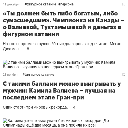
#
фигурное катание
#
персона
11 декабря
«Ты должен быть либо богатым, либо
сумасшедшим». Чемпионка из Канады –
о Валиевой, Туктамышевой и деньгах в
фигурном катании
На топ-спортсмена нужно 60 тыс долларов в год, считает Меган
Дюамель.
8
#
фигурное катание
28 ноября
С такими баллами можно выигрывать у
мужчин: Камила Валиева – лучшая на
последнем этапе Гран-при
Один старт - три мировых рекорда.
4