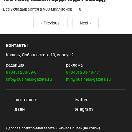
Все укладываются в 900 миллионов.
8
« Previous
Next »
контакты
Казань, Лобачевского 10, корпус 2
редакция
реклама
8 (843) 238-39-01
8 (843) 203-48-47
info@business-gazeta.ru
mir@business-gazeta.ru
вконтакте
twitter
дзен
telegram
Деловая электронная газета «Бизнес Online» (на связи).