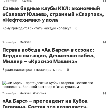
#
хоккей
10 сентября
Самые бедные клубы КХЛ: экономный
«Салават Юлаев», странный «Спартак»,
«Нефтехимик» у пола
Кому приходится считать каждую копейку?
0
#
хоккей
9 сентября
Первая победа «Ак Барса» в сезоне:
Бердин вытащил, Денисенко забил,
Миллер – «Красная Машина»
В раздевалке просят не задирать нос.
0
#
хоккей
#
персона
7 сентября
«Ак Барс» – претендент на Кубок
Гагарина. Состав это позволяет».