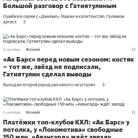
Большой разговор с Гатиятулиным
Ошибки в серии с «Динамо», Яшкин и капитанство, Галимов-
артист.
3
#
хоккей
6 сентября
«Ак Барс» перед новым сезоном: костяк
– тот же, звёзд не подписали,
Гатиятулин сделал выводы
Выход во второй раунд уже никого не устроит.
3
#
хоккей
5 сентября
Платёжки топ-клубов КХЛ: «Ак Барс» у
потолка, у «Локомотива» свободные
150 млн, «Авангард» ждёт звезду