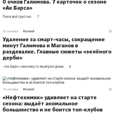
0 очков Галимова. 7 карточек о сезоне
«Ак Барса»
Пока всё грустно.
7
#
хоккей
20 сентября
Удаление за смарт-часы, сокращение
минут Галимова и Маганов в
раздевалке. Главные сюжеты «зелёного
дерби»
«Ак Барс» наконец-то выиграл дома.
6
#
хоккей
19 сентября
«Нефтехимик» удивляет на старте
сезона: выдаёт аномальное
большинство и не боится топ-клубов