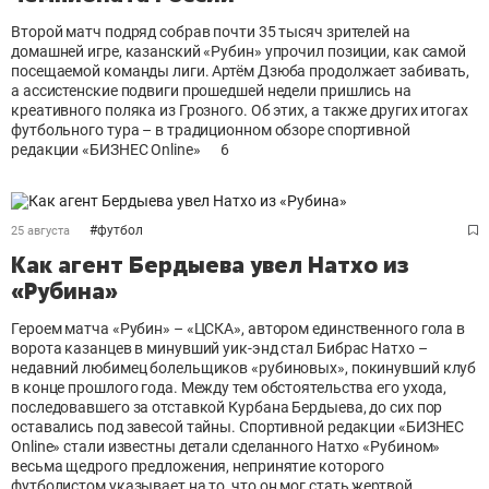
Второй матч подряд собрав почти 35 тысяч зрителей на
домашней игре, казанский «Рубин» упрочил позиции, как самой
посещаемой команды лиги. Артём Дзюба продолжает забивать,
а ассистенские подвиги прошедшей недели пришлись на
креативного поляка из Грозного. Об этих, а также других итогах
футбольного тура – в традиционном обзоре спортивной
редакции «БИЗНЕС Online»
6
#
футбол
25 августа
Как агент Бердыева увел Натхо из
«Рубина»
Героем матча «Рубин» – «ЦСКА», автором единственного гола в
ворота казанцев в минувший уик-энд стал Бибрас Натхо –
недавний любимец болельщиков «рубиновых», покинувший клуб
в конце прошлого года. Между тем обстоятельства его ухода,
последовавшего за отставкой Курбана Бердыева, до сих пор
оставались под завесой тайны. Спортивной редакции «БИЗНЕС
Online» стали известны детали сделанного Натхо «Рубином»
весьма щедрого предложения, непринятие которого
футболистом указывает на то, что он мог стать жертвой