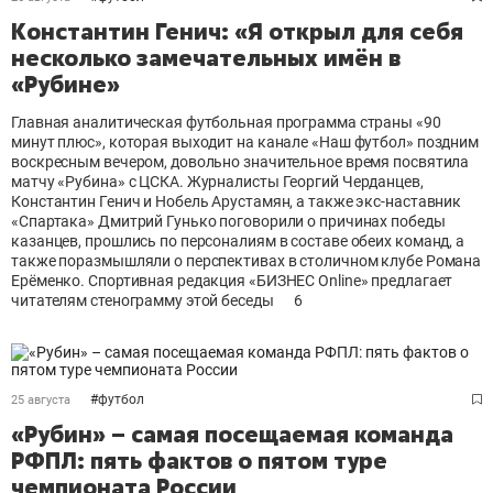
Константин Генич: «Я открыл для себя
несколько замечательных имён в
«Рубине»
Главная аналитическая футбольная программа страны «90
минут плюс», которая выходит на канале «Наш футбол» поздним
воскресным вечером, довольно значительное время посвятила
матчу «Рубина» с ЦСКА. Журналисты Георгий Черданцев,
Константин Генич и Нобель Арустамян, а также экс-наставник
«Спартака» Дмитрий Гунько поговорили о причинах победы
казанцев, прошлись по персоналиям в составе обеих команд, а
также поразмышляли о перспективах в столичном клубе Романа
Ерёменко. Спортивная редакция «БИЗНЕС Online» предлагает
читателям стенограмму этой беседы
6
#
футбол
25 августа
«Рубин» – самая посещаемая команда
РФПЛ: пять фактов о пятом туре
чемпионата России