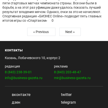
пяти стартовых матчах чемпионата страны. Все они были в
борьбе, а на этот раз уфимцам даже удалось показать лучший
результат владения мячом. Однако, очки за это не начисляют.
Спортивная редакция «БИЗНЕС Online» подводит пять главных
итогов игры со «Спартаком»
0
« Previous
Next »
контакты
Казань, Лобачевского 10, корпус 2
редакция
реклама
8 (843) 238-39-01
8 (843) 203-48-47
info@business-gazeta.ru
mir@business-gazeta.ru
вконтакте
twitter
дзен
telegram