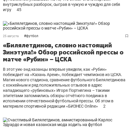
внутриклубных разборок, сыграв в чужую и чуждую для себя
игру
45
#
футбол
25 августа
«Билялетдинов, словно настоящий
Зинэтула!» Обзор российской прессы о
матче «Рубин» – ЦСКА
В этот уик-энд казанцы впервые увидели, как «Рубин»
побеждает на «Казань Арене», побеждает чемпионов из ЦСКА.
Магия нового стадиона, сравнение футбольного Билялетдинова
с хоккейным и ряд положительных отзывов в адрес
нападающего «рубиновых» Игоря Портнягина – такими
эпитетами запомнились обзоры отчётного поединка в
исполнении отечественной футбольной прессы. Об этом в
материале спортивной редакции «БИЗНЕС Online»
2