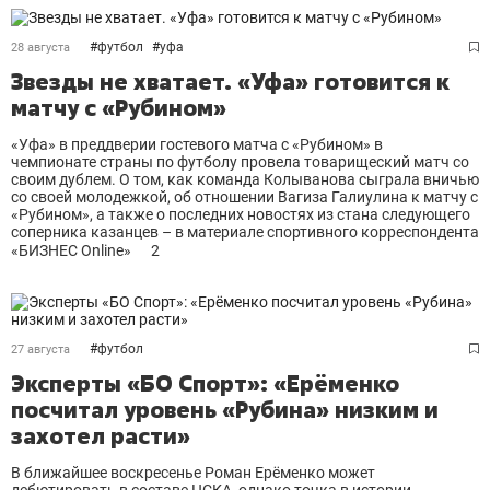
#
футбол
#
уфа
28 августа
Звезды не хватает. «Уфа» готовится к
матчу с «Рубином»
«Уфа» в преддверии гостевого матча с «Рубином» в
чемпионате страны по футболу провела товарищеский матч со
своим дублем. О том, как команда Колыванова сыграла вничью
со своей молодежкой, об отношении Вагиза Галиулина к матчу с
«Рубином», а также о последних новостях из стана следующего
соперника казанцев – в материале спортивного корреспондента
«БИЗНЕС Online»
2
#
футбол
27 августа
Эксперты «БО Спорт»: «Ерёменко
посчитал уровень «Рубина» низким и
захотел расти»
В ближайшее воскресенье Роман Ерёменко может