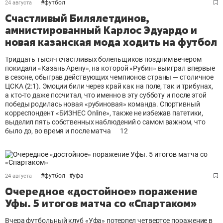
#
футбол
24 августа
Счастливый Билялетдинов,
амнистированный Карлос Эдуардо и
новая казанская мода ходить на футбол
Тридцать тысяч счастливых болельщиков поздним вечером
покидали «Казань Арену», на которой «Рубин» выиграл впервые
в сезоне, обыграв действующих чемпионов страны — столичное
ЦСКА (2:1). Эмоции били через край как на поле, так и трибунах,
а кто-то даже посчитал, что именно в эту субботу и после этой
победы родилась новая «рубиновая» команда. Спортивный
корреспондент «БИЗНЕС Online», также не избежав патетики,
выделил пять собственных наблюдений о самом важном, что
было до, во время и после матча
12
#
футбол
#
уфа
24 августа
Очередное «достойное» поражение
Уфы. 5 итогов матча со «Спартаком»
Вчера футбольный клуб «Уфа» потерпел четвертое поражение в