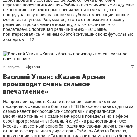
дебютировать в составе ЦСКА, однако точка в истории
перехода полузащитника из «Рубина» в столичную команду еще
не поставлена и некоторые специалисты отмечают, что
процедура получения казанским клубом компенсации вполне
может затянуться. Разумеется, кто-то с понимаем отнесся у
решению игрока сменить команду, а кто-то считает его
предателем. Спортивная редакция «БИЗНЕС Online»
поинтересовались мнением об этой ситуации своих футбольных
экспертов
12
#
футбол
27 августа
Василий Уткин: «Казань Арена»
производит очень сильное
впечатление»
На прошлой неделе в Казани в течении нескольких дней
находилась съёмочная бригада «НТВ Плюс» во главе с одним из
самых известных российских спортивных журналистов
Василием Уткиным. Поздним вечером в понедельник в эфире
своей программы «Футбольный клуб» на радиостанции «Эхо
Москвы» известный репортёр поделился своими впечатлениями
от нового генерального директора «Рубина» Айрата Гараева,
конкуренции в столице Татарстана за зрителя между футболом