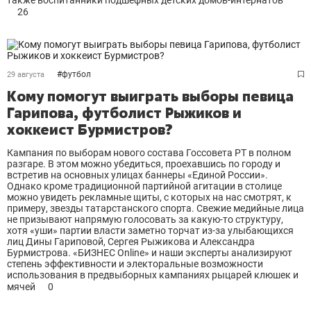
также воспитанники подшефных детских домов-интернатов
26
#
футбол
29 августа
Кому помогут выиграть выборы певица
Гарипова, футболист Рыжиков и
хоккеист Бурмистров?
Кампания по выборам нового состава Госсовета РТ в полном
разгаре. В этом можно убедиться, проехавшись по городу и
встретив на основных улицах баннеры «Единой России».
Однако кроме традиционной партийной агитации в столице
можно увидеть рекламные щиты, с которых на нас смотрят, к
примеру, звезды татарстанского спорта. Свежие медийные лица
не призывают напрямую голосовать за какую-то структуру,
хотя «уши» партии власти заметно торчат из-за улыбающихся
лиц Дины Гариповой, Сергея Рыжикова и Александра
Бурмистрова. «БИЗНЕС Online» и наши эксперты анализируют
степень эффективности и электоральные возможности
использования в предвыборных кампаниях рыцарей клюшек и
мячей
0