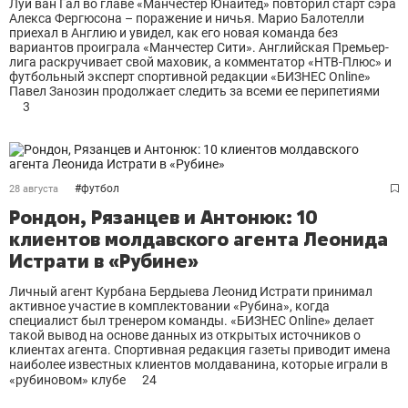
Луи ван Гал во главе «Манчестер Юнайтед» повторил старт сэра
Алекса Фергюсона – поражение и ничья. Марио Балотелли
приехал в Англию и увидел, как его новая команда без
вариантов проиграла «Манчестер Сити». Английская Премьер-
лига раскручивает свой маховик, а комментатор «НТВ-Плюс» и
футбольный эксперт спортивной редакции «БИЗНЕС Online»
Павел Занозин продолжает следить за всеми ее перипетиями
3
#
футбол
28 августа
Рондон, Рязанцев и Антонюк: 10
клиентов молдавского агента Леонида
Истрати в «Рубине»
Личный агент Курбана Бердыева Леонид Истрати принимал
активное участие в комплектовании «Рубина», когда
специалист был тренером команды. «БИЗНЕС Online» делает
такой вывод на основе данных из открытых источников о
клиентах агента. Спортивная редакция газеты приводит имена
наиболее известных клиентов молдаванина, которые играли в
«рубиновом» клубе
24