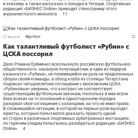
и хоккеем, а также рассказал о поездке в Тетюши. Спортивная
редакция «БИЗНЕС Online» приводит стенограмму этого
журналистского монолога
11
#
футбол
27 августа
Как талантливый футболист «Рубин» с
ЦСКА поссорил
Дело Романа Ерёменко всколыхнуло российскую футбольную
общественность: накануне полузащитник и один из лидеров
казанского «Рубина», не появившийся ни разу на предсезонных
сборах своей команды, в обход клуба из столицы Татарстана
подписал четырехлетнее соглашение с московским ЦСКА.
«Рубиновые» уверены, что контракт не соответствует
существующим футбольным законам, поскольку в мае игрок
безо всяких на то оснований в одностороннем порядке
разорвал свое соглашение с казанцами, на что не имел права.
В сложившейся ситуации, в которой на первые роли выходят
юристы, которые попытаются доказать правоту одной
из сторон в различных спортивных арбитражных инстанциях,
по горячим следам попыталась разобраться редакция «БИЗНЕС
Online»
4