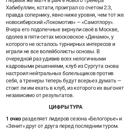
Первый же матч в ранге нового тренера
Хабибуллин, кстати, проиграл со счетом 2:3,
правда сопернику, явно ниже уровня, чем тот же
новосибирский «Локомотив» — «Самотлору».
Вчера его подопечные вернули своё в Москве,
одолев в пяти сетах московское «Динамо», у
которого не осталось турнирных интересов и
играли не все волейболисты основы. В
очередной раз удивив всех нелогичными
кадровыми решениями, клуб из Сургута снова
настроил нейтральных болельщиков против
себя, а тренеры теперь будут всерьез думать —
стоит ли им ехать в клуб, из которого их выгонят
независимо от результатов.
ЦИФРЫ ТУРА
1 очко
разделяет лидеров сезона «Белогорье» и
«Зенит» друг от друга перед последним туром.