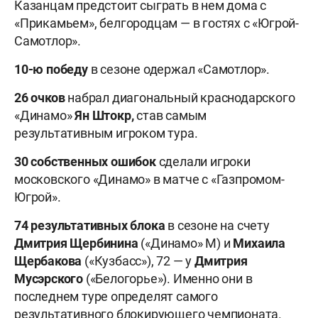
Казанцам предстоит сыграть в нем дома с
«Прикамьем», белгородцам — в гостях с «Югрой-
Самотлор».
10-ю победу
в сезоне одержал «Самотлор».
26 очков
набрал диагональный краснодарского
«Динамо»
Ян Штокр,
став самым
результативным игроком тура.
30 собственных ошибок
сделали игроки
московского «Динамо» в матче с «Газпромом-
Югрой».
74 результативных блока
в сезоне на счету
Дмитрия Щербинина
(«Динамо» М) и
Михаила
Щербакова
(«Кузбасс»), 72 — у
Дмитрия
Мусэрского
(«Белогорье»). Именно они в
последнем туре определят самого
результативного блокирующего чемпионата.