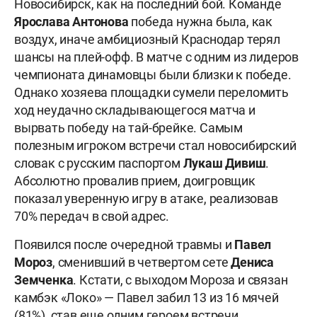
Новосибирск, как на последний бой. Команде
Ярослава Антонова
победа нужна была, как
воздух, иначе амбициозный Краснодар терял
шансы на плей-офф. В матче с одним из лидеров
чемпионата динамовцы были близки к победе.
Однако хозяева площадки сумели переломить
ход неудачно складывающегося матча и
вырвать победу на тай-брейке. Самым
полезным игроком встречи стал новосибирский
словак с русским паспортом
Лукаш Дивиш
.
Абсолютно провалив прием, доигровщик
показал уверенную игру в атаке, реализовав
70% передач в свой адрес.
Появился после очередной травмы и
Павел
Мороз
, сменивший в четвертом сете
Дениса
Земченка
. Кстати, с выходом Мороза и связан
камбэк «Локо» — Павел забил 13 из 16 мячей
(81%), став еще одним героем встречи.