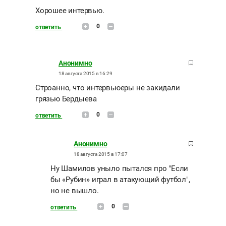
Хорошее интервью.
0
ответить
Анонимно
18 августа 2015 в 16:29
Строанно, что интервьюеры не закидали
грязью Бердыева
0
ответить
Анонимно
18 августа 2015 в 17:07
Ну Шамилов уныло пытался про "Если
бы «Рубин» играл в атакующий футбол",
но не вышло.
0
ответить