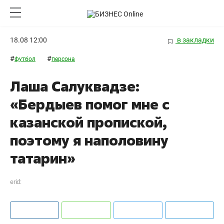
18.08 12:00
в закладки
#
#
футбол
персона
Лаша Салуквадзе:
«Бердыев помог мне с
казанской пропиской,
поэтому я наполовину
татарин»
erid: