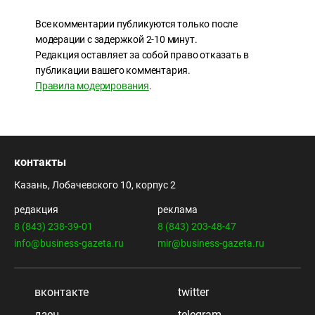
Все комментарии публикуются только после
модерации с задержкой 2-10 минут.
Редакция оставляет за собой право отказать в
публикации вашего комментария.
Правила модерирования
.
контакты
Казань, Лобачевского 10, корпус 2
редакция
реклама
8 (843) 238-39-01
8 (843) 203-48-47
info@business-gazeta.ru
mir@business-gazeta.ru
вконтакте
twitter
дзен
telegram