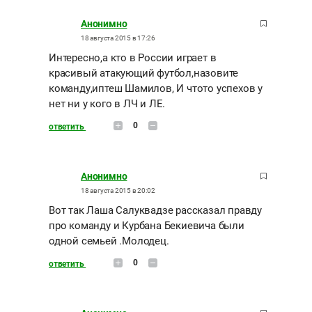
Анонимно
18 августа 2015 в 17:26
Интересно,а кто в России играет в
красивый атакующий футбол,назовите
команду,иптеш Шамилов, И чтото успехов у
нет ни у кого в ЛЧ и ЛЕ.
0
ответить
Анонимно
18 августа 2015 в 20:02
Вот так Лаша Салуквадзе рассказал правду
про команду и Курбана Бекиевича были
одной семьей .Молодец.
0
ответить