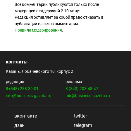
Все комментарии публикуются только после
модерации с задержкой 2-10 минут.
Редакция оставляет за собой право отказать в
публикации вашего комментария.
Правила модерирования
.
контакты
Казань, Лобачевского 10, корпус 2
редакция
реклама
8 (843) 238-39-01
8 (843) 203-48-47
info@business-gazeta.ru
mir@business-gazeta.ru
вконтакте
twitter
дзен
telegram