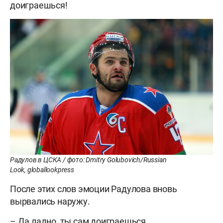
доиграешься!
Радулов в ЦСКА / фото: Dmitry Golubovich/Russian
Look, globallookpress
После этих слов эмоции Радулова вновь
вырвались наружу.
– Да ладно, ты сам доиграешься.