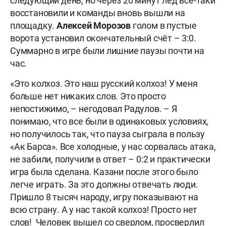
следующий день, но через 20 минут лёд всё-таки
восстановили и команды вновь вышли на
площадку.
Алексей Морозов
голом в пустые
ворота установил окончательный счёт – 3:0.
Суммарно в игре были лишние паузы почти на
час.
«Это колхоз. Это наш русский колхоз! У меня
больше нет никаких слов. Это просто
непостижимо, – негодовал Радулов. – Я
понимаю, что все были в одинаковых условиях,
но получилось так, что пауза сыграла в пользу
«Ак Барса». Все холодные, у нас сорвалась атака,
не забили, получили в ответ – 0:2 и практически
игра была сделана. Казани после этого было
легче играть. За это должны отвечать люди.
Пришло 8 тысяч народу, игру показывают на
всю страну. А у нас такой колхоз! Просто нет
слов! Человек вышел со сверлом, просверлил