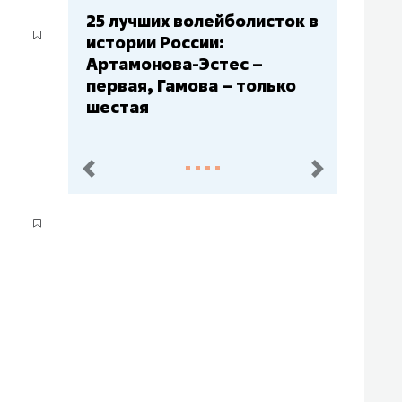
йболисток в
Бюджеты клубов КХЛ: СКА
:
– главный мажор, «Ак
тес –
Барс» – второй, «Салават
 – только
Юлаев» – середняк
пред.
след.