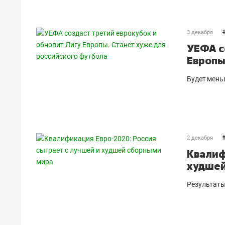
3 декабря
УЕФА с
Европы
Будет мень
2 декабря
Квалиф
худшей
Результаты