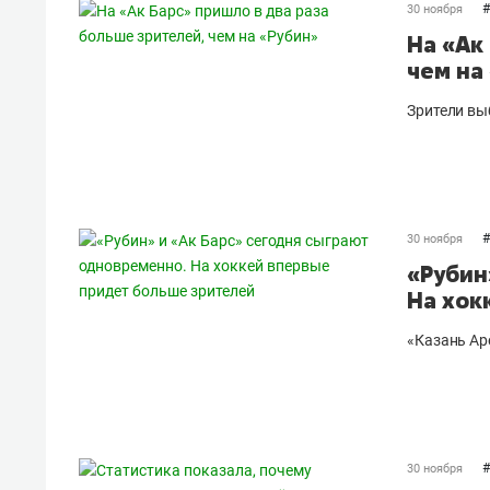
#
30 ноября
На «Ак
чем на
Зрители вы
#
30 ноября
«Рубин
На хок
«Казань Ар
#
30 ноября