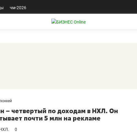
ды
чм-2026
#
хоккей
н – четвертый по доходам в НХЛ. Он
тывает почти 5 млн на рекламе
 НХЛ.
0