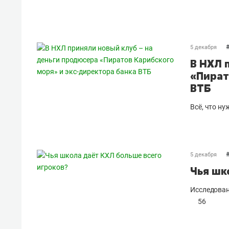
5 декабря
В НХЛ 
«Пират
ВТБ
Всё, что ну
5 декабря
Чья шк
Исследован
56