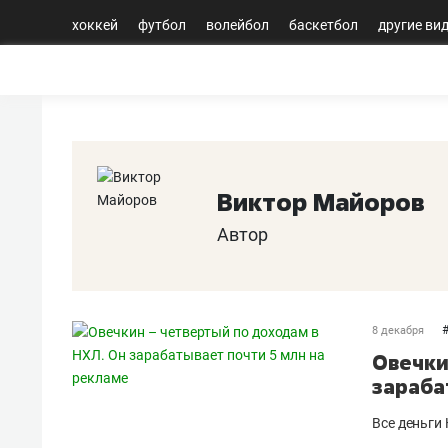
хоккей
футбол
волейбол
баскетбол
другие ви
Виктор Майоров
Автор
8 декабря
Овечки
зараба
Все деньги