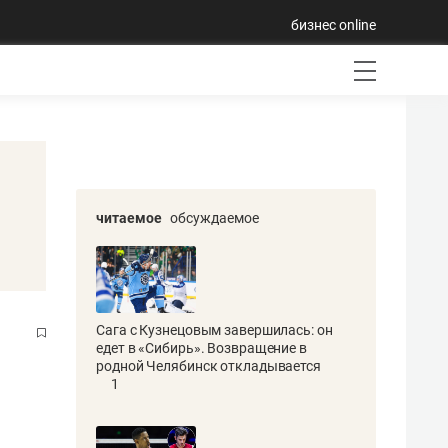
бизнес online
читаемое
обсуждаемое
Сага с Кузнецовым завершилась: он
едет в «Сибирь». Возвращение в
родной Челябинск откладывается
1