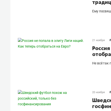
традиц
Ему посвящ
#
21 ноября
Россия
отобра
Не всё так 
#
20 ноября
Шведск
госфин