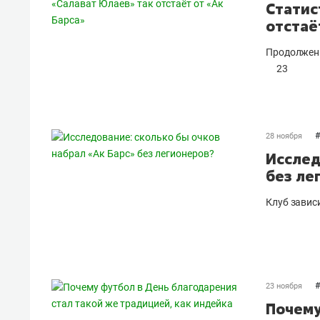
Статис
отстаё
Продолжени
23
#
28 ноября
Исслед
без ле
Клуб зависи
#
23 ноября
Почему