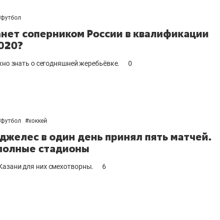
25 лучших воле
#
футбол
истории России
анет соперником России в квалификации
Артамонова-Эс
020?
первая, Гамова
шестая
ужно знать о сегодняшней жеребьёвке.
0
#
футбол
#
хоккей
джелес в один день принял пять матчей.
полные стадионы
азани для них смехотворны.
6