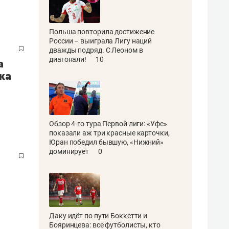
Польша повторила достижение
России – выиграла Лигу наций
дважды подряд. С Леоном в
диагонали!
10
а
ка
Обзор 4-го тура Первой лиги: «Уфе»
показали аж три красные карточки,
Юран победил бывшую, «Нижний»
доминирует
0
Даку идёт по пути Боккетти и
Бояринцева: все футболисты, кто