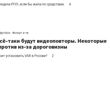
лядела РПЛ, если бы жила по средствам.
4
футбол
#
спорт и тв
всё-таки будут видеоповторы. Некоторые
против из-за дороговизны
оит установить VAR в России?
2