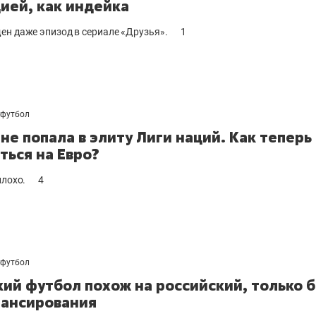
ией, как индейка
ен даже эпизод в сериале «Друзья».
1
футбол
 не попала в элиту Лиги наций. Как теперь
ться на Евро?
плохо.
4
футбол
ий футбол похож на российский, только б
ансирования