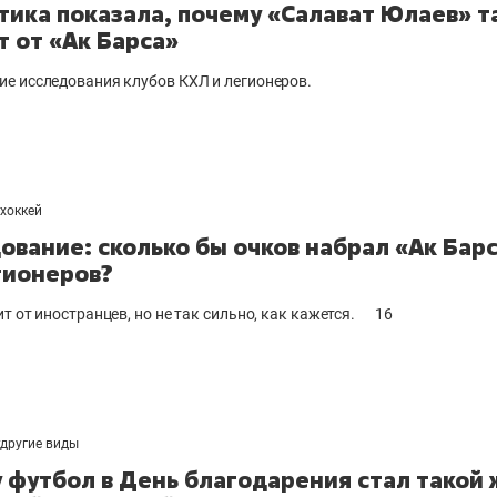
тика показала, почему «Салават Юлаев» т
т от «Ак Барса»
е исследования клубов КХЛ и легионеров.
хоккей
ование: сколько бы очков набрал «Ак Бар
гионеров?
т от иностранцев, но не так сильно, как кажется.
16
другие виды
 футбол в День благодарения стал такой 