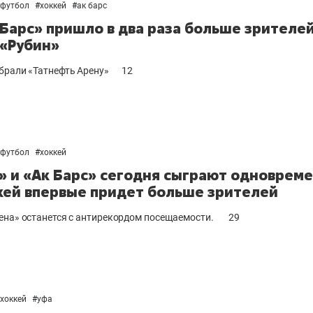
футбол
#
хоккей
#
ак барс
 Барс» пришло в два раза больше зрителей
 «Рубин»
брали «Татнефть Арену»
12
футбол
#
хоккей
» и «Ак Барс» сегодня сыграют одновреме
кей впервые придет больше зрителей
ена» останется с антирекордом посещаемости.
29
хоккей
#
уфа