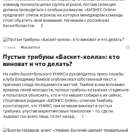
команду покинула целая группа игроков, потому селекция
должна проводиться с особым размахом. «БИЗНЕС Online»
предлагает список игроков, на которых менеджерам команды
стоит обратить своё внимание. Начинаем с российских
баскетболистов.
2
#
баскетбол
17 июня
Пустые трибуны «Баскет-холла»: кто
виноват и что делать?
На сайте баскетбольного УНИКСа руководитель пресс-службы
клуба Владимир Тамбов опубликовал собственный текст о
причинах спада посещаемости матчей. Тамбов в нем вспомнил
времена своей молодости, полные трибуны казанских стадионов
и попытался объяснить, кто и что мешает собирать их сейчас.
Спортивная редакция «БИЗНЕС Online», отвечая Тамбову,
констатирует, что УНИКС сам не менее виноват в пустых
трибунах, упустив маркетинговые технологии – то, где он
задавал тон всего лишь 10 лет назад…
1