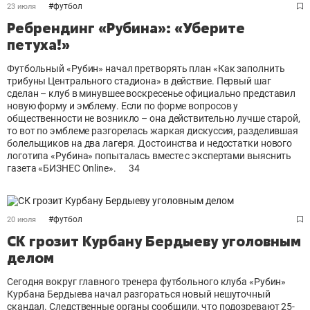
#
футбол
23 июля
Ребрендинг «Рубина»: «Уберите
петуха!»
Футбольный «Рубин» начал претворять план «Как заполнить
трибуны Центрального стадиона» в действие. Первый шаг
сделан – клуб в минувшее воскресенье официально представил
новую форму и эмблему. Если по форме вопросов у
общественности не возникло – она действительно лучше старой,
то вот по эмблеме разгорелась жаркая дискуссия, разделившая
болельщиков на два лагеря. Достоинства и недостатки нового
логотипа «Рубина» попыталась вместе с экспертами выяснить
газета «БИЗНЕС Online».
34
#
футбол
20 июля
СК грозит Курбану Бердыеву уголовным
делом
Сегодня вокруг главного тренера футбольного клуба «Рубин»
Курбана Бердыева начал разгораться новый нешуточный
скандал. Следственные органы сообщили, что подозревают 25-