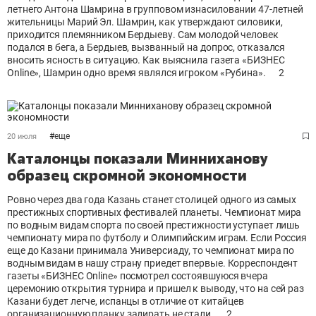
летнего Антона Шамрина в групповом изнасиловании 47-летней
жительницы Марий Эл. Шамрин, как утверждают силовики,
приходится племянником Бердыеву. Сам молодой человек
подался в бега, а Бердыев, вызванный на допрос, отказался
вносить ясность в ситуацию. Как выяснила газета «БИЗНЕС
Online», Шамрин одно время являлся игроком «Рубина».
2
#
еще
20 июля
Каталонцы показали Минниханову
образец скромной экономности
Ровно через два года Казань станет столицей одного из самых
престижных спортивных фестивалей планеты. Чемпионат мира
по водным видам спорта по своей престижности уступает лишь
чемпионату мира по футболу и Олимпийским играм. Если Россия
еще до Казани принимала Универсиаду, то чемпионат мира по
водным видам в нашу страну приедет впервые. Корреспондент
газеты «БИЗНЕС Online» посмотрел состоявшуюся вчера
церемонию открытия турнира и пришел к выводу, что на сей раз
Казани будет легче, испанцы в отличие от китайцев
организационную планку задирать не стали.
2