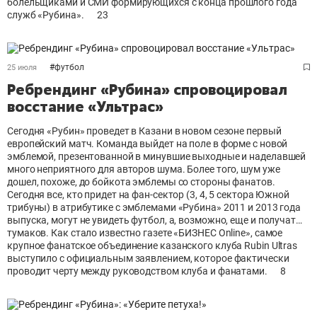
болельщиками и СМИ формирующихся с конца прошлого года
служб «Рубина».
23
#
футбол
25 июля
Ребрендинг «Рубина» спровоцировал
восстание «Ультрас»
Сегодня «Рубин» проведет в Казани в новом сезоне первый
европейский матч. Команда выйдет на поле в форме с новой
эмблемой, презентованной в минувшие выходные и наделавшей
много неприятного для авторов шума. Более того, шум уже
дошел, похоже, до бойкота эмблемы со стороны фанатов.
Сегодня все, кто придет на фан-сектор (3, 4, 5 сектора Южной
трибуны) в атрибутике с эмблемами «Рубина» 2011 и 2013 года
выпуска, могут не увидеть футбол, а, возможно, еще и получат…
тумаков. Как стало известно газете «БИЗНЕС Online», самое
крупное фанатское объединение казанского клуба Rubin Ultras
выступило с официальным заявлением, которое фактически
проводит черту между руководством клуба и фанатами.
8