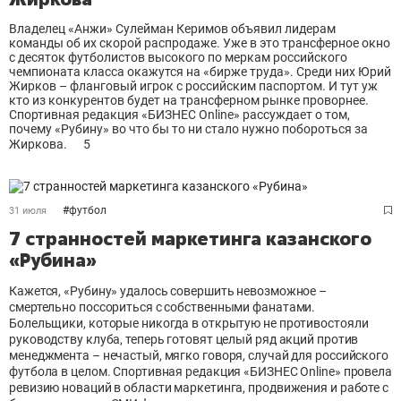
Владелец «Анжи» Сулейман Керимов объявил лидерам
команды об их скорой распродаже. Уже в это трансферное окно
с десяток футболистов высокого по меркам российского
чемпионата класса окажутся на «бирже труда». Среди них Юрий
Жирков – фланговый игрок с российским паспортом. И тут уж
кто из конкурентов будет на трансферном рынке проворнее.
Спортивная редакция «БИЗНЕС Online» рассуждает о том,
почему «Рубину» во что бы то ни стало нужно побороться за
Жиркова.
5
#
футбол
31 июля
7 странностей маркетинга казанского
«Рубина»
Кажется, «Рубину» удалось совершить невозможное –
смертельно поссориться с собственными фанатами.
Болельщики, которые никогда в открытую не противостояли
руководству клуба, теперь готовят целый ряд акций против
менеджмента – нечастый, мягко говоря, случай для российского
футбола в целом. Спортивная редакция «БИЗНЕС Online» провела
ревизию новаций в области маркетинга, продвижения и работе с