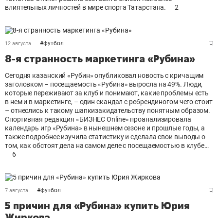
влиятельных личностей в мире спорта Татарстана.
2
#
футбол
12 августа
8-я странность маркетинга «Рубина»
Сегодня казанский «Рубин» опубликовал новость с кричащим
заголовком – посещаемость «Рубина» выросла на 49%. Люди,
которые переживают за клуб и понимают, какие проблемы есть
в нем и в маркетинге, – один скандал с ребрендиногом чего стоит
– отнеслись к такому шапкизакидательству понятным образом.
Спортивная редакция «БИЗНЕС Online» проанализировала
календарь игр «Рубина» в нынешнем сезоне и прошлые годы, а
также подробнее изучила статистику и сделала свои выводы о
том, как обстоят дела на самом деле с посещаемостью в клубе…
6
#
футбол
7 августа
5 причин для «Рубина» купить Юрия
Жиркова