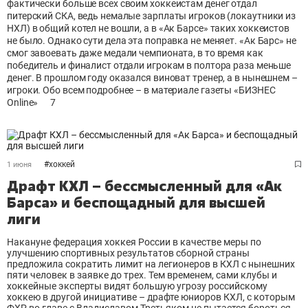
фактически больше всех своим хоккеистам денег отдал
питерский СКА, ведь немалые зарплаты игроков (локаутники из
НХЛ) в общий котел не вошли, а в «Ак Барсе» таких хоккеистов
не было. Однако сути дела эта поправка не меняет. «Ак Барс» не
смог завоевать даже медали чемпионата, в то время как
победитель и финалист отдали игрокам в полтора раза меньше
денег. В прошлом году оказался виноват тренер, а в нынешнем –
игроки. Обо всем подробнее – в материале газеты «БИЗНЕС
Online»
7
#
хоккей
1 июня
Драфт КХЛ – бессмысленный для «Ак
Барса» и беспощадный для высшей
лиги
Накануне федерация хоккея России в качестве меры по
улучшению спортивных результатов сборной страны
предложила сократить лимит на легионеров в КХЛ с нынешних
пяти человек в заявке до трех. Тем временем, сами клубы и
хоккейные эксперты видят большую угрозу российскому
хоккею в другой инициативе – драфте юниоров КХЛ, с которым