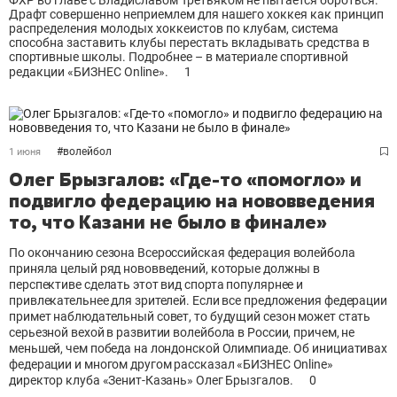
ФХР во главе с Владиславом Третьяком не пытается бороться.
Драфт совершенно неприемлем для нашего хоккея как принцип
распределения молодых хоккеистов по клубам, система
способна заставить клубы перестать вкладывать средства в
спортивные школы. Подробнее – в материале спортивной
редакции «БИЗНЕС Online».
1
#
волейбол
1 июня
Олег Брызгалов: «Где-то «помогло» и
подвигло федерацию на нововведения
то, что Казани не было в финале»
По окончанию сезона Всероссийская федерация волейбола
приняла целый ряд нововведений, которые должны в
перспективе сделать этот вид спорта популярнее и
привлекательнее для зрителей. Если все предложения федерации
примет наблюдательный совет, то будущий сезон может стать
серьезной вехой в развитии волейбола в России, причем, не
меньшей, чем победа на лондонской Олимпиаде. Об инициативах
федерации и многом другом рассказал «БИЗНЕС Online»
директор клуба «Зенит-Казань» Олег Брызгалов.
0