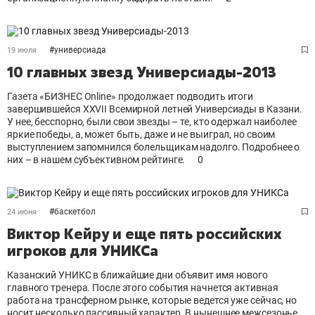
#
универсиада
19 июля
10 главных звезд Универсиады-2013
Газета «БИЗНЕС Online» продолжает подводить итоги
завершившейся XXVII Всемирной летней Универсиады в Казани.
У нее, бесспорно, были свои звезды – те, кто одержал наиболее
яркие победы, а, может быть, даже и не выиграл, но своим
выступлением запомнился болельщикам надолго. Подробнее о
них – в нашем субъективном рейтинге.
0
#
баскетбол
24 июня
Виктор Кейру и еще пять российских
игроков для УНИКСа
Казанский УНИКС в ближайшие дни объявит имя нового
главного тренера. После этого события начнется активная
работа на трансферном рынке, которые ведется уже сейчас, но
носит несколько пассивный характер. В нынешнее межсезонье