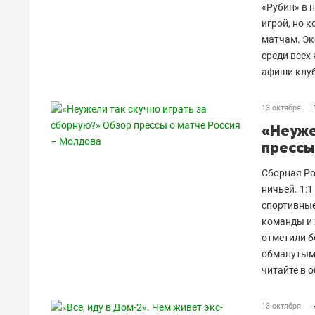
«Рубин» в 
игрой, но 
матчам. Эк
среди всех
афиши клуб
13 октября
«Неуже
прессы
Сборная Ро
ничьей. 1:
спортивные
команды и 
отметили б
обманутыми
читайте в 
13 октября