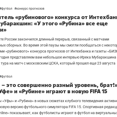
#
футбол
#
конкурс прогнозов
тель «рубинового» конкурса от Интехбан
убаракшин: «У этого «Рубина» все еще
и»
те России закончился длинный перерыв, связанный с матчами
ых сборных. Во время этой паузы мы смогли пообщаться с некот
ми «рубинового» конкурса прогнозов от Интехбанка и газеты «БИ
сегодня представляем вам небольшое интервью Ирека Мубаракшина
 тура на матч с московским ЦСКА, который прошел еще 23 августа
#
футбол
я – это совершенно разный уровень, брат!»
Уфе» и «Рубине» играют в новую FIFA 15
 «Уфы» и «Рубина» в новых сюжетах клубного телевидения активн
новую версию футбольного симулятора FIFA 15. Спортивная редакц
line» показывает, как футболисты играют в футбол на виртуальны