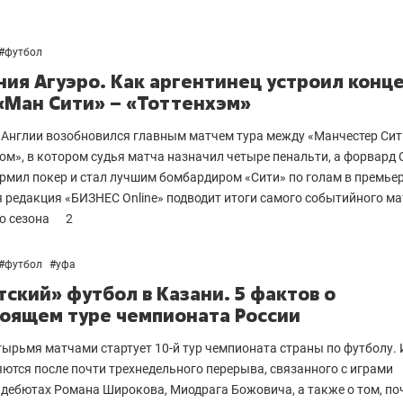
#
футбол
ия Агуэро. Как аргентинец устроил конце
«Ман Сити» – «Тоттенхэм»
Англии возобновился главным матчем тура между «Манчестер Сит
ом», в котором судья матча назначил четыре пенальти, а форвард 
рмил покер и стал лучшим бомбардиром «Сити» по голам в премьер
 редакция «БИЗНЕС Online» подводит итоги самого событийного м
о сезона
2
#
футбол
#
уфа
тский» футбол в Казани. 5 фактов о
оящем туре чемпионата России
тырьмя матчами стартует 10-й тур чемпионата страны по футболу.
ются после почти трехнедельного перерыва, связанного с играми
 дебютах Романа Широкова, Миодрага Божовича, а также о том, по