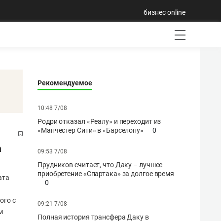
бизнес online
Рекомендуемое
10:48 7/08
Родри отказал «Реалу» и переходит из
«Манчестер Сити» в «Барселону»
0
а
09:53 7/08
Прудников считает, что Даку – лучшее
приобретение «Спартака» за долгое время
ата
0
ого с
09:21 7/08
м
Полная история трансфера Даку в