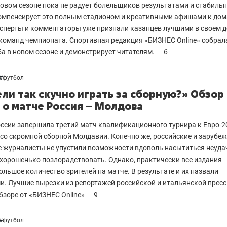
новом сезоне пока не радует болельщиков результатами и стабиль
компенсирует это полным стадионом и креативными афишами к до
сперты и комментаторы уже признали казанцев лучшими в своем д
 команд чемпионата. Спортивная редакция «БИЗНЕС Online» собрал
а в новом сезоне и демонстрирует читателям.
6
#
футбол
ли так скучно играть за сборную?» Обзор
 о матче Россия – Молдова
ссии завершила третий матч квалификационного турнира к Евро-2
1 со скромной сборной Молдавии. Конечно же, российские и зарубе
 журналисты не упустили возможности вдоволь насытиться неуда
хорошенько позлорадствовать. Однако, практически все издания
ольшое количество зрителей на матче. В результате и их назвали
. Лучшие вырезки из репортажей российской и итальянской прес
обзоре от «БИЗНЕС Online»
9
#
футбол