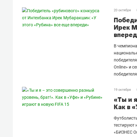
20 октября
Победи
Ирек М
вперед
В чемпиона
национальн
победителя
Online» и 
победителя
19 октября
«Ты и 
Как в «
Футболисты
тестируют 
«БИЗНЕС On