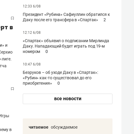
12:33 6/08
Президент «Рубина» Сафиуллин обратился к
Даку после его трансфера в «Спартак»
2
рт в
12:12 6/08
«Спартак» объявил о подписании Мирлинда
и» и
Даку. Нападающий будет играть под 19-м
номером
0
Серхио
-лиге.
10:47 6/08
атча
Безруков – об уходе Даку в «Спартак»:
«Рубин» как-то существовал до его
приобретения»
0
все новости
 Игры
читаемое
обсуждаемое
чему в