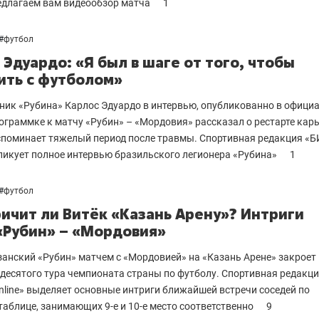
едлагаем вам видеообзор матча
1
#
футбол
 Эдуардо: «Я был в шаге от того, чтобы
ить с футболом»
ик «Рубина» Карлос Эдуардо в интервью, опубликованно в офици
ограммке к матчу «Рубин» – «Мордовия» рассказал о рестарте кар
споминает тяжелый период после травмы. Спортивная редакция «
бликует полное интервью бразильского легионера «Рубина»
1
#
футбол
ичит ли Витёк «Казань Арену»? Интриги
«Рубин» – «Мордовия»
занский «Рубин» матчем с «Мордовией» на «Казань Арене» закроет
десятого тура чемпионата cтраны по футболу. Спортивная редакц
line» выделяет основные интриги ближайшей встречи соседей по
таблице, занимающих 9-е и 10-е место соответственно
9