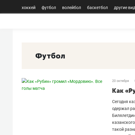
хоккей
футбол
волейбол
баскетбол
другие ви
Футбол
20 октября
Как «Р
Сегодня ка
одержал ра
Билялетдин
казанского
такой разн