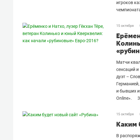
игроков ка
чемпионат
15 октября
Ерёмен
Колинь
«рубин
Матчи квал
сенсаций и
дуэт – Сло
Германией,
и бывших и
Online».
3
15 октября
Каким 
В распоряж