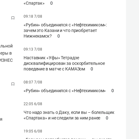
«Спартак»
0
09:18 7/08
«Рубин» объединился с «Нефтехимиком»:
зачем это Казани и что приобретает
Нижнекамск?
0
альной
09:13 7/08
ьеры в
Наставник «Уфы» Тетрадзе
БИЗНЕС
дисквалифицирован за оскорбительное
поведение в матче с КАМАЗом
0
08:07 7/08
«Рубин» объединился с «Нефтехимиком»
0
22:05 6/08
Что надо знать о Даку, если вы – болельщик
«Спартака» и не следили за ним ранее
0
ия
19:05 6/08