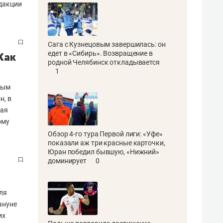
едакции
Сага с Кузнецовым завершилась: он
едет в «Сибирь». Возвращение в
Как
родной Челябинск откладывается
1
вым
н, в
ная
ому
Обзор 4-го тура Первой лиги: «Уфе»
показали аж три красные карточки,
Юран победил бывшую, «Нижний»
доминирует
0
ля
ануне
их