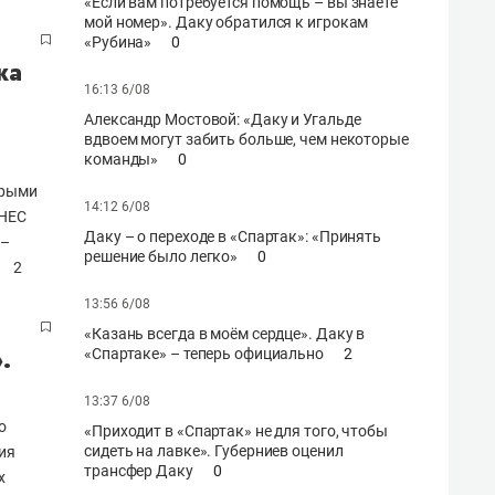
«Если вам потребуется помощь – вы знаете
мой номер». Даку обратился к игрокам
«Рубина»
0
ка
16:13 6/08
Александр Мостовой: «Даку и Угальде
вдвоем могут забить больше, чем некоторые
команды»
0
орыми
14:12 6/08
ЗНЕС
Даку – о переходе в «Спартак»: «Принять
 –
решение было легко»
0
2
13:56 6/08
«Казань всегда в моём сердце». Даку в
.
«Спартаке» – теперь официально
2
13:37 6/08
о
«Приходит в «Спартак» не для того, чтобы
сидеть на лавке». Губерниев оценил
ия
трансфер Даку
0
х