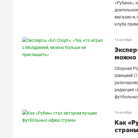
«Рубина», 
длительное
магазин и,
клуба прем
14 октября
Экспер
можно 
Сборная Ро
Швецией (1
разочарова
редакция «
футбольны
14 октября
Как «Р
стран