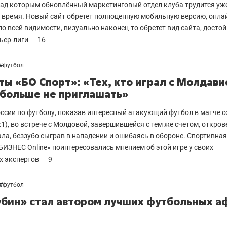
над которым обновлённый маркетинговый отдел клуба трудится уж
 время. Новый сайт обретет полноценную мобильную версию, онла
 по всей видимости, визуально наконец-то обретет вид сайта, досто
ьер-лиги
16
#
футбол
ты «БО Спорт»: «Тех, кто играл с Молдави
больше не приглашать»
выбор редакции
ссии по футболу, показав интересный атакующий футбол в матче с
25 лучших волейболи
:1), во встрече с Молдовой, завершившейся с тем же счетом, откро
истории России:
ла, беззубо сыграв в нападении и ошибаясь в обороне. Спортивная
Артамонова-Эстес –
БИЗНЕС Online» поинтересовались мнением об этой игре у своих
первая, Гамова – тол
х экспертов
9
шестая
#
футбол
убин» стал автором лучших футбольных 
ы