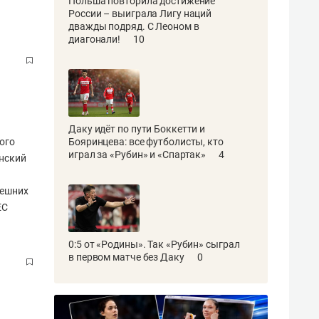
Польша повторила достижение
России – выиграла Лигу наций
дважды подряд. С Леоном в
диагонали!
10
Даку идёт по пути Боккетти и
ого
Бояринцева: все футболисты, кто
играл за «Рубин» и «Спартак»
4
нский
нешних
ЕС
0:5 от «Родины». Так «Рубин» сыграл
в первом матче без Даку
0