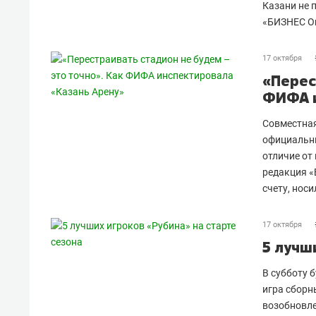
Казани не 
«БИЗНЕС O
17 октября
«Перес
ФИФА и
Совместная
официальны
отличие от
редакция «
счету, нос
17 октября
5 лучш
В субботу 
игра сборн
возобновле