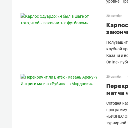
уровне. Пр
20 октября
Карлос
законч
Полузащитн
клубной пр
Казани и в
Online» пу
20 октября
Перекр
матча 
Сегодня ка
программу 
«БИЗНЕС On
турнирной 