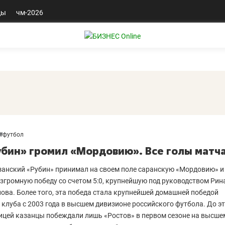
ды
чм-2026
#
футбол
убин» громил «Мордовию». Все голы матч
занский «Рубин» принимал на своем поле саранскую «Мордовию» и
згромную победу со счетом 5:0, крупнейшую под руководством Рин
ова. Более того, эта победа стала крупнейшей домашней победой
 клуба с 2003 года в высшем дивизионе российского футбола. До эт
ицей казанцы побеждали лишь «Ростов» в первом сезоне на высше