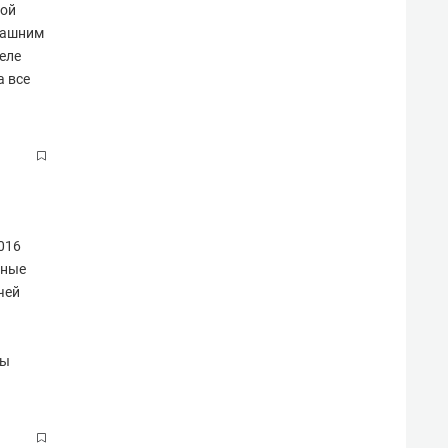
ной
машним
еле
а все
016
жные
чей
сы