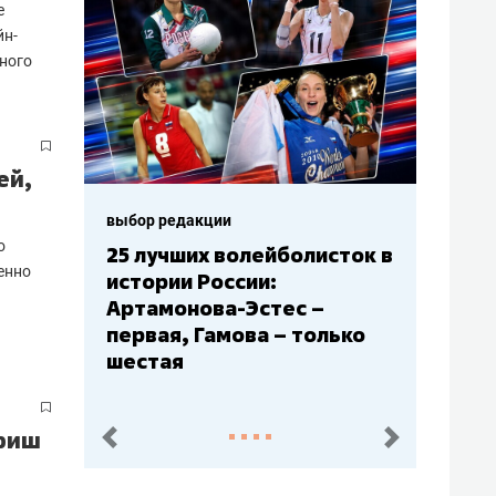
е
йн-
йного
ей,
выбор редакции
о
сток в
Бюджеты клубов КХЛ: СКА
венно
– главный мажор, «Ак
Барс» – второй, «Салават
ько
Юлаев» – середняк
афиш
пред.
след.