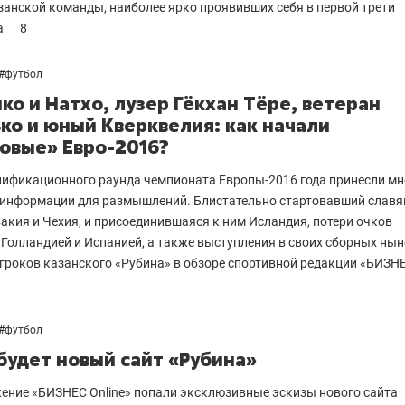
занской команды, наиболее ярко проявивших себя в первой трети
а
8
#
футбол
ко и Натхо, лузер Гёкхан Тёре, ветеран
ко и юный Кверквелия: как начали
овые» Евро-2016?
ификационного раунда чемпионата Европы-2016 года принесли мн
 информации для размышлений. Блистательно стартовавший славя
вакия и Чехия, и присоединившаяся к ним Исландия, потери очков
 Голландией и Испанией, а также выступления в своих сборных ны
гроков казанского «Рубина» в обзоре спортивной редакции «БИЗН
#
футбол
будет новый сайт «Рубина»
ение «БИЗНЕС Online» попали эксклюзивные эскизы нового сайта