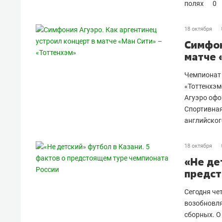
полях
0
18 октября
Симфон
матче 
Чемпионат 
«Тоттенхэм
Агуэро офо
Спортивная
английског
18 октября
«Не де
предст
Сегодня че
возобновля
сборных. О