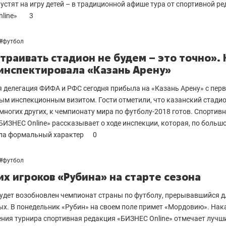
пустят на игру детей – в традиционной афише тура от спортивной р
nline»
3
#
футбол
траивать стадион не будем – это точно». 
нспектировала «Казань Арену»
 делегация ФИФА и РФС сегодня прибыла на «Казань Арену» с пер
м инспекционным визитом. Гости отметили, что казанский стадио
 многих других, к чемпионату мира по футболу-2018 готов. Спортив
БИЗНЕС Online» рассказывает о ходе инспекции, которая, по больш
ила формальный характер
0
#
футбол
их игроков «Рубина» на старте сезона
будет возобновлен чемпионат страны по футболу, прерывавшийся д
ых. В понедельник «Рубин» на своем поле примет «Мордовию». Нак
ния турнира спортивная редакция «БИЗНЕС Online» отмечает лучш