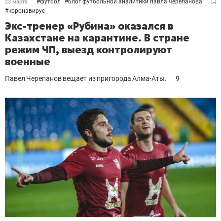
#
футбол
#
блог футбольной аналитики павла черепанова
23 марта
#
коронавирус
Экс-тренер «Рубина» оказался в
Казахстане на карантине. В стране
режим ЧП, выезд контролируют
военные
Павел Черепанов вещает из пригорода Алма-Аты.
9