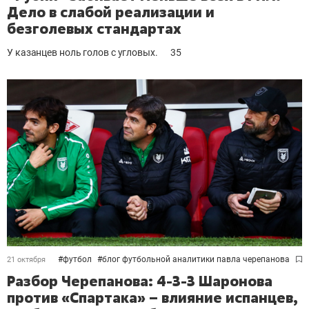
Дело в слабой реализации и
безголевых стандартах
У казанцев ноль голов с угловых.
35
#
футбол
#
блог футбольной аналитики павла черепанова
21 октября
Разбор Черепанова: 4-3-3 Шаронова
против «Спартака» – влияние испанцев,