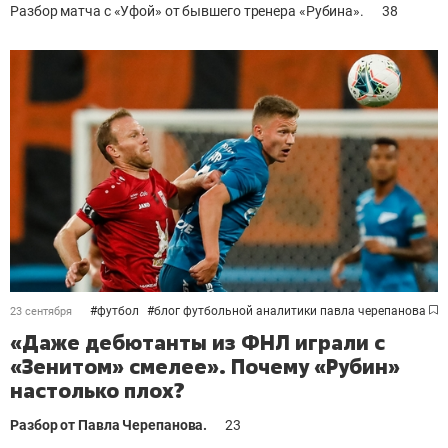
Разбор матча с «Уфой» от бывшего тренера «Рубина».
38
#
футбол
#
блог футбольной аналитики павла черепанова
23 сентября
«Даже дебютанты из ФНЛ играли с
«Зенитом» смелее». Почему «Рубин»
настолько плох?
Разбор от Павла Черепанова.
23