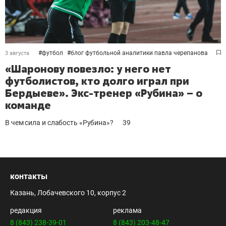
#
футбол
#
блог футбольной аналитики павла черепанова
3 августа
«Шаронову повезло: у него нет
футболистов, кто долго играл при
Бердыеве». Экс-тренер «Рубина» – о
команде
В чем сила и слабость «Рубина»?
39
контакты
Казань, Лобачевского 10, корпус 2
редакция
реклама
8 (843) 238-39-01
8 (843) 203-48-47