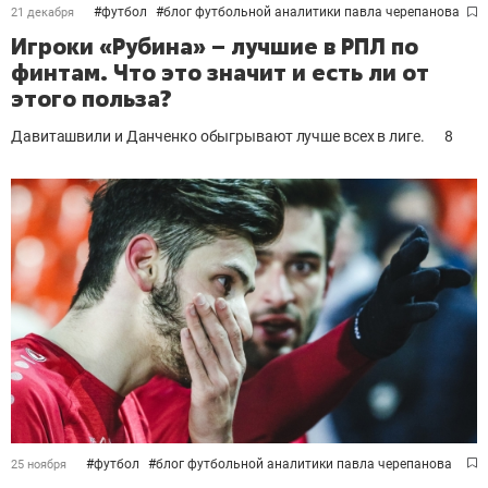
#
футбол
#
блог футбольной аналитики павла черепанова
21 декабря
Игроки «Рубина» – лучшие в РПЛ по
финтам. Что это значит и есть ли от
этого польза?
Давиташвили и Данченко обыгрывают лучше всех в лиге.
8
#
футбол
#
блог футбольной аналитики павла черепанова
25 ноября