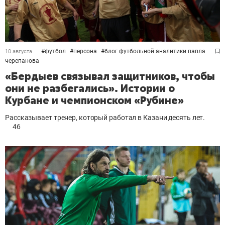
#
футбол
#
персона
#
блог футбольной аналитики павла
10 августа
черепанова
«Бердыев связывал защитников, чтобы
они не разбегались». Истории о
Курбане и чемпионском «Рубине»
Рассказывает тренер, который работал в Казани десять лет.
46