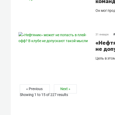
команд
Он мог прод
#
31 января
«Нефтя
не доп
Цель в этом
« Previous
Next »
Showing
1
to
15
of
227
results