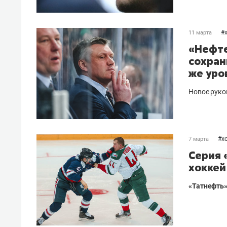
#
11 марта
«Нефте
сохран
же уро
Новое руко
#
х
7 марта
Серия 
хоккей
«Татнефть» 