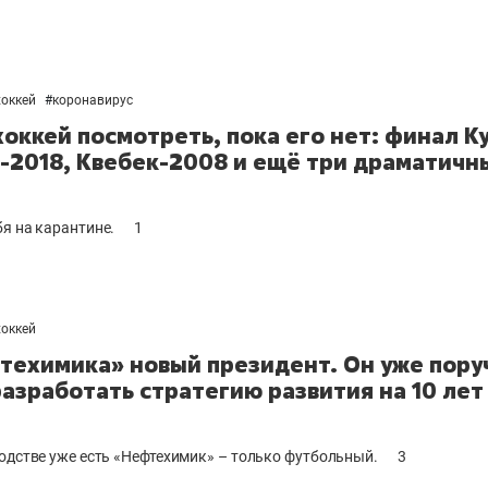
хоккей
#
коронавирус
хоккей посмотреть, пока его нет: финал К
-2018, Квебек-2008 и ещё три драматичн
бя на карантине.
1
хоккей
техимика» новый президент. Он уже пору
разработать стратегию развития на 10 лет
водстве уже есть «Нефтехимик» – только футбольный.
3