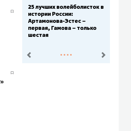
Бюджеты клубов КХЛ: СКА
– главный мажор, «Ак
Барс» – второй, «Салават
Юлаев» – середняк
пред.
след.
у»