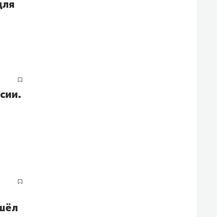
для
сии.
ашёл