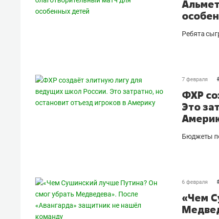
Альмет
особен
Ребята сыг
7 февраля
ФХР со
Это за
Амери
Бюджеты по
6 февраля
«Чем С
Медвед