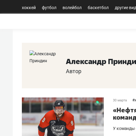
хоккей
футбол
волейбол
баскетбол
другие ви
Александр Принд
Автор
#
30 марта
«Нефтя
команд
У команды 