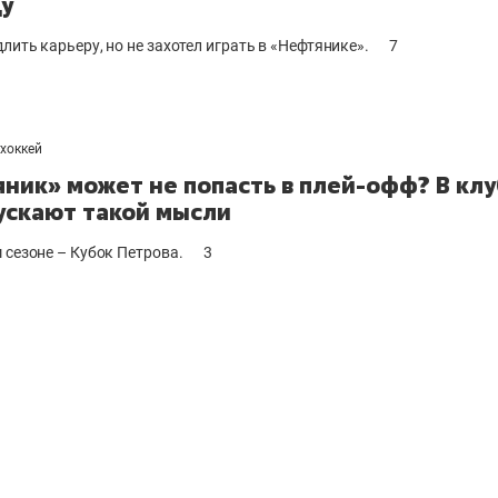
у
лить карьеру, но не захотел играть в «Нефтянике».
7
хоккей
ник» может не попасть в плей-офф? В кл
ускают такой мысли
 сезоне – Кубок Петрова.
3