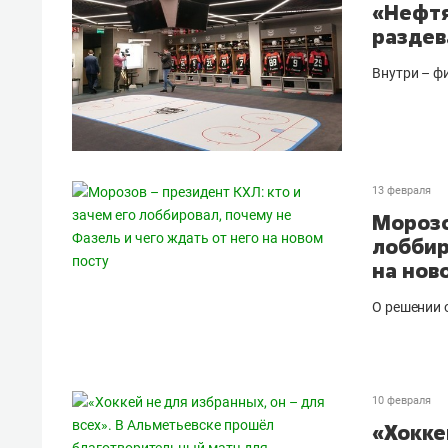
«Нефтя
раздев
Внутри – ф
13 февраля
Морозо
лоббир
на нов
О решении 
10 февраля
«Хокке