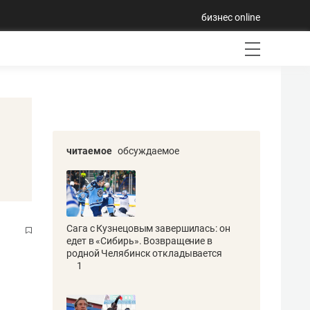
бизнес online
читаемое
обсуждаемое
Сага с Кузнецовым завершилась: он
едет в «Сибирь». Возвращение в
родной Челябинск откладывается
1