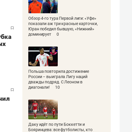
Обзор 4-го тура Первой лиги: «Уфе»
показали аж три красные карточки,
Юран победил бывшую, «Нижний»
доминирует
0
убка
ых
Польша повторила достижение
России – выиграла Лигу наций
дважды подряд. С Леоном в
диагонали!
10
чил
Даку идёт по пути Боккетти и
Бояринцева: все футболисты, кто