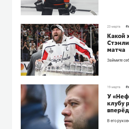
#
23 марта
Какой 
Стэнли
матча
Займите се
#
19 марта
У «Неф
клубу 
вперёд
В его руко