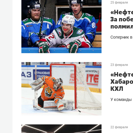
25 февраля
«Нефте
За поб
полми
Соперник в
23 февраля
«Нефте
Хабаро
КХЛ
У команды 
22 февраля