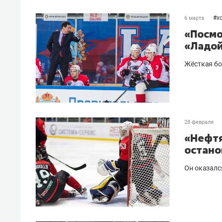
#
х
6 марта
«Посмо
«Ладой
Жёсткая бо
28 февраля
«Нефтя
остано
Он оказалс