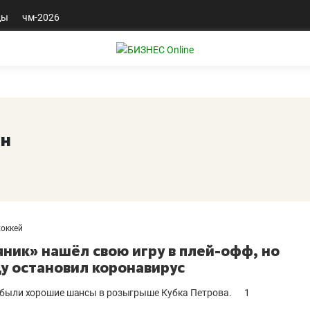
ды
чм-2026
ин
хоккей
ник» нашёл свою игру в плей-офф, но
у остановил коронавирус
были хорошие шансы в розыгрыше Кубка Петрова.
1