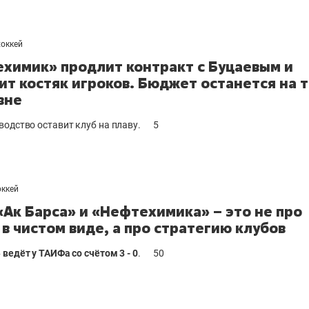
хоккей
химик» продлит контракт с Буцаевым и
ит костяк игроков. Бюджет останется на 
вне
водство оставит клуб на плаву.
5
оккей
«Ак Барса» и «Нефтехимика» – это не про
 в чистом виде, а про стратегию клубов
ведёт у ТАИФа со счётом 3 - 0
.
50