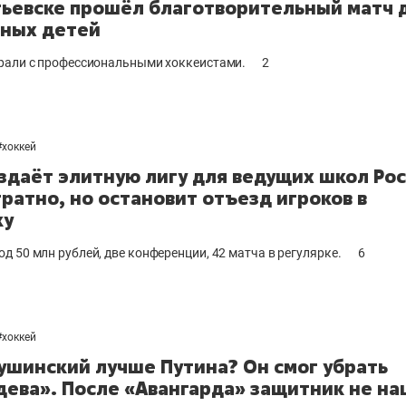
ьевске прошёл благотворительный матч 
ных детей
рали с профессиональными хоккеистами.
2
#
хоккей
здаёт элитную лигу для ведущих школ Рос
тратно, но остановит отъезд игроков в
ку
д 50 млн рублей, две конференции, 42 матча в регулярке.
6
#
хоккей
ушинский лучше Путина? Он смог убрать
ева». После «Авангарда» защитник не н