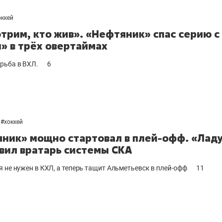
оккей
трим, кто жив». «Нефтяник» спас серию с
» в трёх овертаймах
рьба в ВХЛ.
6
#
хоккей
ник» мощно стартовал в плей-офф. «Лад
вил вратарь системы СКА
я не нужен в КХЛ, а теперь тащит Альметьевск в плей-офф
11