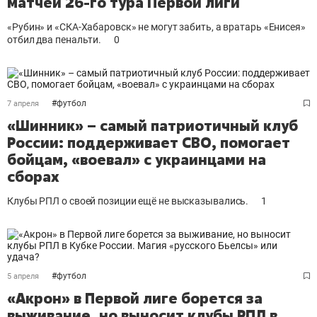
матчей 26-го тура Первой лиги
«Рубин» и «СКА-Хабаровск» не могут забить, а вратарь «Енисея»
отбил два пенальти.
0
#
футбол
7 апреля
«Шинник» – самый патриотичный клуб
России: поддерживает СВО, помогает
бойцам, «воевал» с украинцами на
сборах
Клубы РПЛ о своей позиции ещё не высказывались.
1
#
футбол
5 апреля
«Акрон» в Первой лиге борется за
выживание, но выносит клубы РПЛ в