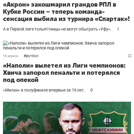
«Акрон» закошмарил грандов РПЛ в
Кубке России – теперь команда-
сенсация выбила из турнира «Спартак»!
А в Первой лиге тольяттинцы не могут обыграть «Уфу».
1
#
футбол
19 апреля
«Наполи» вылетел из Лиги чемпионов:
Хвича запорол пенальти и потерялся
под опекой
«Милан» в полуфинале впервые за 16 лет.
0