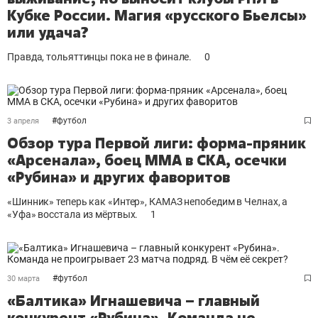
Кубке России. Магия «русского Бьелсы»
или удача?
Правда, тольяттинцы пока не в финале.
0
#
футбол
3 апреля
Обзор тура Первой лиги: форма-пряник
«Арсенала», боец ММА в СКА, осечки
«Рубина» и других фаворитов
«Шинник» теперь как «Интер», КАМАЗ непобедим в Челнах, а
«Уфа» восстала из мёртвых.
1
#
футбол
30 марта
«Балтика» Игнашевича – главный
конкурент «Рубина». Команда не