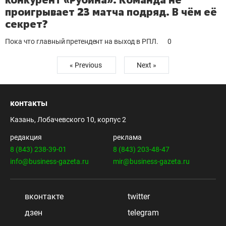
проигрывает 23 матча подряд. В чём её
секрет?
Пока что главный претендент на выход в РПЛ.
0
« Previous
Next »
контакты
Казань, Лобачевского 10, корпус 2
редакция
реклама
8 (843) 238-39-01
8 (843) 203-48-47
info@business-gazeta.ru
mir@business-gazeta.ru
вконтакте
twitter
дзен
telegram