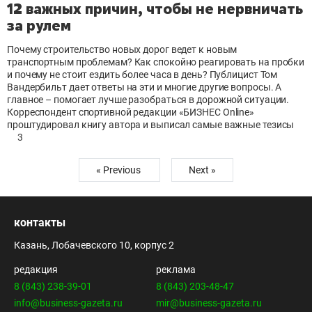
12 важных причин, чтобы не нервничать
за рулем
Почему строительство новых дорог ведет к новым
транспортным проблемам? Как спокойно реагировать на пробки
и почему не стоит ездить более часа в день? Публицист Том
Вандербильт дает ответы на эти и многие другие вопросы. А
главное – помогает лучше разобраться в дорожной ситуации.
Корреспондент спортивной редакции «БИЗНЕС Online»
проштудировал книгу автора и выписал самые важные тезисы
3
« Previous
Next »
контакты
Казань, Лобачевского 10, корпус 2
редакция
реклама
8 (843) 238-39-01
8 (843) 203-48-47
info@business-gazeta.ru
mir@business-gazeta.ru