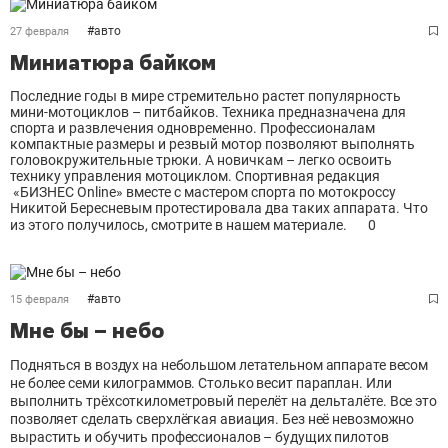
#
авто
27 февраля
Миниатюра байком
Последние годы в мире стремительно растет популярность
мини-мотоциклов – питбайков. Техника предназначена для
спорта и развлечения одновременно. Профессионалам
компактные размеры и резвый мотор позволяют выполнять
головокружительные трюки. А новичкам – легко освоить
технику управления мотоциклом. Спортивная редакция
«БИЗНЕС Online» вместе с мастером спорта по мотокроссу
Никитой Бересневым протестировала два таких аппарата. Что
из этого получилось, смотрите в нашем материале.
0
#
авто
15 февраля
Мне бы – небо
Подняться в воздух на небольшом летательном аппарате весом
не более семи килограммов. Столько весит параплан. Или
выполнить трёхсоткилометровый перелёт на дельталёте. Все это
позволяет сделать сверхлёгкая авиация. Без неё невозможно
вырастить и обучить профессионалов – будущих пилотов