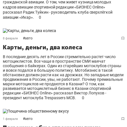
гражданской авиации. О том, чем живет кузница молодых
кадров авиации спортивной редакции «БИЗНЕС Online»
рассказал Радик Туйкин - руководитель клуба сверхлёгкой
авиации «Икар».
0
#
авто
8 февраля
Карты, деньги, два колеса
В последние десять лет в России стремительно растет число
мотоциклистов. Все чаще в пространстве СМИ маячат
сообщения о байкерах. Один из старейших мотоклубов страны
и вовсе подался в большую политику. Мотобизнес в такой
обстановке должен расти как на дрожжах. Но западные модели
продвижения в России, увы, не работают. Почему премиальные
марки мотоциклов не продаются в Казани? О том, как
развивается мотоциклетный бизнес в Казани спортивной
редакции «БИЗНЕС Online» рассказал Виктор Лопухов -
президент мотоклуба Trespassers MCB.
0
#
авто
1 февраля