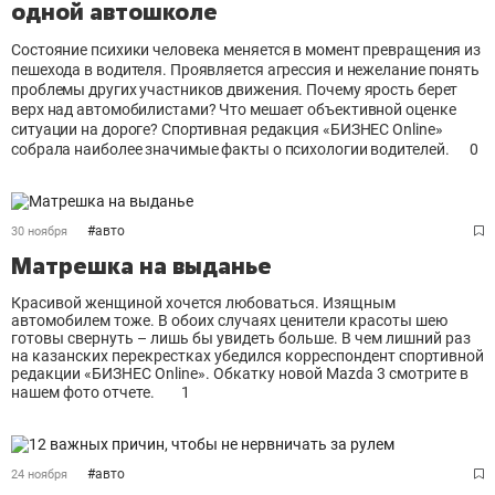
одной автошколе
Состояние психики человека меняется в момент превращения из
пешехода в водителя. Проявляется агрессия и нежелание понять
проблемы других участников движения. Почему ярость берет
верх над автомобилистами? Что мешает объективной оценке
ситуации на дороге? Спортивная редакция «БИЗНЕС Online»
собрала наиболее значимые факты о психологии водителей.
0
#
авто
30 ноября
Матрешка на выданье
Красивой женщиной хочется любоваться. Изящным
автомобилем тоже. В обоих случаях ценители красоты шею
готовы свернуть – лишь бы увидеть больше. В чем лишний раз
на казанских перекрестках убедился корреспондент спортивной
редакции «БИЗНЕС Online». Обкатку новой Mazda 3 смотрите в
нашем фото отчете.
1
#
авто
24 ноября