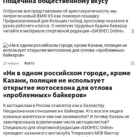
Пощечина общественному вкусу
Отбросив все представления об аристократичности, мы
запрягли новый BMW X5 как ломовую лошадку.
Предназначенный для больших господ, кроссовер оказался в
руках рабочего класса. О нелегких трудовых буднях баварца
читайте в материале спортивной редакции «БИЗНЕС Online».
2
#
авто
23 января
«Ни в одном российском городе, кроме
Казани, полиция не использует
открытие мотосезона для отлова
«проблемных» байкеров»
К мотоциклам в России относятся как к баловству.
Неоднозначное отношение и к байкерам. Кто все эти люди в
кожаных жилетках и чем они занимаются? И почему Казань не
заинтересована в увеличении числа мотоциклистов?
Специально для спортивной редакции «БИЗНЕС Online»
президент казанского мотоклуба Trespassers MCB Виктор