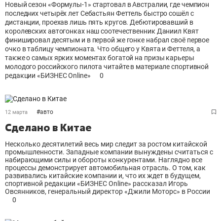
Новый сезон «Формулы-1» стартовал в Австралии, где чемпион
последних четырёх лет Себастьян Феттель быстро сошёл с
дистанции, проехав лишь пять кругов. Дебютировавший в
королевских автогонках наш соотечественник Даниил Квят
финишировал десятым и в первой же гонке набрал своё первое
очко в таблицу чемпионата. Что общего у Квята и Феттеля, а
также о самых ярких моментах богатой на призы карьеры
молодого российского пилота читайте в материале спортивной
редакции «БИЗНЕС Online»
0
#
авто
12 марта
Сделано в Китае
Несколько десятилетий весь мир следит за ростом китайской
промышленности. Западные компании вынуждены считаться с
набирающими силы и обороты конкурентами. Наглядно все
процессы демонстрирует автомобильная отрасль. О том, как
развивались китайские компании и, что их ждет в будущем,
спортивной редакции «БИЗНЕС Online» рассказал Игорь
Овсянников, генеральный директор «Джили Моторс» в России
0