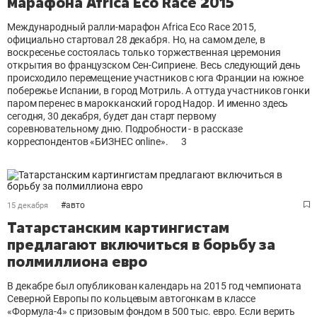
марафона Africa Eco Race 2015
Международный ралли-марафон Africa Eco Race 2015,
официально стартовал 28 декабря. Но, на самом деле, в
воскресенье состоялась только торжественная церемония
открытия во французском Сен-Сиприене. Весь следующий день
происходило перемещение участников с юга Франции на южное
побережье Испании, в город Мотриль. А оттуда участников гонки
паром перенес в марокканский город Надор. И именно здесь
сегодня, 30 декабря, будет дан старт первому
соревновательному дню. Подробности - в рассказе
корреспондентов «БИЗНЕС online».
3
#
авто
15 декабря
Татарстанским картингистам
предлагают включиться в борьбу за
полмиллиона евро
В декабре был опубликован календарь на 2015 год чемпионата
Северной Европы по кольцевым автогонкам в классе
«Формула-4» с призовым фондом в 500 тыс. евро. Если верить