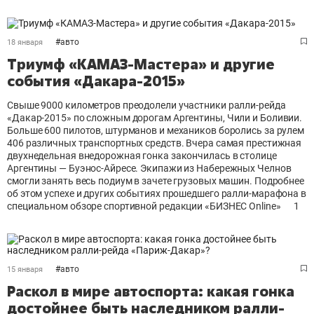
#
авто
18 января
Триумф «КАМАЗ-Мастера» и другие
события «Дакара-2015»
Свыше 9000 километров преодолели участники ралли-рейда
«Дакар-2015» по сложным дорогам Аргентины, Чили и Боливии.
Больше 600 пилотов, штурманов и механиков боролись за рулем
406 различных транспортных средств. Вчера самая престижная
двухнедельная внедорожная гонка закончилась в столице
Аргентины — Буэнос-Айресе. Экипажи из Набережных Челнов
смогли занять весь подиум в зачете грузовых машин. Подробнее
об этом успехе и других событиях прошедшего ралли-марафона в
специальном обзоре спортивной редакции «БИЗНЕС Online»
1
#
авто
15 января
Раскол в мире автоспорта: какая гонка
достойнее быть наследником ралли-