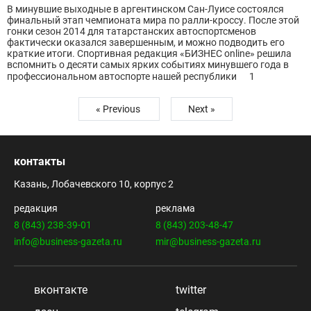
В минувшие выходные в аргентинском Сан-Луисе состоялся
финальный этап чемпионата мира по ралли-кроссу. После этой
гонки сезон 2014 для татарстанских автоспортсменов
фактически оказался завершенным, и можно подводить его
краткие итоги. Спортивная редакция «БИЗНЕС online» решила
вспомнить о десяти самых ярких событиях минувшего года в
профессиональном автоспорте нашей республики
1
« Previous
Next »
контакты
Казань, Лобачевского 10, корпус 2
редакция
реклама
8 (843) 238-39-01
8 (843) 203-48-47
info@business-gazeta.ru
mir@business-gazeta.ru
вконтакте
twitter