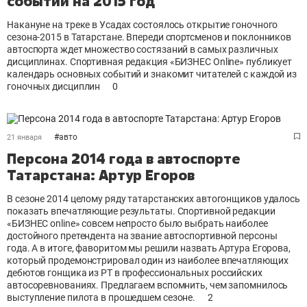
событий на 2015 год
Накануне на треке в Усадах состоялось открытие гоночного
сезона-2015 в Татарстане. Впереди спортсменов и поклонников
автоспорта ждет множество состязаний в самых различных
дисциплинах. Спортивная редакция «БИЗНЕС Online» публикует
календарь основных событий и знакомит читателей с каждой из
гоночных дисциплин
0
#
авто
21 января
Персона 2014 года в автоспорте
Татарстана: Артур Егоров
В сезоне 2014 целому ряду татарстанских автогонщиков удалось
показать впечатляющие результаты. Спортивной редакции
«БИЗНЕС online» совсем непросто было выбрать наиболее
достойного претендента на звание автоспортивной персоны
года. А в итоге, фаворитом мы решили назвать Артура Егорова,
который продемонстрировал один из наиболее впечатляющих
дебютов гонщика из РТ в профессиональных российских
автосоревнованиях. Предлагаем вспомнить, чем запомнилось
выступление пилота в прошедшем сезоне.
2