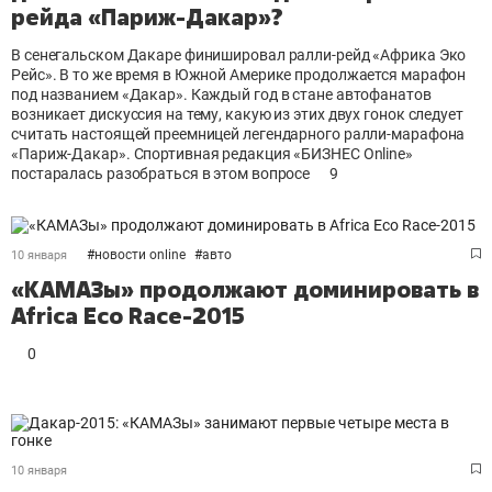
рейда «Париж-Дакар»?
В сенегальском Дакаре финишировал ралли-рейд «Африка Эко
Рейс». В то же время в Южной Америке продолжается марафон
под названием «Дакар». Каждый год в стане автофанатов
возникает дискуссия на тему, какую из этих двух гонок следует
считать настоящей преемницей легендарного ралли-марафона
«Париж-Дакар». Спортивная редакция «БИЗНЕС Online»
постаралась разобраться в этом вопросе
9
#
новости online
#
авто
10 января
«КАМАЗы» продолжают доминировать в
Africa Eco Race-2015
0
10 января