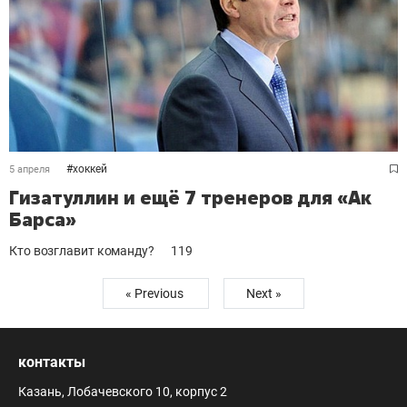
#
хоккей
5 апреля
Гизатуллин и ещё 7 тренеров для «Ак
Барса»
Кто возглавит команду?
119
« Previous
Next »
контакты
Казань, Лобачевского 10, корпус 2