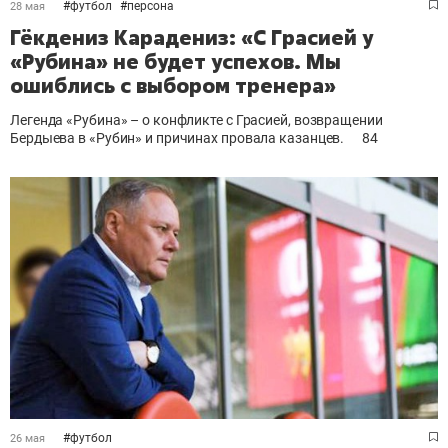
#
футбол
#
персона
28 мая
Гёкдениз Карадениз: «С Грасией у
«Рубина» не будет успехов. Мы
ошиблись с выбором тренера»
Легенда «Рубина» – о конфликте с Грасией, возвращении
Бердыева в «Рубин» и причинах провала казанцев.
84
#
футбол
26 мая