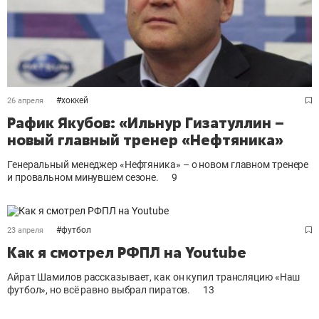
#
хоккей
26 апреля
Рафик Якубов: «Ильнур Гизатуллин –
новый главный тренер «Нефтяника»
Генеральный менеджер «Нефтяника» –
о
новом главном тренере
и провальном минувшем сезоне.
9
#
футбол
23 апреля
Как я смотрел РФПЛ на Youtube
Айрат Шамилов рассказывает, как он купил трансляцию «Наш
футбол», но всё равно выбрал пиратов.
13