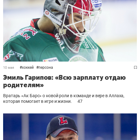
#
хоккей
#
персона
10 мая
Эмиль Гарипов: «Всю зарплату отдаю
родителям»
Вратарь «Ак Барс» о новой роли в команде и вере в Аллаха,
которая помогает в игре и жизни.
47