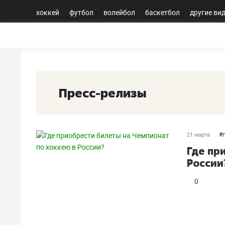
хоккей
футбол
волейбол
баскетбол
другие ви
Пресс-релизы
#
21 марта
Где пр
России
0