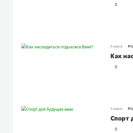
0
#
п
9 марта
Как на
0
#
п
4 марта
Спорт 
0