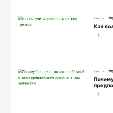
#
п
2 марта
Как по
0
#
п
2 марта
Почему
предпо
0