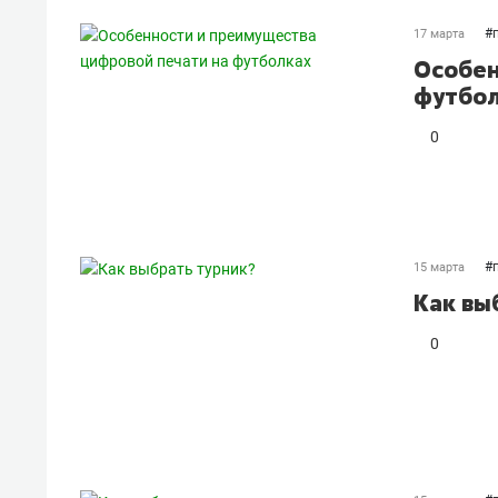
#
17 марта
Особен
футбо
0
#
15 марта
Как вы
0