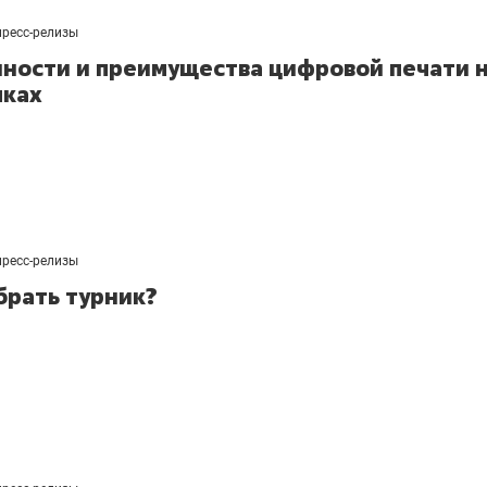
пресс-релизы
ности и преимущества цифровой печати 
лках
пресс-релизы
брать турник?