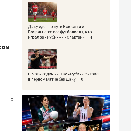
Даку идёт по пути Боккетти и
Бояринцева: все футболисты, кто
играл за «Рубин» и «Спартак»
4
сом
0:5 от «Родины». Так «Рубин» сыграл
в первом матче без Даку
0