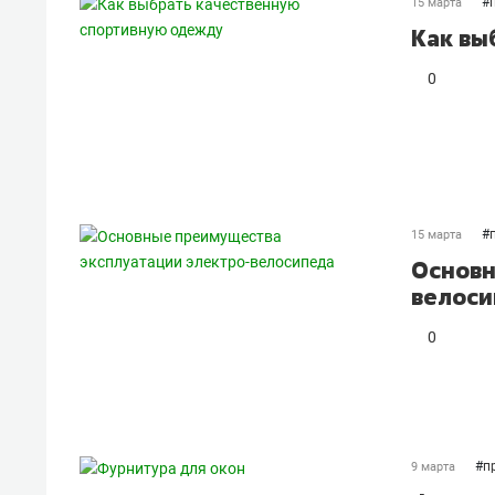
#
15 марта
Как вы
0
#
15 марта
Основн
велоси
0
#
п
9 марта