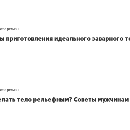
ресс-релизы
выбор редакции
ы приготовления идеального заварного т
25 лучших волейболи
истории России:
Артамонова-Эстес –
первая, Гамова – тол
шестая
ресс-релизы
елать тело рельефным? Советы мужчинам