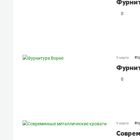
Фурнит
0
#
п
9 марта
Фурнит
0
#
п
9 марта
Соврем