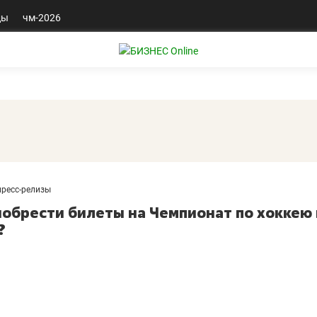
ды
чм-2026
пресс-релизы
иобрести билеты на Чемпионат по хоккею 
?