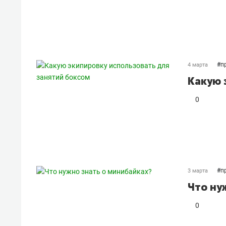
#
п
4 марта
Какую 
0
#
п
3 марта
Что ну
0