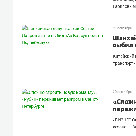
Гариповым
21 сентября
Шанхай
выбил 
Китайский 
транспортн
20 сентября
«Сложн
пережи
«БИЗНЕС On
сезоне.
3