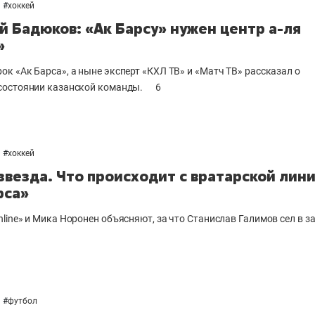
#
хоккей
й Бадюков: «Ак Барсу» нужен центр а-ля
»
ок «Ак Барса»,
а ныне эксперт
«КХЛ ТВ» и «Матч ТВ» рассказал о
остоянии казанской команды.
6
#
хоккей
 звезда. Что происходит с вратарской лин
рса»
line» и Мика Норонен объясняют, за что Станислав Галимов сел в за
#
футбол