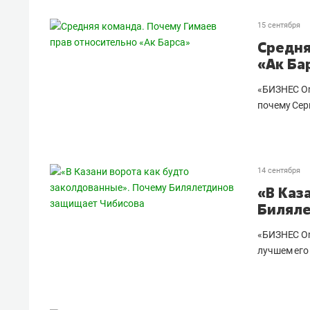
15 сентября
Средня
«Ак Ба
«БИЗНЕС On
почему Сер
14 сентября
«В Каз
Биляле
«БИЗНЕС On
лучшем его 