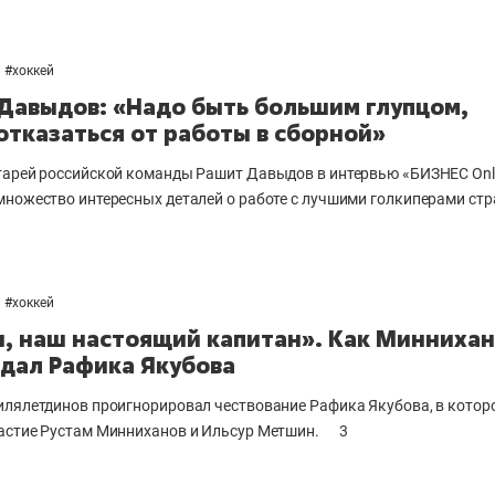
#
хоккей
Давыдов: «Надо быть большим глупцом,
отказаться от работы в сборной»
тарей российской команды Рашит Давыдов в интервью «БИЗНЕС
Onl
множество интересных деталей о работе с лучшими голкиперами стр
#
хоккей
н, наш настоящий капитан». Как Минниха
дал Рафика Якубова
илялетдинов проигнорировал чествование Рафика Якубова, в котор
астие Рустам Минниханов и Ильсур Метшин.
3
выбор редакции