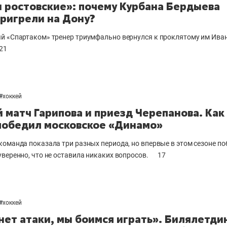
 ростовские»: почему Курбана Бердыева
пригрели на Дону?
й «Спартаком» тренер триумфально вернулся к проклятому им Ива
21
#
хоккей
 матч Гарипова и приезд Черепанова. Как
победил московское «Динамо»
команда показала три разных периода, но впервые в этом сезоне п
уверенно, что не оставила никаких вопросов.
17
#
хоккей
 нет атаки, мы боимся играть». Билялетди