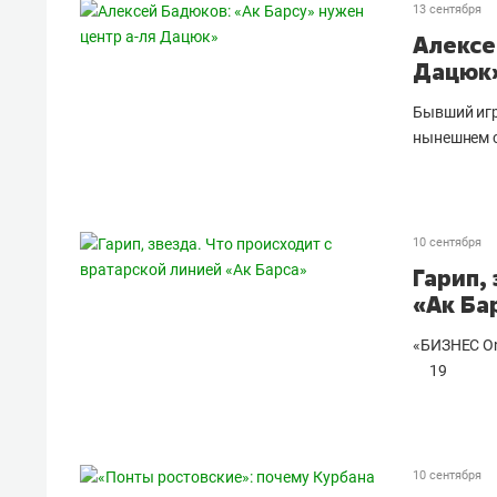
13 сентября
Алексе
Дацюк
Бывший игр
нынешнем с
10 сентября
Гарип,
«Ак Ба
«БИЗНЕС On
19
10 сентября