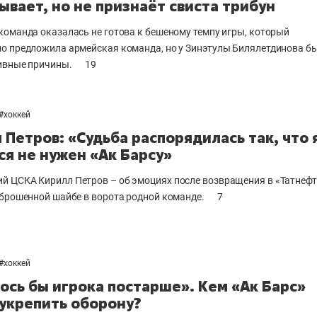
ывает, но не признаёт свиста трибун
команда оказалась не готова к бешеному темпу игры, который
о предложила армейская команда, но у Зинэтулы Билялетдинова б
ивные причины.
19
#
хоккей
 Петров: «Судьба распорядилась так, что 
ся не нужен «Ак Барсу»
 ЦСКА Кирилл Петров – об эмоциях после возвращения в «Татнеф
аброшенной шайбе в ворота родной команде.
7
#
хоккей
ось бы игрока постарше». Кем «Ак Барс»
укрепить оборону?