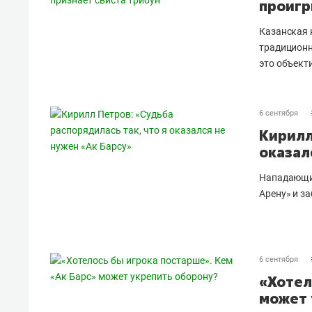
проигр
Казанская 
традиционн
это объект
6 сентября
Кирилл
оказал
Нападающий
Арену» и з
6 сентября
«Хотел
может 