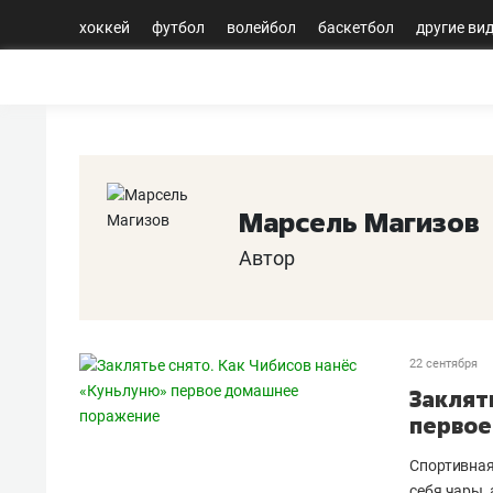
хоккей
футбол
волейбол
баскетбол
другие ви
Марсель Магизов
Автор
22 сентября
Заклят
первое
Спортивная
себя чары,