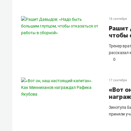
18 сентября
Рашит 
чтобы 
Тренер вра
рассказал 
0
17 сентября
«Вот о
награж
Зинэтула Б
приняли уч