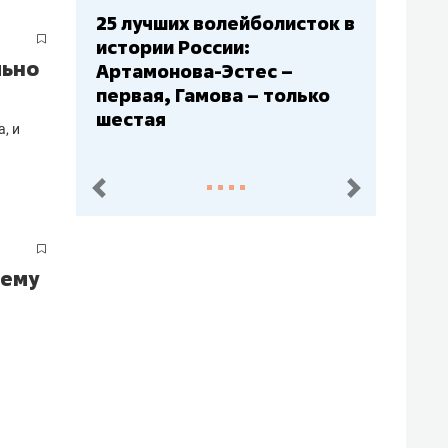
сток в
Бюджеты клубов КХЛ: СКА
– главный мажор, «Ак
льно
Барс» – второй, «Салават
ько
Юлаев» – середняк
а, и
пред.
след.
чему