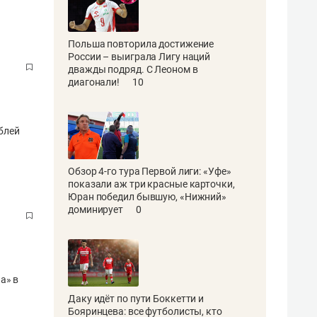
Польша повторила достижение
России – выиграла Лигу наций
дважды подряд. С Леоном в
диагонали!
10
ублей
Обзор 4-го тура Первой лиги: «Уфе»
показали аж три красные карточки,
Юран победил бывшую, «Нижний»
доминирует
0
а» в
Даку идёт по пути Боккетти и
Бояринцева: все футболисты, кто