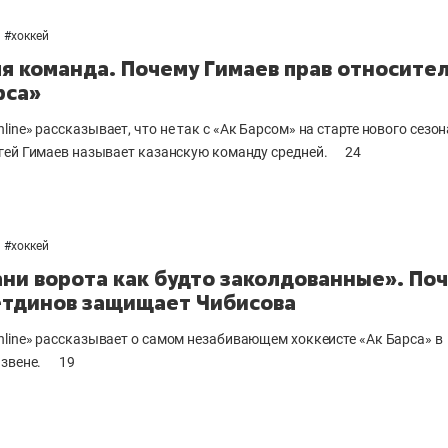
25 лучших волейболи
#
хоккей
истории России:
я команда. Почему Гимаев прав относите
Артамонова-Эстес –
рса»
первая, Гамова – тол
шестая
line
» рассказывает, что не так с «Ак Барсом» на старте нового сезон
гей Гимаев называет казанскую команду средней
.
24
#
хоккей
ани ворота как будто заколдованные». По
тдинов защищает Чибисова
line» рассказывает о самом незабивающем хоккеисте «Ак Барса» в
звене.
19