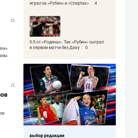
играл за «Рубин» и «Спартак»
4
0:5 от «Родины». Так «Рубин» сыграл
в первом матче без Даку
0
ine»
аны.
нов
ом
выбор редакции