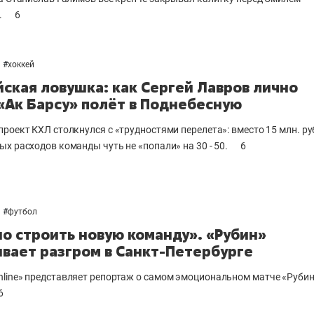
.
6
#
хоккей
ская ловушка: как Сергей Лавров лично
«Ак Барсу» полёт в Поднебесную
проект КХЛ столкнулся с «трудностями перелета»: вместо 15 млн. р
ых расходов команды чуть не «попали» на 30 - 50.
6
#
футбол
о строить новую команду». «Рубин»
вает разгром в Санкт-Петербурге
line» представляет репортаж о самом эмоциональном матче «Рубин
6