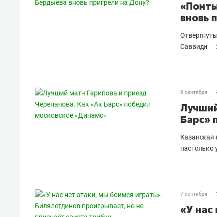
«Понты
вновь 
Отвергнуты
Саввиди
9 сентября
Лучший
Барс» 
Казанская 
настолько 
7 сентября
«У нас