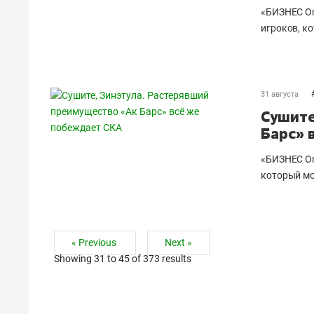
«БИЗНЕС On
игроков, к
31 августа
Сушите
Барс» 
«БИЗНЕС On
который мо
« Previous
Next »
Showing
31
to
45
of
373
results