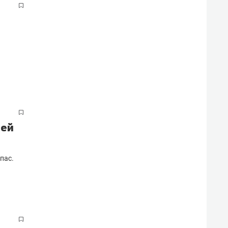
ией
пас.