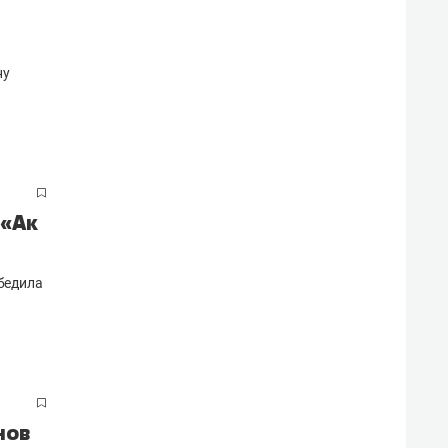
ну
 «Ак
обедила
нов