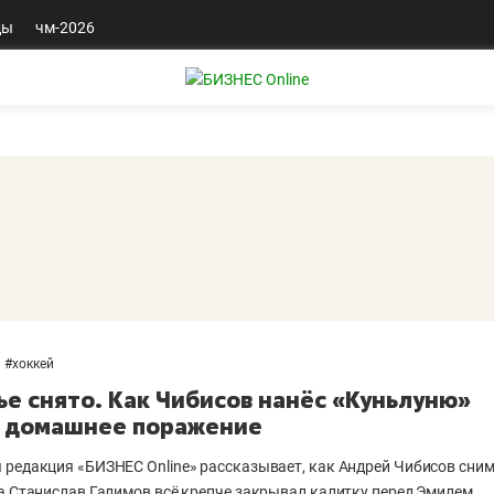
ды
чм-2026
#
хоккей
ье снято. Как Чибисов нанёс «Куньлуню»
 домашнее поражение
 редакция «БИЗНЕС Online» рассказывает, как Андрей Чибисов сним
 а Станислав Галимов всё крепче закрывал калитку перед Эмилем