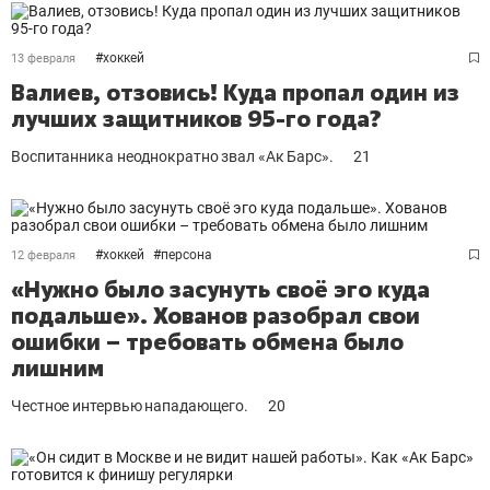
#
хоккей
13 февраля
Валиев, отзовись! Куда пропал один из
лучших защитников 95-го года?
Воспитанника неоднократно звал «Ак Барс».
21
#
хоккей
#
персона
12 февраля
«Нужно было засунуть своё эго куда
подальше». Хованов разобрал свои
ошибки – требовать обмена было
лишним
Честное интервью нападающего.
20