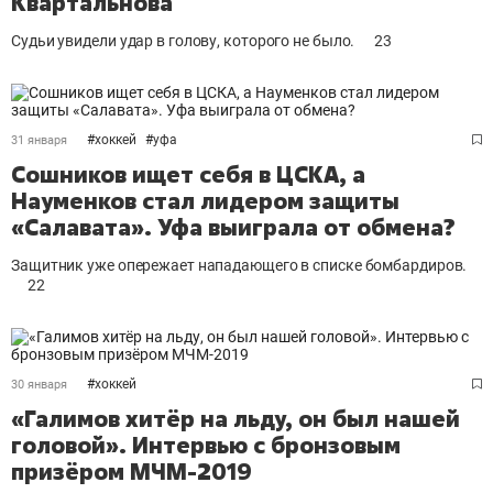
Квартальнова
Судьи увидели удар в голову, которого не было.
23
#
хоккей
#
уфа
31 января
Сошников ищет себя в ЦСКА, а
Науменков стал лидером защиты
«Салавата». Уфа выиграла от обмена?
Защитник уже опережает нападающего в списке бомбардиров.
22
#
хоккей
30 января
«Галимов хитёр на льду, он был нашей
головой». Интервью с бронзовым
призёром МЧМ-2019