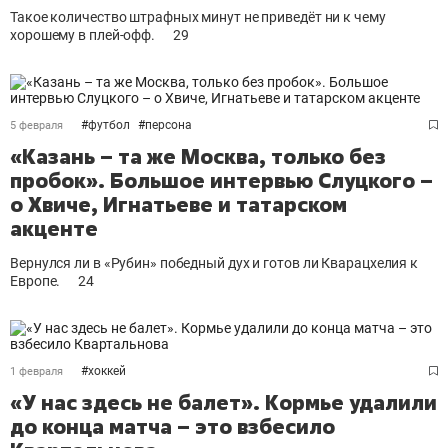
Такое количество штрафных минут не приведёт ни к чему
хорошему в плей-офф.
29
#
футбол
#
персона
5 февраля
«Казань – та же Москва, только без
пробок». Большое интервью Слуцкого –
о Хвиче, Игнатьеве и татарском
акценте
Вернулся ли в «Рубин» победный дух и готов ли Кварацхелия к
Европе.
24
#
хоккей
1 февраля
«У нас здесь не балет». Кормье удалили
до конца матча – это взбесило