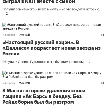
сыграл в КХЛ вместе с сыном
Получилось немного – всего минуту – но это войдёт в историю.
2
#
хоккей
7 февраля
«Настоящий русский пацан». В
«Далласе» подрастает новая звезда из
России
Обсудили Дениса Гурьянова с его бывшим тренером.
2
#
хоккей
6 февраля
В Магнитогорске удаления снова
тащили «Ак Барс» в бездну. Без
Рейдеборна был бы разгром