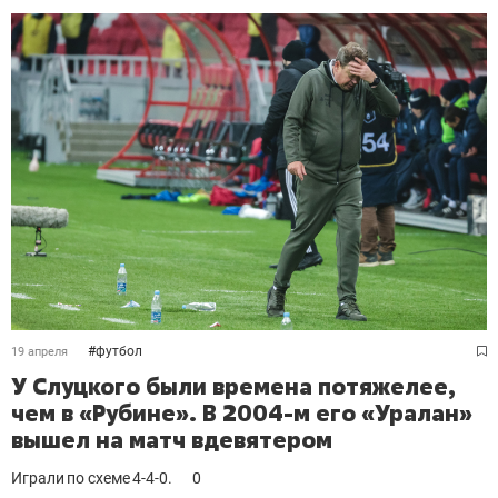
#
футбол
19 апреля
У Слуцкого были времена потяжелее,
чем в «Рубине». В 2004-м его «Уралан»
вышел на матч вдевятером
Играли по схеме 4-4-0.
0