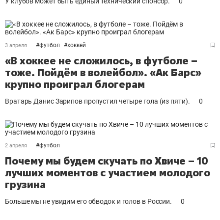
У клубов может быть единый технический спонсор.
0
#
футбол
#
хоккей
3 апреля
«В хоккее не сложилось, в футболе –
тоже. Пойдём в волейбол». «Ак Барс»
крупно проиграл блогерам
Вратарь Данис Зарипов пропустил четыре гола (из пяти).
0
#
футбол
2 апреля
Почему мы будем скучать по Хвиче – 10
лучших моментов с участием молодого
грузина
Больше мы не увидим его обводок и голов в России.
0