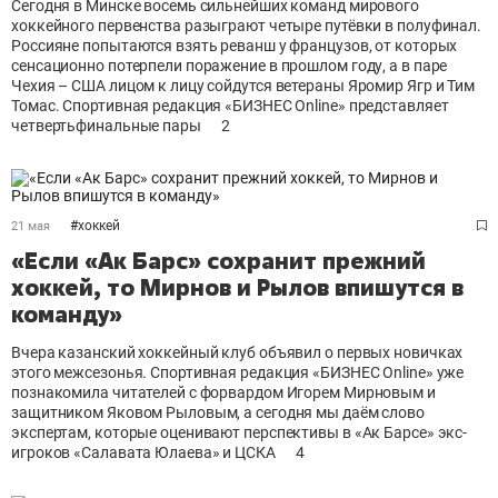
Сегодня в Минске восемь сильнейших команд мирового
хоккейного первенства разыграют четыре путёвки в полуфинал.
Россияне попытаются взять реванш у французов, от которых
сенсационно потерпели поражение в прошлом году, а в паре
Чехия – США лицом к лицу сойдутся ветераны Яромир Ягр и Тим
Томас. Спортивная редакция «БИЗНЕС Online» представляет
четвертьфинальные пары
2
#
хоккей
21 мая
«Если «Ак Барс» сохранит прежний
хоккей, то Мирнов и Рылов впишутся в
команду»
Вчера казанский хоккейный клуб объявил о первых новичках
этого межсезонья. Спортивная редакция «БИЗНЕС Online» уже
познакомила читателей с форвардом Игорем Мирновым и
защитником Яковом Рыловым, а сегодня мы даём слово
экспертам, которые оценивают перспективы в «Ак Барсе» экс-
игроков «Салавата Юлаева» и ЦСКА
4