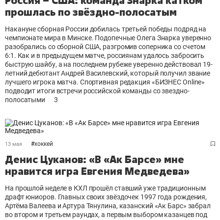
Россия – США: команда Знарка катком
прошлась по звёздно-полосатым
Накануне сборная России добилась третьей победы подряд на
чемпионате мира в Минске. Подопечные Олега Знарка уверенно
разобрались со сборной США, разгромив соперника со счетом
6:1. Как и в предыдущем матче, россиянам удалось забросить
быструю шайбу, а на последнем рубеже уверенно действовал 19-
летний дебютант Андрей Василевский, который получил звание
лучшего игрока матча. Спортивная редакция «БИЗНЕС Online»
подводит итоги встречи российской команды со звездно-
полосатыми
3
#
хоккей
13 мая
Денис Цуканов: «В «Ак Барсе» мне
нравится игра Евгения Медведева»
На прошлой неделе в КХЛ прошёл ставший уже традиционным
драфт юниоров. Главных своих звёздочек 1997 года рождения,
Артёма Валеева и Артура Тянулина, казанский «Ак Барс» забрал
во втором и третьем раундах, а первым выбором казанцев под