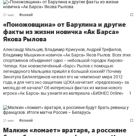
#
хоккей
21 мая
«Поножовщина» от Барулина и другие
факты из жизни новичка «Ак Барса»
Якова Рылова
Александр Мальцев, Владимир Крикунов, Андрей Трефилов,
Владимир Мышкин и новичок «Ак Барса» Яков Рылов. Всех этих
спортсменов объединяет одно – небольшой городок Кирово-
Чепецк. Как новоиспечённый «барс» Рылов с помощью
легендарного Мальцева пришёл в большой хоккей? Почему
Зинэтула Билялетдинов не взял его на чемпионат мира 2012
года, и для чего экс-защитник ЦСКА начитает «предсезонку» за
месяц до её начала? Об интересных фактах из жизни нового
игрока «Ак Барса» вы узнаете из материала «БИЗНЕС Online»
1
#
хоккей
21 мая
Малкин «ломает» вратаря, а россияне