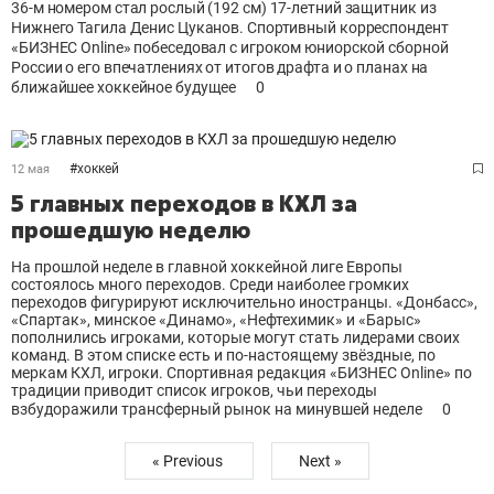
36-м номером стал рослый (192 см) 17-летний защитник из
Нижнего Тагила Денис Цуканов. Спортивный корреспондент
«БИЗНЕС Online» побеседовал с игроком юниорской сборной
России о его впечатлениях от итогов драфта и о планах на
ближайшее хоккейное будущее
0
#
хоккей
12 мая
5 главных переходов в КХЛ за
прошедшую неделю
На прошлой неделе в главной хоккейной лиге Европы
состоялось много переходов. Среди наиболее громких
переходов фигурируют исключительно иностранцы. «Донбасс»,
«Спартак», минское «Динамо», «Нефтехимик» и «Барыс»
пополнились игроками, которые могут стать лидерами своих
команд. В этом списке есть и по-настоящему звёздные, по
меркам КХЛ, игроки. Спортивная редакция «БИЗНЕС Online» по
традиции приводит список игроков, чьи переходы
взбудоражили трансферный рынок на минувшей неделе
0
« Previous
Next »