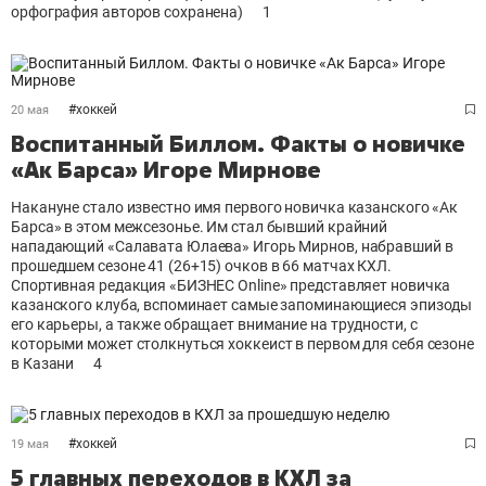
орфография авторов сохранена)
1
#
хоккей
20 мая
Воспитанный Биллом. Факты о новичке
«Ак Барса» Игоре Мирнове
Накануне стало известно имя первого новичка казанского «Ак
Барса» в этом межсезонье. Им стал бывший крайний
нападающий «Салавата Юлаева» Игорь Мирнов, набравший в
прошедшем сезоне 41 (26+15) очков в 66 матчах КХЛ.
Спортивная редакция «БИЗНЕС Online» представляет новичка
казанского клуба, вспоминает самые запоминающиеся эпизоды
его карьеры, а также обращает внимание на трудности, с
которыми может столкнуться хоккеист в первом для себя сезоне
в Казани
4
#
хоккей
19 мая
5 главных переходов в КХЛ за