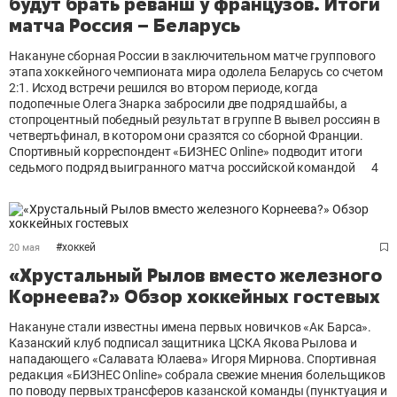
будут брать реванш у французов. Итоги
матча Россия – Беларусь
Накануне сборная России в заключительном матче группового
этапа хоккейного чемпионата мира одолела Беларусь со счетом
2:1. Исход встречи решился во втором периоде, когда
подопечные Олега Знарка забросили две подряд шайбы, а
стопроцентный победный результат в группе В вывел россиян в
четвертьфинал, в котором они сразятся со сборной Франции.
Спортивный корреспондент «БИЗНЕС Online» подводит итоги
седьмого подряд выигранного матча российской командой
4
#
хоккей
20 мая
«Хрустальный Рылов вместо железного
Корнеева?» Обзор хоккейных гостевых
Накануне стали известны имена первых новичков «Ак Барса».
Казанский клуб подписал защитника ЦСКА Якова Рылова и
нападающего «Салавата Юлаева» Игоря Мирнова. Спортивная
редакция «БИЗНЕС Online» собрала свежие мнения болельщиков
по поводу первых трансферов казанской команды (пунктуация и