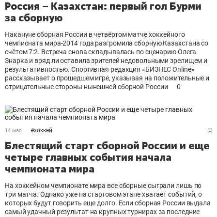
Россия – Казахстан: первый гол Бурми
за сборную
Накануне сборная России в четвёртом матче хоккейного
чемпионата мира-2014 года разгромила сборную Казахстана со
счётом 7:2. Встреча снова складывалась по сценарию Олега
Знарка и вряд ли оставила зрителей недовольными зрелищем и
результативностью. Спортивная редакция «БИЗНЕС Online»
рассказывает о прошедшем игре, указывая на положительные и
отрицательные стороны нынешней сборной России
0
#
хоккей
14 мая
Блестящий старт сборной России и еще
четыре главных события начала
чемпионата мира
На хоккейном чемпионате мира все сборные сыграли лишь по
три матча. Однако уже на стартовом этапе хватает событий, о
которых будут говорить еще долго. Если сборная России выдала
самый удачный результат на крупных турнирах за последние