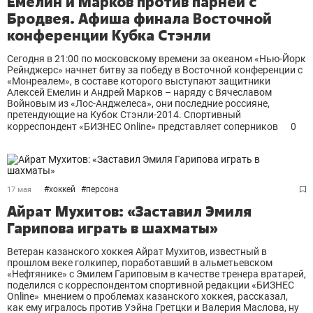
Емелин и Марков против парней с
Бродвея. Афиша финала Восточной
конференции Кубка Стэнли
Сегодня в 21:00 по московскому времени за океаном «Нью-Йорк
Рейнджерс» начнет битву за победу в Восточной конференции с
«Монреалем», в составе которого выступают защитники
Алексей Емелин и Андрей Марков – наряду с Вячеславом
Войновым из «Лос-Анджелеса», они последние россияне,
претендующие на Кубок Стэнли-2014. Спортивный
корреспондент «БИЗНЕС Online» представляет соперников
0
#
хоккей
#
персона
17 мая
Айрат Мухитов: «Заставил Эмиля
Гарипова играть в шахматы»
Ветеран казанского хоккея Айрат Мухитов, известный в
прошлом веке голкипер, поработавший в альметьевском
«Нефтянике» с Эмилем Гариповым в качестве тренера вратарей,
поделился с корреспондентом спортивной редакции «БИЗНЕС
Оnline» мнением о проблемах казанского хоккея, рассказал,
как ему игралось против Уэйна Гретцки и Валерия Маслова, ну