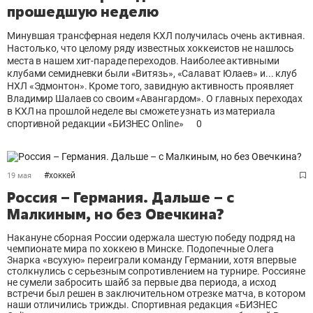
прошедшую неделю
Минувшая трансферная неделя КХЛ получилась очень активная.
Настолько, что целому ряду известных хоккеистов не нашлось
места в нашем хит-параде переходов. Наиболее активными
клубами семидневки были «Витязь», «Салават Юлаев» и... клуб
НХЛ «Эдмонтон». Кроме того, завидную активность проявляет
Владимир Шалаев со своим «Авангардом». О главных переходах
в КХЛ на прошлой неделе вы сможете узнать из материала
спортивной редакции «БИЗНЕС Online»
0
#
хоккей
19 мая
Россия – Германия. Дальше – с
Малкиным, но без Овечкина?
Накануне сборная России одержала шестую победу подряд на
чемпионате мира по хоккею в Минске. Подопечные Олега
Знарка «всухую» переиграли команду Германии, хотя впервые
столкнулись с серьезным сопротивлением на турнире. Россияне
не сумели забросить шайб за первые два периода, а исход
встречи был решен в заключительном отрезке матча, в котором
наши отличились трижды. Спортивная редакция «БИЗНЕС