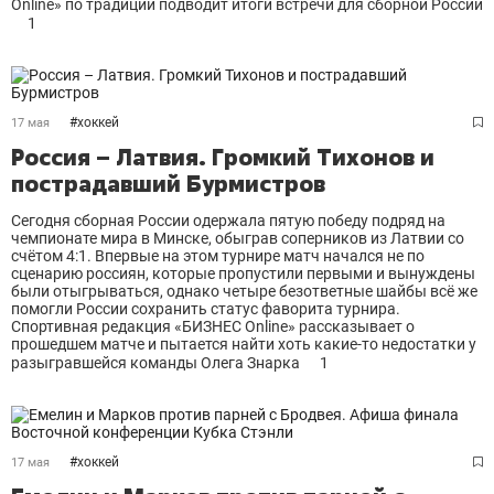
Online» по традиции подводит итоги встречи для сборной России
1
#
хоккей
17 мая
Россия – Латвия. Громкий Тихонов и
пострадавший Бурмистров
Сегодня сборная России одержала пятую победу подряд на
чемпионате мира в Минске, обыграв соперников из Латвии со
счётом 4:1. Впервые на этом турнире матч начался не по
сценарию россиян, которые пропустили первыми и вынуждены
были отыгрываться, однако четыре безответные шайбы всё же
помогли России сохранить статус фаворита турнира.
Спортивная редакция «БИЗНЕС Online» рассказывает о
прошедшем матче и пытается найти хоть какие-то недостатки у
разыгравшейся команды Олега Знарка
1
#
хоккей
17 мая