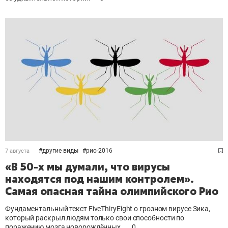
#
другие виды
#
рио-2016
7 августа
«В 50-х мы думали, что вирусы
находятся под нашим контролем».
Cамая опасная тайна олимпийского Рио
Фундаментальный текст FiveThiryEight о грозном вирусе Зика,
который раскрыл людям только свои способности по
поражению мозга новорождённых.
0