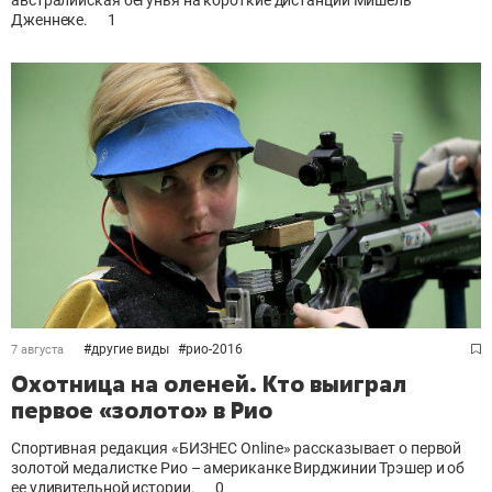
Дженнеке.
1
#
другие виды
#
рио-2016
7 августа
Охотница на оленей. Кто выиграл
первое «золото» в Рио
Спортивная редакция «БИЗНЕС Online» рассказывает о первой
золотой медалистке Рио – американке Вирджинии Трэшер и об
ее удивительной истории.
0