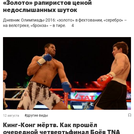
«Золото» рапиристов ценой
недослышанных шуток
Дневник Олимпиады-2016: «золото» в фехтовании, «серебро» –
на велотреке, «бронза» – в тире.
4
#
другие виды
12 августа
Кинг-Конг мёртв. Как прошёл
очередной четвертьфинал Боёв TNA