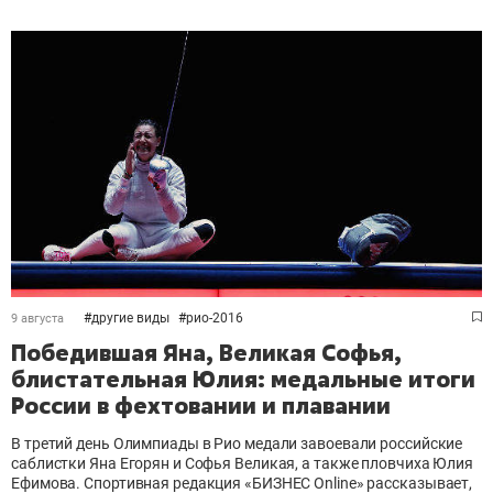
#
другие виды
#
рио-2016
9 августа
Победившая Яна, Великая Софья,
блистательная Юлия: медальные итоги
России в фехтовании и плавании
В третий день Олимпиады в Рио медали завоевали российские
саблистки Яна Егорян и Софья Великая, а также пловчиха Юлия
Ефимова. Спортивная редакция «БИЗНЕС Online» рассказывает,