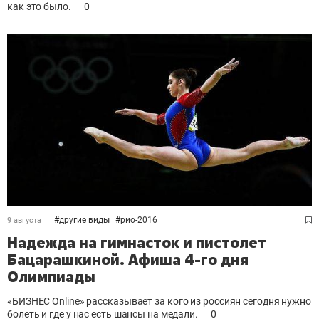
как это было.
0
#
другие виды
#
рио-2016
9 августа
Надежда на гимнасток и пистолет
Бацарашкиной. Афиша 4-го дня
Олимпиады
«БИЗНЕС
Online» рассказывает за кого из россиян сегодня нужно
болеть и где у нас есть шансы на медали.
0