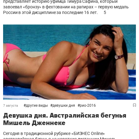
представляет историю уфимца Тимура Сафина, который
завоевал «бронзу» в фехтовании на рапирах – первую медаль
России в этой дисциплине за последние 16 лет.
5
#
другие виды
#
девушки дня
#
рио-2016
7 августа
Девушка дня. Австралийская бегунья
Мишель Дженнеке
Сегодня в традиционной рубрике «БИЗНЕС Online»
австралийская бегунья на короткие дистанции Мишель