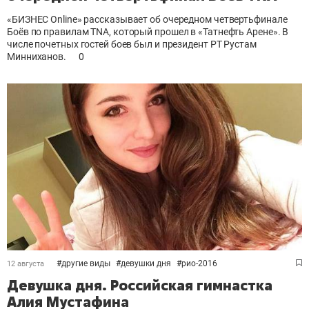
«БИЗНЕС Online
» рассказывает об очередном четвертьфинале
Боёв по правилам TNA
, который прошел в «Татнефть Арене». В
числе почетных гостей боев был и президент РТ Рустам
Минниханов.
0
#
другие виды
#
девушки дня
#
рио-2016
12 августа
Девушка дня. Российская гимнастка
Алия Мустафина