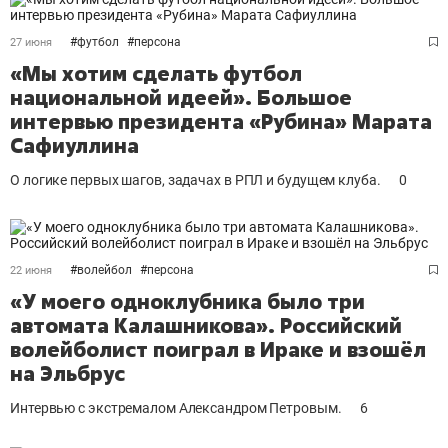
#
футбол
#
персона
27 июня
«Мы хотим сделать футбол
национальной идеей». Большое
интервью президента «Рубина» Марата
Сафиуллина
О логике первых шагов, задачах в РПЛ и будущем клуба.
0
#
волейбол
#
персона
22 июня
«У моего одноклубника было три
автомата Калашникова». Российский
волейболист поиграл в Ираке и взошёл
на Эльбрус
Интервью с экстремалом Александром Петровым.
6