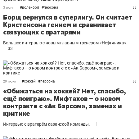
#
волейбол
#
персона
3 июля
Борщ вернулся в суперлигу. Он считает
Кристенсона гением и сравнивает
связующих с вратарями
Большое интервью с новым главным тренером «Нефтяника».
33
#
хоккей
#
персона
29 июня
«Обижаться на хоккей? Нет, спасибо,
ещё поиграю». Мифтахов – о новом
контракте с «Ак Барсом», заменах и
критике
Интервью с вратарём казанской команды.
1