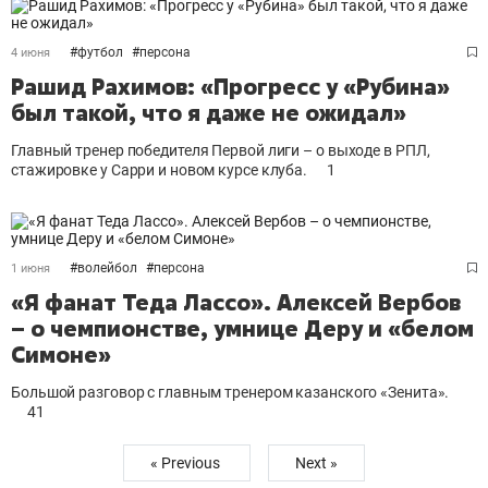
#
футбол
#
персона
4 июня
Рашид Рахимов: «Прогресс у «Рубина»
был такой, что я даже не ожидал»
Главный тренер победителя Первой лиги – о выходе в РПЛ,
стажировке у Сарри и новом курсе клуба.
1
#
волейбол
#
персона
1 июня
«Я фанат Теда Лассо». Алексей Вербов
– о чемпионстве, умнице Деру и «белом
Симоне»
Большой разговор с главным тренером казанского «Зенита».
41
« Previous
Next »