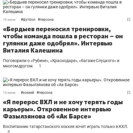
#
футбол
#
персона
19 июня
«Бердыев переносил тренировки,
чтобы команда пошла в ресторан – он
гулянки даже одобрял». Интервью
Виталия Калешина
Поговорили о «Рубине», «Краснодаре», «багаже Слуцкого» и
многом другом.
1
#
хоккей
#
персона
14 июня
«Я перерос ВХЛ и не хочу терять годы
карьеры». Откровенное интервью
Фазылзянова об «Ак Барсе»
Воспитанник татарстанского хоккея хочет играть только в КХЛ.
3