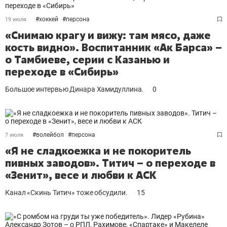
#
хоккей
#
персона
19 июля
«Снимаю крагу и вижу: там мясо, даже
кость видно». Воспитанник «Ак Барса» –
о Тамбиеве, серии с Казанью и
переходе в «Сибирь»
Большое интервью Динара Хамидуллина.
0
#
волейбол
#
персона
7 июля
«Я не сладкоежка и не покоритель
пивных заводов». Титич – о переходе в
«Зенит», весе и любви к АСК
Канал «Скинь Титич» тоже обсудили.
15