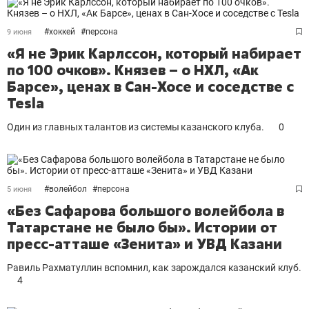
#
хоккей
#
персона
9 июня
«Я не Эрик Карлссон, который набирает
по 100 очков». Князев – о НХЛ, «Ак
Барсе», ценах в Сан-Хосе и соседстве с
Tesla
Один из главных талантов из системы казанского клуба.
0
#
волейбол
#
персона
5 июня
«Без Сафарова большого волейбола в
Татарстане не было бы». Истории от
пресс-атташе «Зенита» и УВД Казани
Равиль Рахматуллин вспомнил, как зарождался казанский клуб.
4