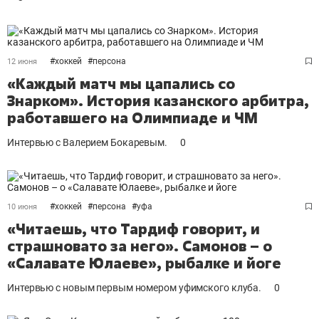
#
хоккей
#
персона
12 июня
«Каждый матч мы цапались со
Знарком». История казанского арбитра,
работавшего на Олимпиаде и ЧМ
Интервью с Валерием Бокаревым.
0
#
хоккей
#
персона
#
уфа
10 июня
«Читаешь, что Тардиф говорит, и
страшновато за него». Самонов – о
«Салавате Юлаеве», рыбалке и йоге
Интервью с новым первым номером уфимского клуба.
0