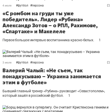
#
футбол
#
персона
4 июля
«С ромбом на груди ты уже
победитель». Лидер «Рубина»
Александр Зотов – о РПЛ, Рахимове,
«Спартаке» и Макелеле
Первое большое интервью воспитанника красно-белых.
1
#
футбол
#
персона
3 июля
Валерий Чалый: «Не съем, так
понадкусываю – Украина занимается
этим в футболе»
Бывший главный тренер «Рубина» руководит «Севастополем»,
который зашёл в российский футбол.
1