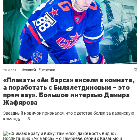
#
хоккей
#
персона
20 июля
«Плакаты «Ак Барса» висели в комнате,
а поработать с Билялетдиновым – это
прям вау». Большое интервью Дамира
Жафярова
Звездный новичок признался, что с детства болел за казанскую
команду.
3