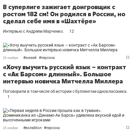
В суперлиге зажигает доигровщик с
ростом 182 см! Он родился в России, но
сделал себе имя в «Шахтёре»
Интервью с Андреем Марченко.
12
#
хоккей
#
персона
25 ноября
«Хочу выучить русский язык – контракт
с «Ак Барсом» длинный». Большое
интервью новичка Митчелла Миллера
Поговорили в том числе об истории с буллингом одноклассника.
1
#
волейбол
#
персона
25 ноября