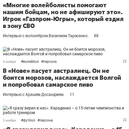
«Многие волейболисты помогают
нашим бойцам, но не афишируют это».
Игрок «Газпром-Югры», который ездил
в зону СВО
Интервью с волонтёром Василием Тарасенко.
88
#
волейбол
#
персона
4 ноября
В «Нове» пасует австралиец. Он не
боится морозов, наслаждается Волгой
и попробовал самарское пиво
Интервью с Арашем Досанджем.
11
#
футбол
#
персона
3 ноября