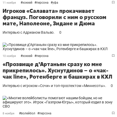
#
хоккей
#
персона
#
уфа
11 ноября
Игроков «Салавата» прокачивает
француз. Поговорили с ним о русском
мате, Наполеоне, Зидане и Дюма
Интервью с Адрианом Вальво.
0
#
хоккей
#
персона
10 ноября
«Прозвище д’Артаньян сразу ко мне
прикрепилось». Хуснутдинов – о «чак-
чак line», Ротенберге и башкирах в КХЛ
Интервью с игроком «Сочи» и топ-проспектом «Миннесоты».
0
#
волейбол
#
персона
8 ноября