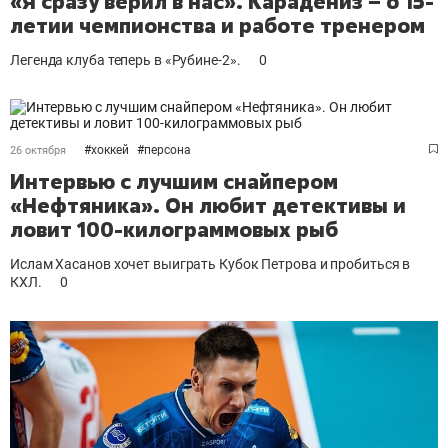
«Я сразу верил в нас». Карадениз – о 15-
летии чемпионства и работе тренером
Легенда клуба теперь в «Рубине-2».
0
#
хоккей
#
персона
26 октября
Интервью с лучшим снайпером
«Нефтяника». Он любит детективы и
ловит 100-килограммовых рыб
Ислам Хасанов хочет выиграть Кубок Петрова и пробиться в
КХЛ.
0