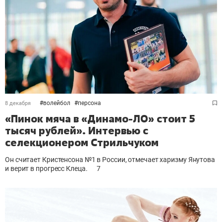
#
волейбол
#
персона
8 декабря
«Пинок мяча в «Динамо-ЛО» стоит 5
тысяч рублей». Интервью с
селекционером Стрильчуком
Он считает Кристенсона №1 в России, отмечает харизму Янутова
и верит в прогресс Клеца.
7