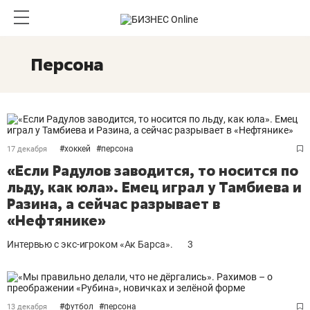
Персона
#
хоккей
#
персона
17 декабря
«Если Радулов заводится, то носится по
льду, как юла». Емец играл у Тамбиева и
Разина, а сейчас разрывает в
«Нефтянике»
Интервью с экс-игроком «Ак Барса».
3
#
футбол
#
персона
13 декабря