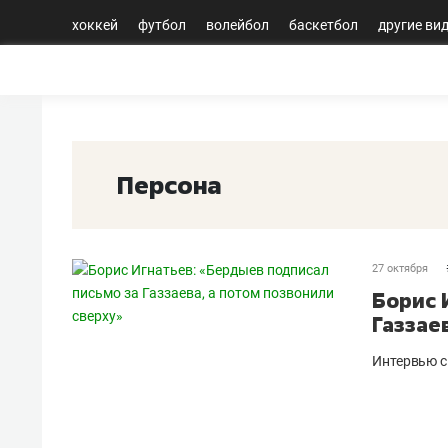
хоккей
футбол
волейбол
баскетбол
другие ви
Персона
27 октября
Борис 
Газзае
Интервью с