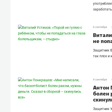
употребляе
заработать
6 сентября
Витали
не поп
Защитник
В
так плох и 
4 сентября
Антон 
болен 
скинул
Защитник У