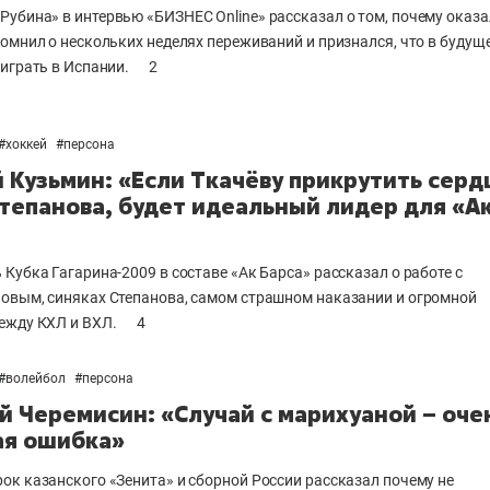
«Рубина»
в интервью «БИЗНЕС Online»
рассказал о том, почему оказа
помнил о нескольких неделях переживаний и признался, что в будущ
оиграть в Испании.
2
#
хоккей
#
персона
 Кузьмин: «Если Ткачёву прикрутить серд
тепанова, будет идеальный лидер для «А
 Кубка Гагарина-2009 в составе «Ак Барса» рассказал о работе с
овым, синяках Степанова, самом страшном наказании и огромной
ежду КХЛ и ВХЛ.
4
#
волейбол
#
персона
й Черемисин: «Случай с марихуаной – оче
я ошибка»
ок казанского «Зенита» и сборной России рассказал почему не