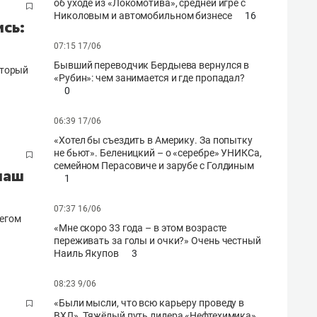
об уходе из «Локомотива», средней игре с
Николовым и автомобильном бизнесе
16
ись:
07:15 17/06
Бывший переводчик Бердыева вернулся в
оторый
«Рубин»: чем занимается и где пропадал?
0
06:39 17/06
«Хотел бы съездить в Америку. За попытку
не бьют». Беленицкий – о «серебре» УНИКСа,
семейном Перасовиче и зарубе с Голдиным
наш
1
07:37 16/06
легом
«Мне скоро 33 года – в этом возрасте
переживать за голы и очки?» Очень честный
Наиль Якупов
3
08:23 9/06
«Были мысли, что всю карьеру проведу в
ВХЛ». Тяжёлый путь лидера «Нефтехимика»