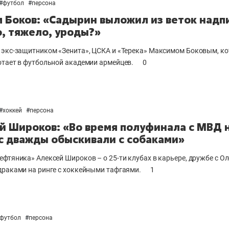
#
футбол
#
персона
 Боков: «Садырин выложил из веток надп
о, тяжело, уроды?»
 экс-защитником «Зенита», ЦСКА и «Терека» Максимом Боковым, к
отает в футбольной академии армейцев.
0
#
хоккей
#
персона
й Широков: «Во время полуфинала с МВД 
с дважды обыскивали с собаками»
ефтяника» Алексей Широков – о 25-ти клубах в карьере, дружбе с О
драками на ринге с хоккейными тафгаями.
1
футбол
#
персона