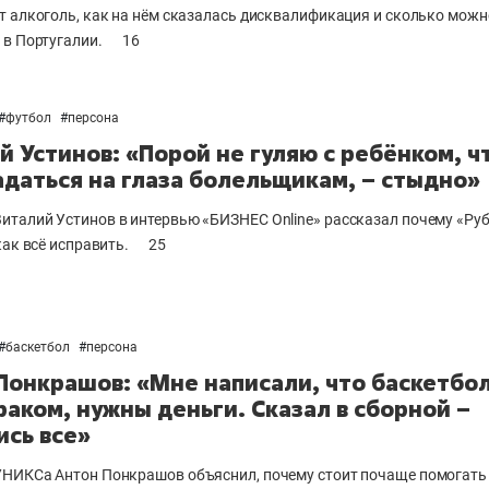
т алкоголь, как на нём сказалась дисквалификация и сколько можн
 в Португалии.
16
#
футбол
#
персона
й Устинов: «Порой не гуляю с ребёнком, 
адаться на глаза болельщикам, – стыдно»
италий Устинов в интервью
«БИЗНЕС Online» рассказал почему «Ру
как всё исправить.
25
#
баскетбол
#
персона
Понкрашов: «Мне написали, что баскетбо
раком, нужны деньги. Сказал в сборной –
ись все»
НИКСа Антон Понкрашов объяснил, почему стоит почаще помогат