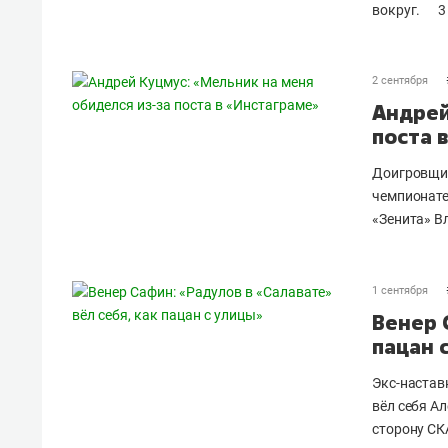
вокруг.
3
2 сентября
Андрей
поста 
Доигровщик
чемпионате
«Зенита» В
1 сентября
Венер 
пацан 
Экс-настав
вёл себя А
сторону СК