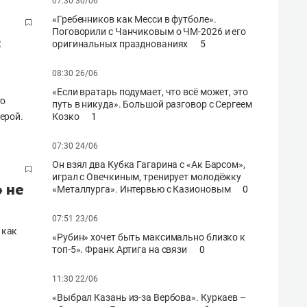
07:30 30/06
«Гребенников как Месси в футболе».
Поговорили с Чанчиковым о ЧМ-2026 и его
с
оригинальных празднованиях
5
08:30 26/06
«Если вратарь подумает, что всё может, это
го
путь в никуда». Большой разговор с Сергеем
ерой.
Козко
1
07:30 24/06
Он взял два Кубка Гагарина с «Ак Барсом»,
играл с Овечкиным, тренирует молодёжку
» не
«Металлурга». Интервью с Казионовым
0
07:51 23/06
 как
«Рубин» хочет быть максимально близко к
топ-5». Франк Артига на связи
0
11:30 22/06
«Выбрал Казань из-за Вербова». Куркаев –