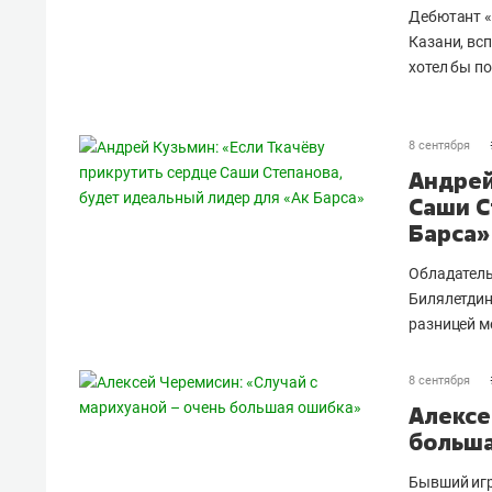
Дебютант 
Казани, вс
хотел бы п
8 сентября
Андрей
Саши С
Барса»
Обладатель
Билялетдин
разницей м
8 сентября
Алексе
больша
Бывший игр