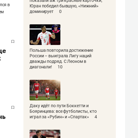
показали аж три красные карточки,
лся в
Юран победил бывшую, «Нижний»
доминирует
0
ем
це
Польша повторила достижение
России – выиграла Лигу наций
к
дважды подряд. С Леоном в
диагонали!
10
Даку идёт по пути Боккетти и
Бояринцева: все футболисты, кто
нь
играл за «Рубин» и «Спартак»
4