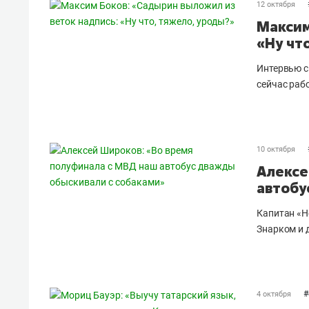
12 октября
Максим
«Ну чт
Интервью с
сейчас раб
10 октября
Алексе
автобу
Капитан «Н
Знарком и 
#
4 октября