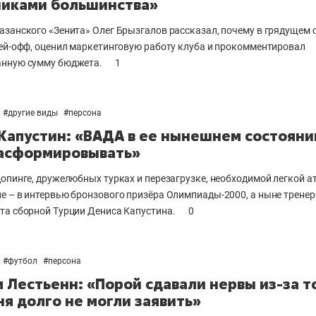
иками большинства»
азанского «Зенита» Олег Брызгалов рассказал, почему в грядущем 
лей-офф, оценил маркетинговую работу клуба и прокомментировал
анную сумму бюджета.
1
#
другие виды
#
персона
Капустин: «ВАДА в ее нынешнем состояни
асформировывать»
допинге, дружелюбных турках и перезагрузке, необходимой легкой а
не
– в интервью бронзового призёра Олимпиады-2000, а ныне тренер
та сборной Турции Дениса Капустина.
0
#
футбол
#
персона
 Лестьенн: «Порой сдавали нервы из-за т
ня долго не могли заявить»