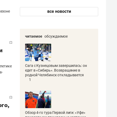
все новости
сезоне
читаемое
обсуждаемое
и
Сага с Кузнецовым завершилась: он
тлетике
едет в «Сибирь». Возвращение в
а-
родной Челябинск откладывается
1
ого,
Обзор 4-го тура Первой лиги: «Уфе»