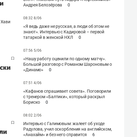
ли
Андрея Белозёрова
0
08:32 8/06
 Хави
«Я ведь даже не русская, а люди об этом не
знают». Интервью с Кадировой – первой
татаркой в женской НХЛ
0
07:56 5/06
«Нашу работу оценили по одному матчу».
Большой разговор c Романом Шароновым о
оски
«Динамо»
0
07:51 4/06
«Кафанов спрашивает совета». Поговорили
с тренером «Балтики», который раскрыл
Бориско
0
08:02 2/06
Интервью с Галимовым: жалеет об уходе
Радулова, учил оскорбления на английском,
ли
«Анахайм» и без него справится
6