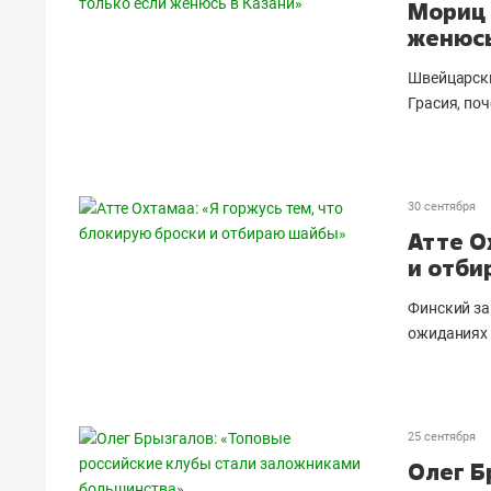
Мориц 
женюсь
Швейцарски
Грасия, по
30 сентября
Атте О
и отби
Финский за
ожиданиях 
25 сентября
Олег Б