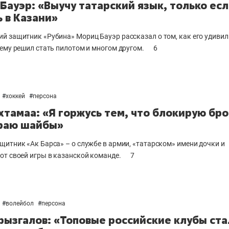
Бауэр: «Выучу татарский язык, только ес
 в Казани»
й защитник «Рубина» Мориц Бауэр рассказал о том, как его удивил
чему решил стать пилотом и многом другом.
6
#
хоккей
#
персона
хтамаа: «Я горжусь тем, что блокирую бр
раю шайбы»
щитник «Ак Барса» – о службе в армии, «татарском» имени дочки и
от своей игры в казанской команде.
7
#
волейбол
#
персона
рызгалов: «Топовые российские клубы ста