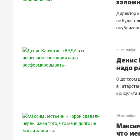
заложн
Директор к
не будет п
опубликов
21 сентября
Денис 
надо р
О детском 
в Татарста
консультан
19 сентября
Максим
что ме