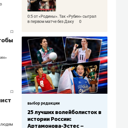
о
0:5 от «Родины». Так «Рубин» сыграл
в первом матче без Даку
0
чтобы
бин»
лист
выбор редакции
Бюджеты клубов КХЛ: СКА
– главный мажор, «Ак
ь людям
Барс» – второй, «Салават