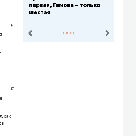
Юлаев» – середняк
а
пред.
след.
м
к
л, как
 в