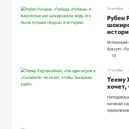
24 октября
Рубен 
шокиро
истори
Испанский 
буксует «Р
10
17 октября
Теему 
хочет,
Нападающий
начинал ка
нереализов