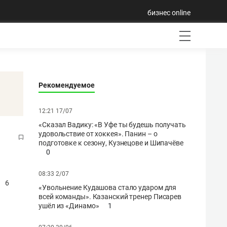
бизнес online
Рекомендуемое
12:21 17/07
«Сказал Вадику: «В Уфе ты будешь получать
удовольствие от хоккея». Панин – о
подготовке к сезону, Кузнецове и Шипачёве
0
08:33 2/07
6
«Увольнение Кудашова стало ударом для
всей команды». Казанский тренер Писарев
ушёл из «Динамо»
1