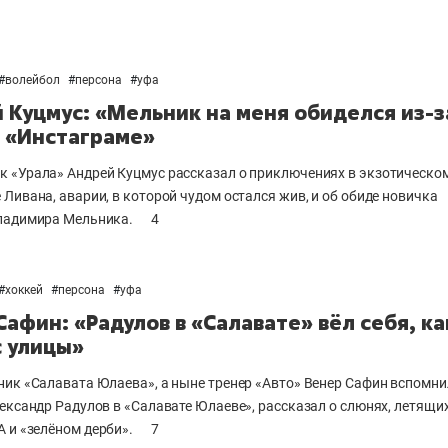
#
волейбол
#
персона
#
уфа
 Куцмус: «Мельник на меня обиделся из-з
в «Инстаграме»
 «Урала» Андрей Куцмус рассказал о приключениях в экзотическо
 Ливана, аварии, в которой чудом остался жив, и об обиде новичка
ладимира Мельника.
4
#
хоккей
#
персона
#
уфа
Сафин: «Радулов в «Салавате» вёл себя, ка
с улицы»
ник «Салавата Юлаева», а ныне тренер «Авто» Венер Сафин
вспомни
лександр Радулов в «Салавате Юлаеве», рассказал о слюнях, летящих
А и
«зелёном дерби».
7