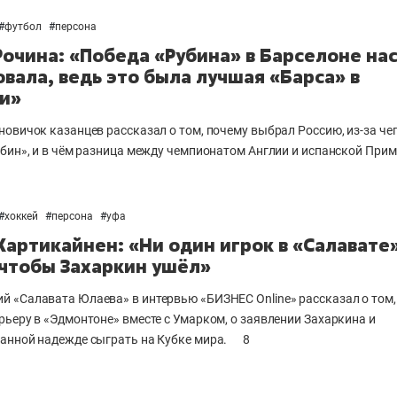
#
футбол
#
персона
Рочина: «Победа «Рубина» в Барселоне на
вала, ведь это была лучшая «Барса» в
и»
новичок казанцев рассказал о том, почему выбрал Россию, из-за че
убин», и в чём разница между чемпионатом Англии и испанской Прим
#
хоккей
#
персона
#
уфа
Хартикайнен: «Ни один игрок в «Салавате
 чтобы Захаркин ушёл»
 «Салавата Юлаева» в интервью «БИЗНЕС Online» рассказал о том,
рьеру в «Эдмонтоне» вместе с Умарком, о заявлении Захаркина и
анной надежде сыграть на Кубке мира.
8