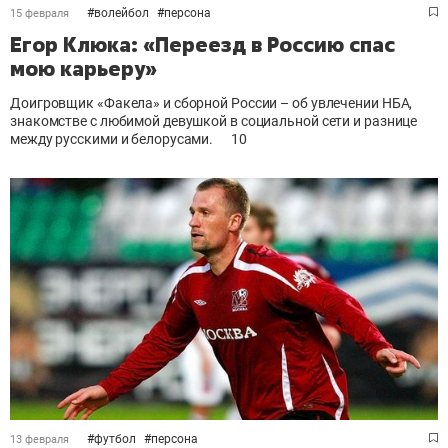
#
волейбол
#
персона
15 февраля
Егор Клюка: «Переезд в Россию спас
мою карьеру»
Доигровщик «Факела» и сборной России – об увлечении НБА,
знакомстве с любимой девушкой в социальной сети и разнице
между русскими и белорусами.
10
#
футбол
#
персона
13 февраля