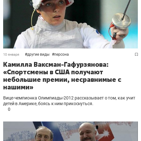
#
другие виды
#
персона
10 января
Камилла Ваксман-Гафурзянова:
«Спортсмены в США получают
небольшие премии, несравнимые с
нашими»
Вице-чемпионка Олимпиады-2012 рассказывает о том, как учит
детей в Америке, боясь к ним прикоснуться.
0