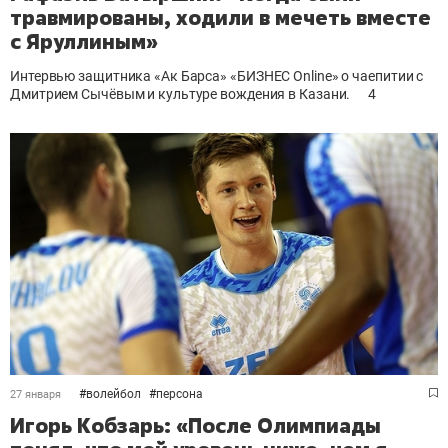
травмированы, ходили в мечеть вместе
с Яруллиным»
Интервью защитника «Ак Барса»
«БИЗНЕС Online» о чаепитии с
Дмитрием Сычёвым и культуре вождения в Казани.
4
#
волейбол
#
персона
27 января
Игорь Кобзарь: «После Олимпиады