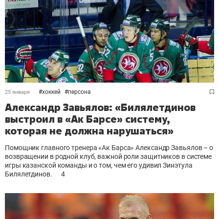
#
хоккей
#
персона
25 января
Александр Завьялов: «Билялетдинов
выстроил в «Ак Барсе» систему,
которая не должна нарушаться»
Помощник главного тренера «Ак Барса» Александр Завьялов – о
возвращении в родной клуб, важной роли защитников в системе
игры казанской команды и о том, чем его удивил Зинэтула
Билялетдинов.
4