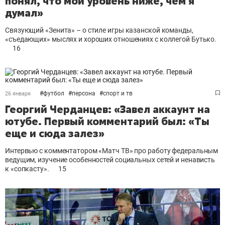
понял, что мой уровень ниже, чем я
думал»
Связующий «Зенита» – о стиле игры казанской команды,
«съедающих» мыслях и хороших отношениях с коллегой Бутько.
16
#
футбол
#
персона
#
спорт и тв
26 января
Георгий Черданцев: «Завел аккаунт на
ютубе. Первый комментарий был: «Ты
еще и сюда залез»
Интервью с комментатором «Матч ТВ» про работу федеральным
ведущим, изучение особенностей социальных сетей и ненависть
к «сопкасту».
15