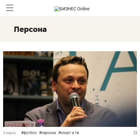
Персона
#
футбол
#
персона
#
спорт и тв
3 марта