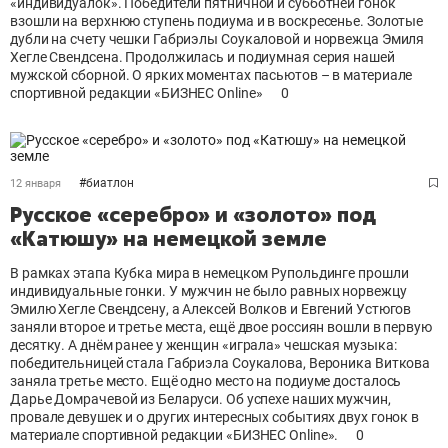
«индивидуалок». Победители пятничной и субботней гонок
взошли на верхнюю ступень подиума и в воскресенье. Золотые
дубли на счету чешки Габриэлы Соукаловой и норвежца Эмиля
Хегле Свендсена. Продолжилась и подиумная серия нашей
мужской сборной. О ярких моментах пасьютов – в материале
спортивной редакции «БИЗНЕС Online»
0
#
биатлон
12 января
Русское «серебро» и «золото» под
«Катюшу» на немецкой земле
В рамках этапа Кубка мира в немецком Рупольдинге прошли
индивидуальные гонки. У мужчин не было равных норвежцу
Эмилю Хегле Свендсену, а Алексей Волков и Евгений Устюгов
заняли второе и третье места, ещё двое россиян вошли в первую
десятку. А днём ранее у женщин «играла» чешская музыка:
победительницей стала Габриэла Соукалова, Вероника Виткова
заняла третье место. Ещё одно место на подиуме досталось
Дарье Домрачевой из Беларуси. Об успехе наших мужчин,
провале девушек и о других интересных событиях двух гонок в
материале спортивной редакции «БИЗНЕС Online».
0