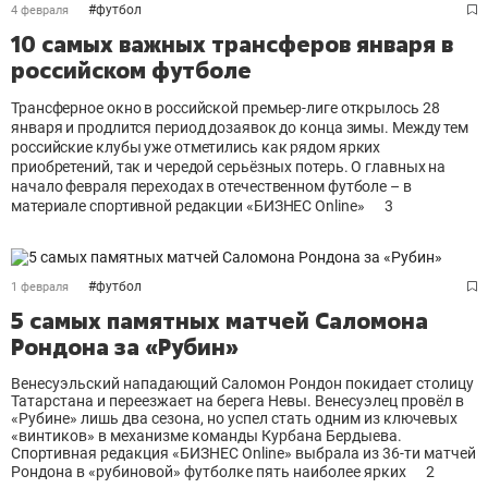
#
футбол
4 февраля
10 самых важных трансферов января в
российском футболе
Трансферное окно в российской премьер-лиге открылось 28
января и продлится период дозаявок до конца зимы. Между тем
российские клубы уже отметились как рядом ярких
приобретений, так и чередой серьёзных потерь. О главных на
начало февраля переходах в отечественном футболе – в
материале спортивной редакции «БИЗНЕС Online»
3
#
футбол
1 февраля
5 самых памятных матчей Саломона
Рондона за «Рубин»
Венесуэльский нападающий Саломон Рондон покидает столицу
Татарстана и переезжает на берега Невы. Венесуэлец провёл в
«Рубине» лишь два сезона, но успел стать одним из ключевых
«винтиков» в механизме команды Курбана Бердыева.
Спортивная редакция «БИЗНЕС Online» выбрала из 36-ти матчей
Рондона в «рубиновой» футболке пять наиболее ярких
2