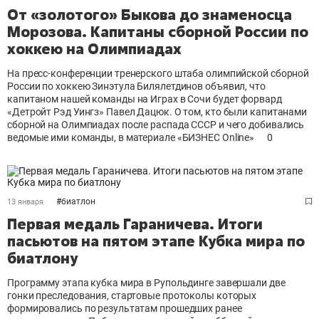
От «золотого» Быкова до знаменосца
Морозова. Капитаны сборной России по
хоккею на Олимпиадах
На пресс-конференции тренерского штаба олимпийской сборной
России по хоккею Зинэтула Билялетдинов объявил, что
капитаном нашей команды на Играх в Сочи будет форвард
«Детройт Рэд Уингз» Павел Дацюк. О том, кто были капитанами
сборной на Олимпиадах после распада СССР и чего добивались
ведомые ими команды, в материале «БИЗНЕС Online»
0
#
биатлон
13 января
Первая медаль Гараничева. Итоги
пасьютов на пятом этапе Кубка мира по
биатлону
Программу этапа кубка мира в Рупольдинге завершали две
гонки преследования, стартовые протоколы которых
формировались по результатам прошедших ранее