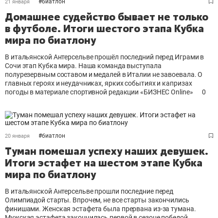
#
биатлон
21 января
Домашнее судейство бывает не только
в футболе. Итоги шестого этапа Кубка
мира по биатлону
В итальянской Антерсельве прошёл последний перед Играми в
Сочи этап Кубка мира. Наша команда выступала
полурезервным составом и медалей в Италии не завоевала. О
главных героях и неудачниках, ярких событиях и капризах
погоды в материале спортивной редакции «БИЗНЕС Online»
0
#
биатлон
20 января
Туман помешал успеху наших девушек.
Итоги эстафет на шестом этапе Кубка
мира по биатлону
В итальянской Антерсельве прошли последние перед
Олимпиадой старты. Впрочем, не все старты закончились
финишами. Женская эстафета была прервана из-за тумана.
Мужская эстафета закончилась первой в сезоне победой