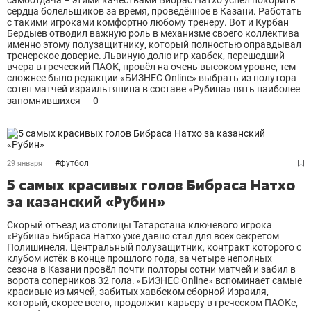
самоотдача – этими качествами Бибрас Натхо успел покорить
сердца болельщиков за время, проведённое в Казани. Работать
с такими игроками комфортно любому тренеру. Вот и Курбан
Бердыев отводил важную роль в механизме своего коллектива
именно этому полузащитнику, который полностью оправдывал
тренерское доверие. Львиную долю игр хавбек, перешедший
вчера в греческий ПАОК, провёл на очень высоком уровне, тем
сложнее было редакции «БИЗНЕС Online» выбрать из полутора
сотен матчей израильтянина в составе «Рубина» пять наиболее
запомнившихся
0
#
футбол
29 января
5 самых красивых голов Бибраса Натхо
за казанский «Рубин»
Скорый отъезд из столицы Татарстана ключевого игрока
«Рубина» Бибраса Натхо уже давно стал для всех секретом
Полишинеля. Центральный полузащитник, контракт которого с
клубом истёк в конце прошлого года, за четыре неполных
сезона в Казани провёл почти полторы сотни матчей и забил в
ворота соперников 32 гола. «БИЗНЕС Online» вспоминает самые
красивые из мячей, забитых хавбеком сборной Израиля,
который, скорее всего, продолжит карьеру в греческом ПАОКе,