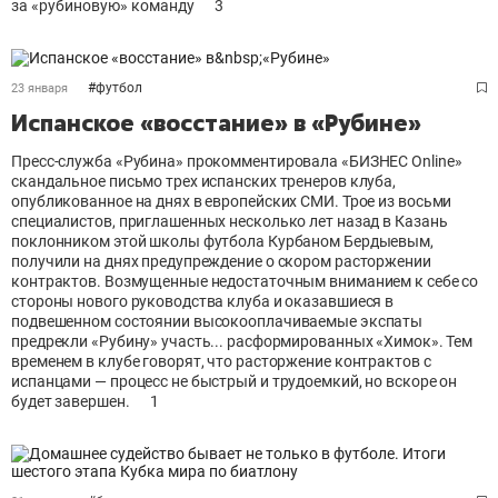
за «рубиновую» команду
3
#
футбол
23 января
Испанское «восстание» в «Рубине»
Пресс-служба «Рубина» прокомментировала «БИЗНЕС Online»
скандальное письмо трех испанских тренеров клуба,
опубликованное на днях в европейских СМИ. Трое из восьми
специалистов, приглашенных несколько лет назад в Казань
поклонником этой школы футбола Курбаном Бердыевым,
получили на днях предупреждение о скором расторжении
контрактов. Возмущенные недостаточным вниманием к себе со
стороны нового руководства клуба и оказавшиеся в
подвешенном состоянии высокооплачиваемые экспаты
предрекли «Рубину» участь... расформированных «Химок». Тем
временем в клубе говорят, что расторжение контрактов с
испанцами — процесс не быстрый и трудоемкий, но вскоре он
будет завершен.
1