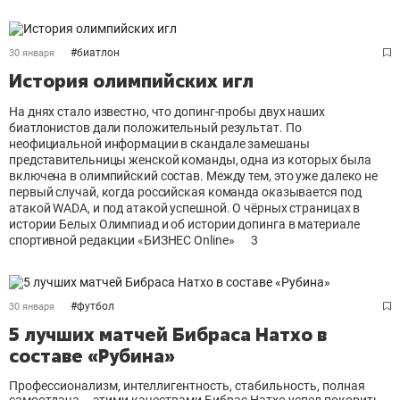
#
биатлон
30 января
История олимпийских игл
На днях стало известно, что допинг-пробы двух наших
биатлонистов дали положительный результат. По
неофициальной информации в скандале замешаны
представительницы женской команды, одна из которых была
включена в олимпийский состав. Между тем, это уже далеко не
первый случай, когда российская команда оказывается под
атакой WADA, и под атакой успешной. О чёрных страницах в
истории Белых Олимпиад и об истории допинга в материале
спортивной редакции «БИЗНЕС Online»
3
#
футбол
30 января
5 лучших матчей Бибраса Натхо в
составе «Рубина»
Профессионализм, интеллигентность, стабильность, полная