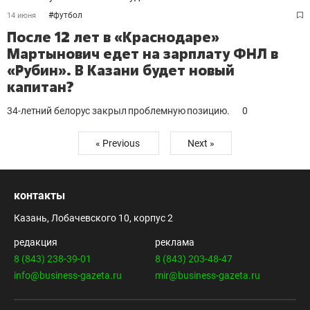
#
футбол
14 июня
После 12 лет в «Краснодаре»
Мартынович едет на зарплату ФНЛ в
«Рубин». В Казани будет новый
капитан?
34-летний белорус закрыл проблемную позицию.
0
« Previous
Next »
контакты
Казань, Лобачевского 10, корпус 2
редакция
реклама
8 (843) 238-39-01
8 (843) 203-48-47
info@business-gazeta.ru
mir@business-gazeta.ru