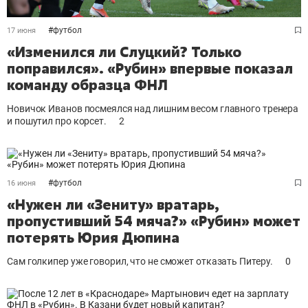
#
футбол
17 июня
«Изменился ли Слуцкий? Только
поправился». «Рубин» впервые показал
команду образца ФНЛ
Новичок Иванов посмеялся над лишним весом главного тренера
и пошутил про корсет.
2
#
футбол
16 июня
«Нужен ли «Зениту» вратарь,
пропустивший 54 мяча?» «Рубин» может
потерять Юрия Дюпина
Сам голкипер уже говорил, что не сможет отказать Питеру.
0