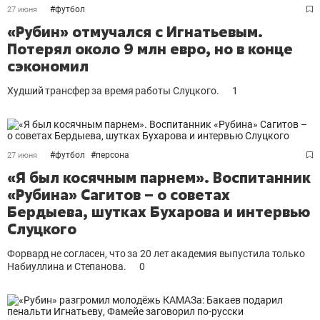
#
футбол
27 июня
«Рубин» отмучался с Игнатьевым.
Потерял около 9 млн евро, но в конце
сэкономил
Худший трансфер за время работы Слуцкого.
1
#
футбол
#
персона
27 июня
«Я был косячным парнем». Воспитанник
«Рубина» Сагитов – о советах
Бердыева, шутках Бухарова и интервью
Слуцкого
Форвард не согласен, что за 20 лет академия выпустила только
Набиуллина и Степанова.
0