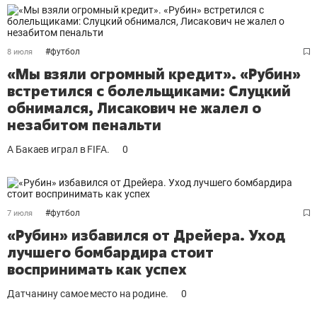
#
футбол
8 июля
«Мы взяли огромный кредит». «Рубин»
встретился с болельщиками: Слуцкий
обнимался, Лисакович не жалел о
незабитом пенальти
А Бакаев играл в FIFA.
0
#
футбол
7 июля
«Рубин» избавился от Дрейера. Уход
лучшего бомбардира стоит
воспринимать как успех
Датчанину самое место на родине.
0