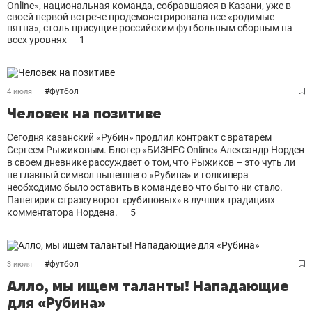
Online», национальная команда, собравшаяся в Казани, уже в
своей первой встрече продемонстрировала все «родимые
пятна», столь присущие российским футбольным сборным на
всех уровнях
1
#
футбол
4 июля
Человек на позитиве
Сегодня казанский «Рубин» продлил контракт с вратарем
Сергеем Рыжиковым. Блогер «БИЗНЕС Online» Александр Норден
в своем дневнике рассуждает о том, что Рыжиков – это чуть ли
не главный символ нынешнего «Рубина» и голкипера
необходимо было оставить в команде во что бы то ни стало.
Панегирик стражу ворот «рубиновых» в лучших традициях
комментатора Нордена.
5
#
футбол
3 июля
Алло, мы ищем таланты! Нападающие
для «Рубина»