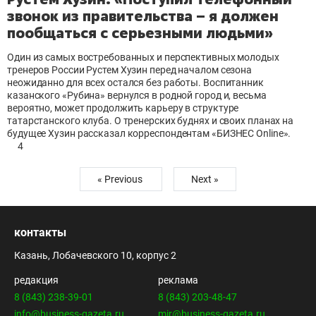
звонок из правительства – я должен
пообщаться с серьезными людьми»
Один из самых востребованных и перспективных молодых
тренеров России Рустем Хузин перед началом сезона
неожиданно для всех остался без работы. Воспитанник
казанского «Рубина» вернулся в родной город и, весьма
вероятно, может продолжить карьеру в структуре
татарстанского клуба. О тренерских буднях и своих планах на
будущее Хузин рассказал корреспондентам «БИЗНЕС Online».
4
« Previous
Next »
контакты
Казань, Лобачевского 10, корпус 2
редакция
реклама
8 (843) 238-39-01
8 (843) 203-48-47
info@business-gazeta.ru
mir@business-gazeta.ru