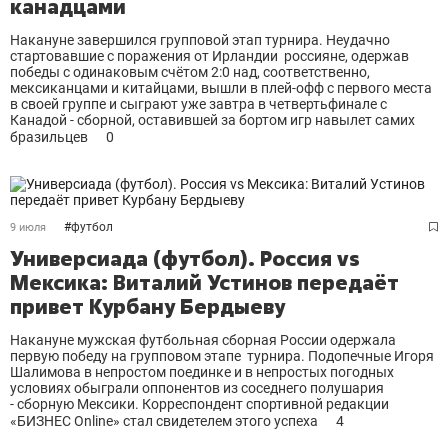
канадцами
Накануне завершился групповой этап турнира. Неудачно
стартовавшие с поражения от Ирландии россияне, одержав
победы с одинаковым счётом 2:0 над, соответственно,
мексиканцами и китайцами, вышли в плей-офф с первого места
в своей группе и сыграют уже завтра в четвертьфинале с
Канадой - сборной, оставившей за бортом игр навылет самих
бразильцев
0
#
футбол
9 июля
Универсиада (футбол). Россия vs
Мексика: Виталий Устинов передаёт
привет Курбану Бердыеву
Накануне мужская футбольная сборная России одержала
первую победу на групповом этапе турнира. Подопечные Игоря
Шалимова в непростом поединке и в непростых погодных
условиях обыграли оппонентов из соседнего полушария
- сборную Мексики. Корреспондент спортивной редакции
«БИЗНЕС Online» стал свидетелем этого успеха
4