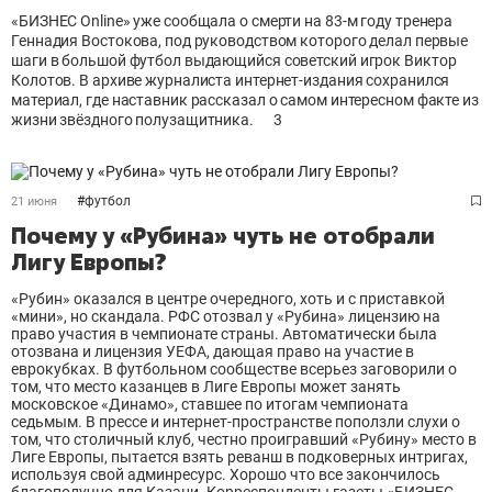
«БИЗНЕС Online» уже сообщала о смерти на 83-м году тренера
Геннадия Востокова, под руководством которого делал первые
шаги в большой футбол выдающийся советский игрок Виктор
Колотов. В архиве журналиста интернет-издания сохранился
материал, где наставник рассказал о самом интересном факте из
жизни звёздного полузащитника.
3
#
футбол
21 июня
Почему у «Рубина» чуть не отобрали
Лигу Европы?
«Рубин» оказался в центре очередного, хоть и с приставкой
«мини», но скандала. РФС отозвал у «Рубина» лицензию на
право участия в чемпионате страны. Автоматически была
отозвана и лицензия УЕФА, дающая право на участие в
еврокубках. В футбольном сообществе всерьез заговорили о
том, что место казанцев в Лиге Европы может занять
московское «Динамо», ставшее по итогам чемпионата
седьмым. В прессе и интернет-пространстве поползли слухи о
том, что столичный клуб, честно проигравший «Рубину» место в
Лиге Европы, пытается взять реванш в подковерных интригах,
используя свой админресурс. Хорошо что все закончилось