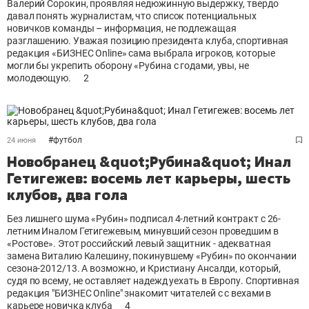
Валерий Сорокин, проявляя недюжинную выдержку, твердо
давал понять журналистам, что список потенциальных
новичков команды – информация, не подлежащая
разглашению. Уважая позицию президента клуба, спортивная
редакция «БИЗНЕС Online» сама выбрала игроков, которые
могли бы укрепить оборону «Рубина с годами, увы, не
молодеющую.
2
#
футбол
24 июня
Новобранец &quot;Рубина&quot; Инал
Гетигежев: восемь лет карьеры, шесть
клубов, два гола
Без лишнего шума «Рубин» подписал 4-летний контракт с 26-
летним Иналом Гетигежевым, минувший сезон проведшим в
«Ростове». Этот российский левый защитник - адекватная
замена Виталию Калешину, покинувшему «Рубин» по окончании
сезона-2012/13. А возможно, и Кристиану Ансалди, который,
судя по всему, не оставляет надежд уехать в Европу. Спортивная
редакция "БИЗНЕС Online" знакомит читателей с с вехами в
карьере новичка клуба
4