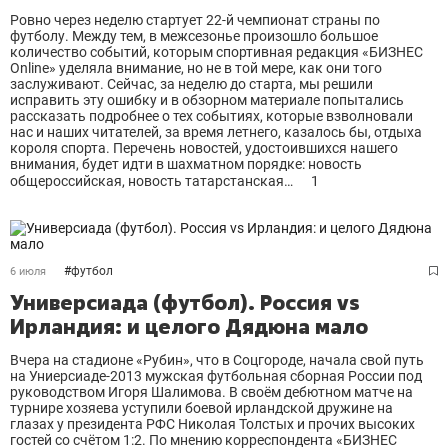
Ровно через неделю стартует 22-й чемпионат страны по
футболу. Между тем, в межсезонье произошло большое
количество событий, которым спортивная редакция «БИЗНЕС
Online» уделяла внимание, но не в той мере, как они того
заслуживают. Сейчас, за неделю до старта, мы решили
исправить эту ошибку и в обзорном материале попытались
рассказать подробнее о тех событиях, которые взволновали
нас и наших читателей, за время летнего, казалось бы, отдыха
короля спорта. Перечень новостей, удостоившихся нашего
внимания, будет идти в шахматном порядке: новость
общероссийская, новость татарстанская…
1
#
футбол
6 июля
Универсиада (футбол). Россия vs
Ирландия: и целого Дядюна мало
Вчера на стадионе «Рубин», что в Соцгороде, начала свой путь
на Униерсиаде-2013 мужская футбольная сборная России под
руководством Игоря Шалимова. В своём дебютном матче на
турнире хозяева уступили боевой ирландской дружине на
глазах у президента РФС Николая Толстых и прочих высоких
гостей со счётом 1:2. По мнению корреспондента «БИЗНЕС