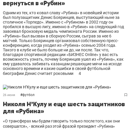
вернуться в «Рубин»
Одним из тех, кто ковал славу «Рубина» в новейшей истории
был полузащитник Денис Бояринцев, выступающий ныне за
столичное «Торпедо». Именно с «Рубином» в 2002 году он
пробился в высшую лигу, именно в «Рубине» на следующий год
завоевал бронзовую медаль чемпионата России. Именно из
«Рубина» был вызван в сборную России, сыграв за нее 6
матчей. Только Бояринцев организовал собственную пресс-
конференцию, когда уходил из «Рубина» осенью 2004 года.
Такого в клубе не было больше ни до, ни после. Так что,
благодаря спортивной редакции «БИЗНЕС Оnline» у вас есть
возможность узнать, почему Бояринцев ушел из «Рубина», как
ему удавалось забивать казанцам решающие мячи на исходе
основного времени и какие ошибки в своей футбольной
биографии Денис считает роковыми
4
#
футбол
26 июня
Николя Н’Кулу и еще шесть защитников
для «Рубина»
«О трансферах мы будем говорить только после того, как они
совершатся», - всякий раз этой фразой президент «Рубина»