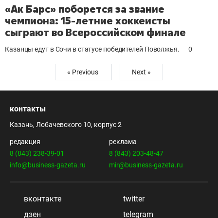
«Ак Барс» поборется за звание
чемпиона: 15-летние хоккеисты
сыграют во Всероссийском финале
Казанцы едут в Сочи в статусе победителей Поволжья.
0
« Previous
Next »
контакты
Казань, Лобачевского 10, корпус 2
редакция
реклама
8 (843) 238-39-01
8 (843) 203-48-47
info@business-gazeta.ru
mir@business-gazeta.ru
вконтакте
twitter
дзен
telegram