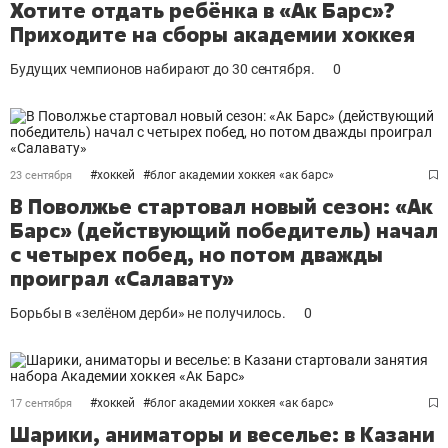
Хотите отдать ребёнка в «Ак Барс»?
Приходите на сборы академии хоккея
Будущих чемпионов набирают до 30 сентября.
0
#
хоккей
#
блог академии хоккея «ак барс»
23 сентября
В Поволжье стартовал новый сезон: «Ак
Барс» (действующий победитель) начал
с четырех побед, но потом дважды
проиграл «Салавату»
Борьбы в «зелёном дерби» не получилось.
0
#
хоккей
#
блог академии хоккея «ак барс»
17 сентября
Шарики, аниматоры и веселье: в Казани