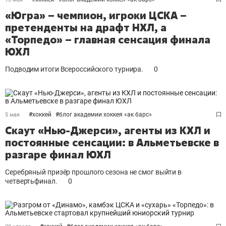
«Югра» – чемпион, игроки ЦСКА –
претенденты на драфт НХЛ, а
«Торпедо» – главная сенсация финала
ЮХЛ
Подводим итоги Всероссийского турнира.
0
#
хоккей
#
блог академии хоккея «ак барс»
5 мая
Скаут «Нью-Джерси», агенты из КХЛ и
постоянные сенсации: в Альметьевске в
разгаре финал ЮХЛ
Серебряный призёр прошлого сезона не смог выйти в
четвертьфинал.
0