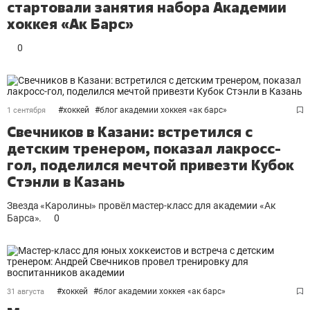
стартовали занятия набора Академии
хоккея «Ак Барс»
0
#
хоккей
#
блог академии хоккея «ак барс»
1 сентября
Свечников в Казани: встретился с
детским тренером, показал лакросс-
гол, поделился мечтой привезти Кубок
Стэнли в Казань
Звезда «Каролины» провёл мастер-класс для академии «Ак
Барса».
0
#
хоккей
#
блог академии хоккея «ак барс»
31 августа