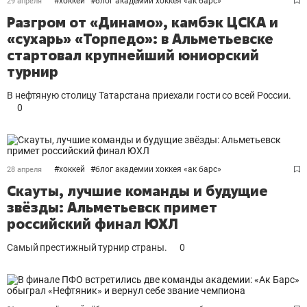
#
хоккей
#
блог академии хоккея «ак барс»
29 апреля
Разгром от «Динамо», камбэк ЦСКА и
«сухарь» «Торпедо»: в Альметьевске
стартовал крупнейший юниорский
турнир
В нефтяную столицу Татарстана приехали гости со всей России.
0
#
хоккей
#
блог академии хоккея «ак барс»
28 апреля
Скауты, лучшие команды и будущие
звёзды: Альметьевск примет
российский финал ЮХЛ
Самый престижный турнир страны.
0