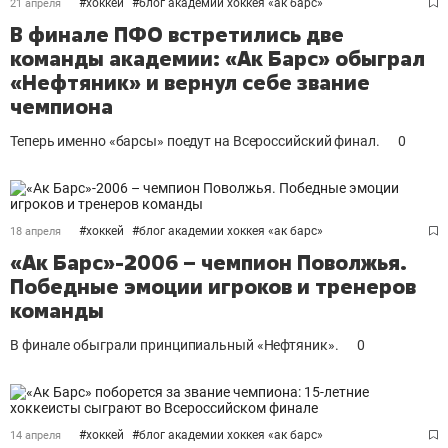
#
хоккей
#
блог академии хоккея «ак барс»
21 апреля
В финале ПФО встретились две
команды академии: «Ак Барс» обыграл
«Нефтяник» и вернул себе звание
чемпиона
Теперь именно «барсы» поедут на Всероссийский финал.
0
#
хоккей
#
блог академии хоккея «ак барс»
18 апреля
«Ак Барс»-2006 – чемпион Поволжья.
Победные эмоции игроков и тренеров
команды
В финале обыграли принципиальный «Нефтяник».
0
#
хоккей
#
блог академии хоккея «ак барс»
14 апреля