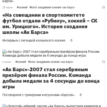
#
хоккей
#
блог академии хоккея «ак барс»
29 июня
«На совещании в спорткомитете
футбол отдали «Рубину», хоккей – СК
им. Урицкого». История создания
школы «Ак Барса»
Интервью с легендой казанского хоккея.
0
#
хоккей
#
блог академии хоккея «ак барс»
6 июня
«Ак Барс»-2007 стал серебряным
призёром финала России. Команда
добыла медали за 4 секунды до конца
игры
Поговорили с тренерами и игроками «барсов».
0