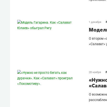
1 декабря
Модель
О втором «с
«Салават» 
#
28 ноября
«Нужно
«Салав
О возможны
расслаблен