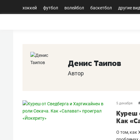
хоккей
футбол
волейбол
баскетбол
другие ви
Денис Таипов
Автор
5 декабря
Куреш 
Как «С
О том, как 
проблемах 