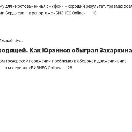
му для «Ростова» ничья с «Уфой» – хороший результат, травмах хоз
ии Бердыева – в репортаже «БИЗНЕС Online».
10
#
хоккей
#
уфа
ходящей. Как Юрзинов обыграл Захаркина
ом тренерском поражении, проблемах в обороне и движении вниз
 – в материале «БИЗНЕС Online».
28