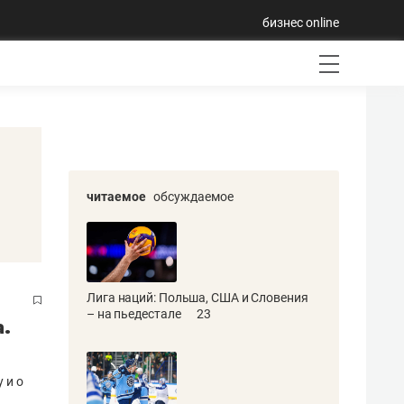
бизнес online
читаемое
обсуждаемое
Лига наций: Польша, США и Словения
– на пьедестале
23
а.
 и о