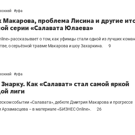
25 лучших волейболи
истории России:
хоккей
#
уфа
Артамонова-Эстес –
 Макарова, проблема Лисина и другие ит
первая, Гамова – то
ой серии «Салавата Юлаева»
шестая
line» рассказывает о том, как уфимцы стали одной из лучших кома
тве, о серьёзной травме Макарова и шоу Захаркина.
9
хоккей
#
уфа
 Знарку. Как «Салават» стал самой яркой
ой лиги
еском событии «Салавата», дебюте Дмитрия Макарова и прогрессе
и Арзамасцева – в материале «БИЗНЕС Online».
26