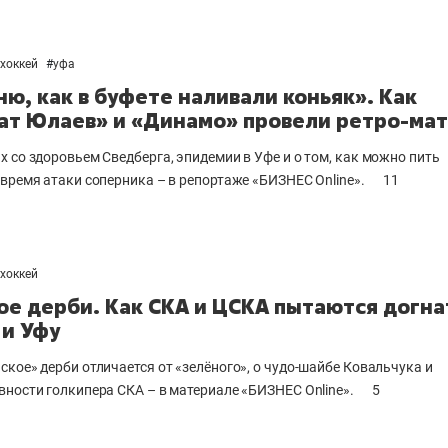
хоккей
#
уфа
ню, как в буфете наливали коньяк». Как
ат Юлаев» и «Динамо» провели ретро-ма
х со здоровьем Сведберга, эпидемии в Уфе и о том, как можно пить
 время атаки соперника – в репортаже «БИЗНЕС Online».
11
хоккей
е дерби. Как СКА и ЦСКА пытаются догна
 и Уфу
ское» дерби отличается от «зелёного», о чудо-шайбе Ковальчука и
вности голкипера СКА – в материале «БИЗНЕС Online
».
5
выбор редакции