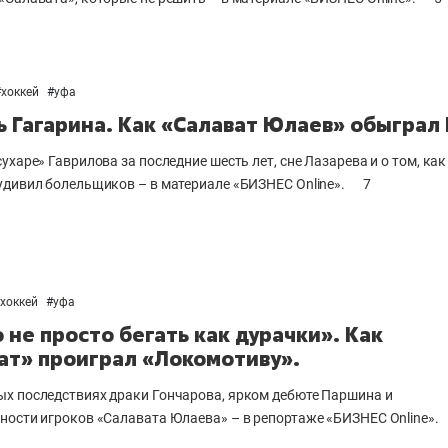
#
хоккей
#
уфа
 Гагарина. Как «Салават Юлаев» обыграл 
ухаре» Гаврилова за последние шесть лет, сне Лазарева и о том, как
удивил болельщиков – в материале «БИЗНЕС Online».
7
хоккей
#
уфа
 не просто бегать как дурачки». Как
ат» проиграл «Локомотиву».
х последствиях драки Гончарова, ярком дебюте Паршина и
ности игроков «Салавата Юлаева» – в репортаже «БИЗНЕС Online».