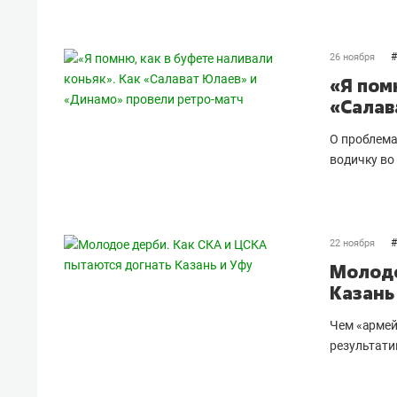
#
26 ноября
«Я пом
«Салав
О проблема
водичку во
#
22 ноября
Молодо
Казань
Чем «армей
результати