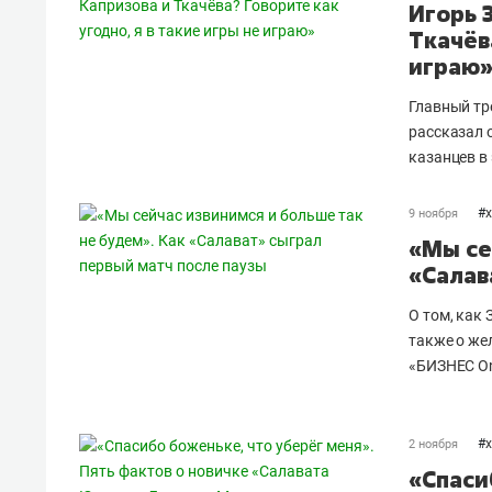
Игорь 
Ткачёв
играю
Главный тр
рассказал 
казанцев в
#
9 ноября
«Мы се
«Салав
О том, как
также о же
«БИЗНЕС On
#
2 ноября
«Спаси