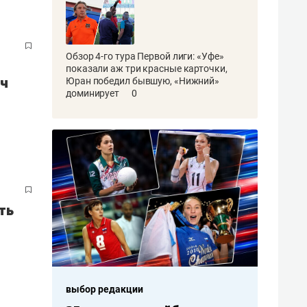
Обзор 4-го тура Первой лиги: «Уфе»
показали аж три красные карточки,
тч
Юран победил бывшую, «Нижний»
доминирует
0
ть
выбор редакции