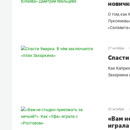
новичк
О том, как 
Лукояновым
«Салавата»
27 октября
Спасти
Как Каприз
Захаркина 
23 октября
«Вам н
играла