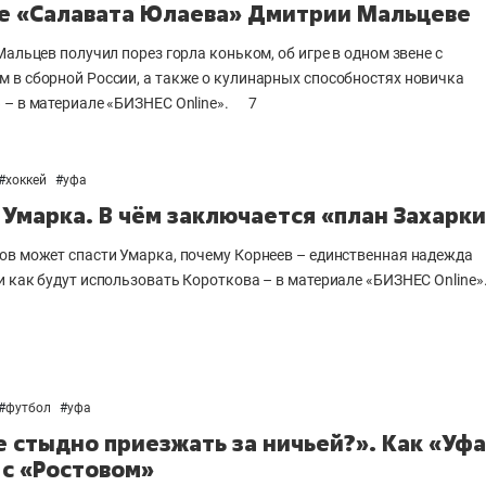
е «Салавата Юлаева» Дмитрии Мальцеве
Мальцев получил порез горла коньком, об игре в одном звене с
 в сборной России, а также о кулинарных способностях новичка
 – в материале «БИЗНЕС Online».
7
#
хоккей
#
уфа
 Умарка. В чём заключается «план Захарк
ов может спасти Умарка, почему Корнеев – единственная надежда
и как будут использовать Короткова – в материале «БИЗНЕС Online»
#
футбол
#
уфа
е стыдно приезжать за ничьей?». Как «Уф
 с «Ростовом»