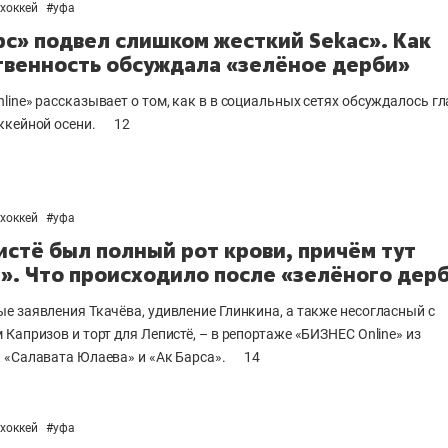
хоккей
#
уфа
рс» подвел слишком жесткий Sekac». Как
венность обсуждала «зелёное дерби»
line» рассказывает о том, как в в социальных сетях обсуждалось г
ккейной осени.
12
хоккей
#
уфа
истё был полный рот крови, причём тут
!». Что происходило после «зелёного дер
е заявления Ткачёва, удивление Глинкина, а также несогласный с
Капризов и торт для Лепистё, – в репортаже «БИЗНЕС Online» из
 «Салавата Юлаева» и «Ак Барса».
14
хоккей
#
уфа