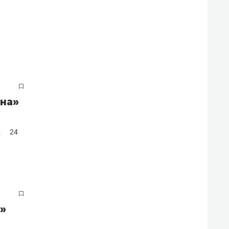
ина»
.
24
а»