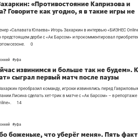
Захаркин: «Противостояние Капризова и
а? Говорите как угодно, я в такие игры не
»
енер «Салавата Юлаева» Игорь Захаркин в интервью «БИЗНЕС Onlin
о предстоящем дерби с «Ак Барсом» и прокомментировал приобрете
 этом сезоне.
0
хоккей
#
уфа
йчас извинимся и больше так не будем». 
ат» сыграл первый матч после паузы
 Захаркин преобразил команду, игроки извинялись перед Гавриловым
лании Лисина сделать хет-трик в матче с «Ак Барсом» – в репортаже
line».
14
хоккей
#
уфа
бо боженьке, что уберёг меня». Пять факт