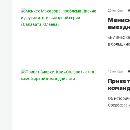
#
20 ноября
Мениск
выездн
«БИЗНЕС On
в большинс
#
18 ноября
Привет
команд
Об историч
Сведберга 