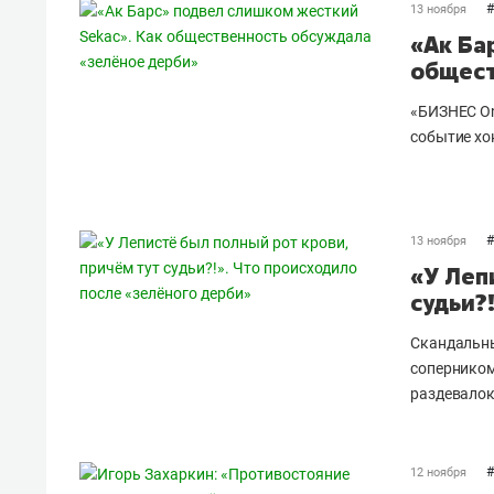
#
13 ноября
«Ак Ба
общест
«БИЗНЕС On
событие хо
#
13 ноября
«У Леп
судьи?
Скандальны
соперником 
раздевалок
#
12 ноября