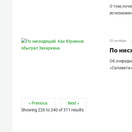
О том, поче
исчезновен
20 октября
По нис
Об очередн
«Салавата»
« Previous
Next »
Showing
226
to
240
of
311
results