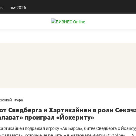
ды
чм-2026
#
хоккей
#
уфа
от Сведберга и Хартикайнен в роли Секач
алават» проиграл «Йокериту»
Хартикайнен подражал игроку «Ак Барса», битве Сведберга с Йоэнсуу
«Салавата», которые не решить – в материале «БИЗНЕС Online».
5