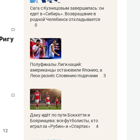
Сага с Кузнецовым завершилась: он
едет в «Сибирь». Возвращение в
родной Челябинск откладывается
0
Ригу
Полуфиналы Лиги наций:
американцы остановили Японию, а
Леон разнёс Словению подачами
3
Даку идёт по пути Боккетти и
Бояринцева: все футболисты, кто
играл за «Рубин» и «Спартак»
4
12