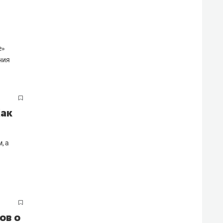
e»
ния
Как
, а
ов о