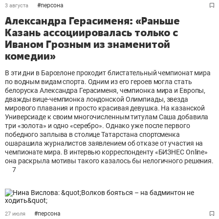
#
персона
3 августа
Александра Герасименя: «Раньше
Казань ассоциировалась только с
Иваном Грозным из знаменитой
комедии»
В эти дни в Барселоне проходит блистательный чемпионат мира
по водным видам спорта. Одним из его героев могла стать
белоруска Александра Герасименя, чемпионка мира и Европы,
дважды вице-чемпионка лондонской Олимпиады, звезда
мирового плавания и просто красивая девушка. На казанской
Универсиаде к своим многочисленным титулам Саша добавила
три «золота» и одно «серебро». Однако уже после первого
победного заплыва в столице Татарстана спортсменка
ошарашила журналистов заявлением об отказе от участия на
чемпионате мира. В интервью корреспонденту «БИЗНЕС Online»
она раскрыла мотивы такого казалось бы нелогичного решения.
7
#
персона
27 июля