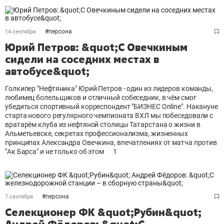
#
персона
14 сентября
Юрий Петров: &quot;С Овечкиным
сидели на соседних местах в
автобусе&quot;
Голкипер "Нефтяника" Юрий Петров - один из лидеров команды,
любимец болельщиков и отличный собеседник, в чём смог
убедиться спортивный корреспондент "БИЗНЕС Online". Накануне
старта нового регулярного чемпионата ВХЛ мы побеседовали с
вратарём клуба из нефтяной столицы Татарстана о жизни в
Альметьевске, секретах профессионализма, жизненных
принципах Александра Овечкина, впечатлениях от матча против
"Ак Барса" и не только об этом
1
#
персона
7 сентября
Селекционер ФК &quot;Рубин&quot;