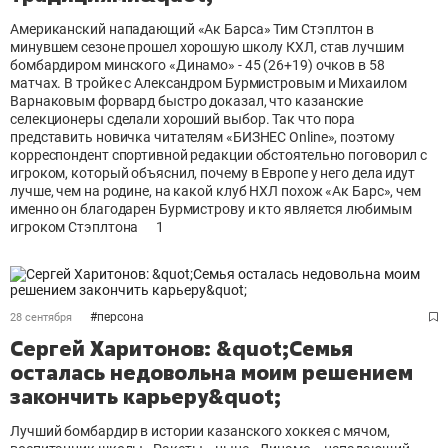
Американский нападающий «Ак Барса» Тим Стэплтон в
минувшем сезоне прошел хорошую школу КХЛ, став лучшим
бомбардиром минского «Динамо» - 45 (26+19) очков в 58
матчах. В тройке с Александром Бурмистровым и Михаилом
Варнаковым форвард быстро доказал, что казанские
селекционеры сделали хороший выбор. Так что пора
представить новичка читателям «БИЗНЕС Оnline», поэтому
корреспондент спортивной редакции обстоятельно поговорил с
игроком, который объяснил, почему в Европе у него дела идут
лучше, чем на родине, на какой клуб НХЛ похож «Ак Барс», чем
именно он благодарен Бурмистрову и кто является любимым
игроком Стэплтона
1
#
персона
28 сентября
Сергей Харитонов: &quot;Семья
осталась недовольна моим решением
закончить карьеру&quot;
Лучший бомбардир в истории казанского хоккея с мячом,