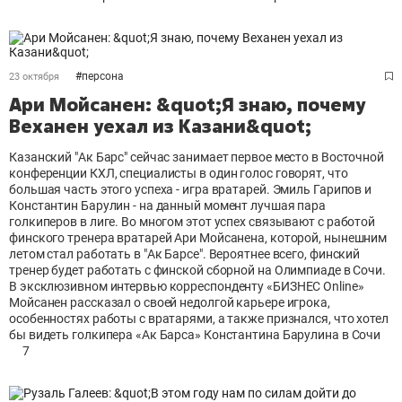
#
персона
23 октября
Ари Мойсанен: &quot;Я знаю, почему
Веханен уехал из Казани&quot;
Казанский "Ак Барс" сейчас занимает первое место в Восточной
конференции КХЛ, специалисты в один голос говорят, что
большая часть этого успеха - игра вратарей. Эмиль Гарипов и
Константин Барулин - на данный момент лучшая пара
голкиперов в лиге. Во многом этот успех связывают с работой
финского тренера вратарей Ари Мойсанена, которой, нынешним
летом стал работать в "Ак Барсе". Вероятнее всего, финский
тренер будет работать с финской сборной на Олимпиаде в Сочи.
В эксклюзивном интервью корреспонденту «БИЗНЕС Online»
Мойсанен рассказал о своей недолгой карьере игрока,
особенностях работы с вратарями, а также признался, что хотел
бы видеть голкипера «Ак Барса» Константина Барулина в Сочи
7