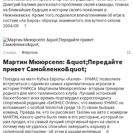
Дмитрий Балмин рассказал о проблемах своей команды, планах
на ближайшее будущее и истории своего появления в
Нижнекамске. Кроме того, поделился впечатлениями об игре в
составе «Ак Барса» образца знаменитого локаутного сезона
2004/05
1
#
персона
2 ноября
Мартин Мююрсепп: &quot;Передайте
привет Самойленко&quot;
Поездка на матч Кубка Европы «Калев» - УНИКС позволила
встретиться с одним из самых харизматичных игроков в
истории УНИКСа Мартином Мююрсеппом - вторым тренером
родного для него таллиннского клуба. Лучший эстонский
баскетболист всех времен подтвердил корреспонденту
спортивной редакции «БИЗНЕС Оnline», что именно УНИКС он
вспоминает с особой теплотой среди 16 (!) своих бывших
команд. Правда ли, что он рассекает Таллин на авто с номером
МARTIN, какого цвета было пиво в его ресторане, который он
уже продал, кто самый лучший спортивный врач на свете и
почему ему не удалось спокойно завершить карьеру в
солнечной Австралии - об этом в нашем интервью
0