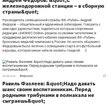
Андрей Фёдоров: &quot;С
железнодорожной станции – в сборную
страны&quot;
Руководитель селекционной службы ФК «Рубин» Андрей
Федоров – общительный и вдумчивый собеседник. Говорить с
ним одно удовольствие, поделиться которым спортивная
редакция «БИЗНЕС Online» решила со своими читателями, в
преддверии десятилетнего юбилея завоевания ФК «Рубин»
бронзовых медалей чемпионата России. Но начать общение с
Федоровым было логично с освещения старта его футбольной
карьеры, которая никак нельзя назвать гладкой.
2
#
персона
24 августа
Равиль Фазлеев: &quot;Надо давать
шанс своим воспитанникам. Перед
родными трибунами в полнакала не
сыграешь&quot;