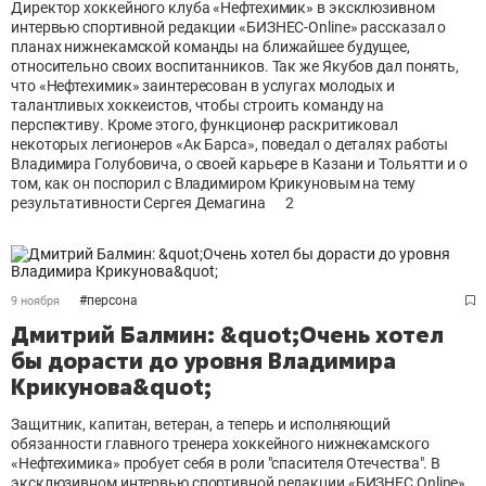
Директор хоккейного клуба «Нефтехимик» в эксклюзивном
интервью спортивной редакции «БИЗНЕС-Online» рассказал о
планах нижнекамской команды на ближайшее будущее,
относительно своих воспитанников. Так же Якубов дал понять,
что «Нефтехимик» заинтересован в услугах молодых и
талантливых хоккеистов, чтобы строить команду на
перспективу. Кроме этого, функционер раскритиковал
некоторых легионеров «Ак Барса», поведал о деталях работы
Владимира Голубовича, о своей карьере в Казани и Тольятти и о
том, как он поспорил с Владимиром Крикуновым на тему
результативности Сергея Демагина
2
#
персона
9 ноября
Дмитрий Балмин: &quot;Очень хотел
бы дорасти до уровня Владимира
Крикунова&quot;
Защитник, капитан, ветеран, а теперь и исполняющий
обязанности главного тренера хоккейного нижнекамского
«Нефтехимика» пробует себя в роли "спасителя Отечества". В
эксклюзивном интервью спортивной редакции «БИЗНЕС Online»