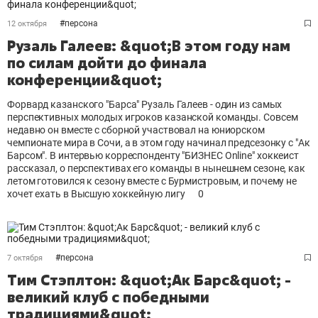
#
персона
12 октября
Рузаль Галеев: &quot;В этом году нам
по силам дойти до финала
конференции&quot;
Форвард казанского "Барса" Рузаль Галеев - один из самых
перспективных молодых игроков казанской команды. Совсем
недавно он вместе с сборной участвовал на юниорском
чемпионате мира в Сочи, а в этом году начинал предсезонку с "Ак
Барсом". В интервью корреспонденту "БИЗНЕС Online" хоккеист
рассказал, о перспективах его команды в нынешнем сезоне, как
летом готовился к сезону вместе с Бурмистровым, и почему не
хочет ехать в Высшую хоккейную лигу
0
#
персона
7 октября
Тим Стэплтон: &quot;Ак Барс&quot; -
великий клуб с победными
традициями&quot;