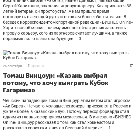
воспитанник школы «Ракеты», ныне «Динамо», нападающий
Сергей Харитонов, закончил игровую карьеру. Как признался 35-
летний ветеран, он просто устал. А нам пришло время
поговорить с легендой русского хоккея более обстоятельно. В
беседе с корреспондентом спортивной редакции «БИЗНЕС Оnline»
Харитонов объяснил, почему именно сейчас решил закончить
игровую карьеру, кого из партнеров считает лучшими, а также
поразмышлял о планах на будущее
0
#
персона
26 сентября
Томаш Винцоур: «Казань выбрал
потому, что хочу выиграть Кубок
Гагарина»
Чешский нападающий Томаш Винцоур этим летом стал игроком
«Ак Барса». Не часто молодые легионеры приезжают в Россию и
уж тем более, в казанский клуб. Потому переход форварда стал
одним из главных сюрпризом межсезонья. В интервью «БИЗНЕС
Online» Винцоур рассказал о том, как стал хоккеистом и
рассказал о своих скитаниях в Северной Америке.
1