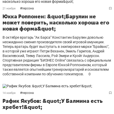
#
персона
21 ноября
Юкка Роппонен: &quot;Барулин не
может поверить, насколько хороша его
новая форма&quot;
В октябре вратарь "Ак Барса" Константин Барулин довольно
неожиданно сменил производителя своей игровой амуниции.
Теперь вратарь будет выступать в экипировке марки "Брайанс",
в которой уже играют Петри Веханен, Эмиль Гарипов, Андрей
Василевский, Теему Лассила, Рэй Эмери и Крэйг Андерсон.
Спортивная редакция "БИЗНЕС Online" связалась с официальным
представителем фирмы в Европе Юккой Роппоненом, который
также является опытнейшим тренером вратарей и основателем
собственной компании по обучению голкиперов.
0
#
персона
14 ноября
Рафик Якубов: &quot;У Балмина есть
хребет!&quot;