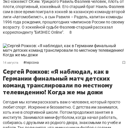
Экс-хоккеист СК им. Урицкого Равиль Фазлеев человек, плоть от
плоти, спортивный, хоккейный. Его старший брат Наиль Фазлеев
сам в свое время поиграл в хоккей за казанскую команду второй
лиги «Автомобилист», а сын Равиля – Радель, капитан команды
1996 года рождения, прошлогодних чемпионов России по своему
возрасту. О хоккейной судьбе Фазлеев-старший рассказал
корреспонденту "БИЗНЕС Online".
8
#
персона
14 августа
Сергей Рожков: «Я наблюдал, как в
Германии финальный матч детских
команд транслировали по местному
телевидению! Когда же мы дожи
Сегодня мы хотим рассказать вам о человеке, который просто
любит спорт. Искренне и беззаветно. С детства им занимался,
хоть и не в спортивной школе. Потом продолжил занятия в
институте. Занимался мини-футболом, когда начал работать,
собираясь с друзьями из родного двора, знакомыми по учебе и
работе. Так получается, что именно мини-футбол с годами