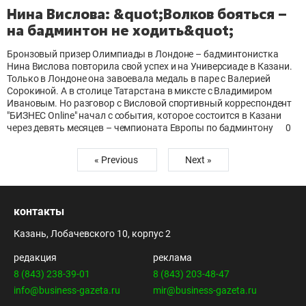
Нина Вислова: &quot;Волков бояться –
на бадминтон не ходить&quot;
Бронзовый призер Олимпиады в Лондоне – бадминтонистка
Нина Вислова повторила свой успех и на Универсиаде в Казани.
Только в Лондоне она завоевала медаль в паре с Валерией
Сорокиной. А в столице Татарстана в миксте с Владимиром
Ивановым. Но разговор с Висловой спортивный корреспондент
"БИЗНЕС Online" начал с события, которое состоится в Казани
через девять месяцев – чемпионата Европы по бадминтону
0
« Previous
Next »
контакты
Казань, Лобачевского 10, корпус 2
редакция
реклама
8 (843) 238-39-01
8 (843) 203-48-47
info@business-gazeta.ru
mir@business-gazeta.ru