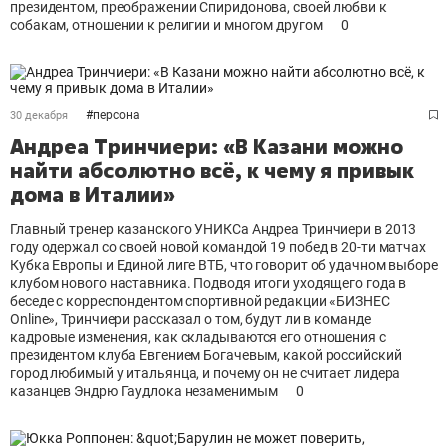
президентом, преображении Спиридонова, своей любви к
собакам, отношении к религии и многом другом
0
#
персона
30 декабря
Андреа Тринчиери: «В Казани можно
найти абсолютно всё, к чему я привык
дома в Италии»
Главный тренер казанского УНИКСа Андреа Тринчиери в 2013
году одержал со своей новой командой 19 побед в 20-ти матчах
Кубка Европы и Единой лиге ВТБ, что говорит об удачном выборе
клубом нового наставника. Подводя итоги уходящего года в
беседе с корреспондентом спортивной редакции «БИЗНЕС
Оnline», Тринчиери рассказал о том, будут ли в команде
кадровые изменения, как складываются его отношения с
президентом клуба Евгением Богачевым, какой российский
город любимый у итальянца, и почему он не считает лидера
казанцев Эндрю Гаудлока незаменимым
0