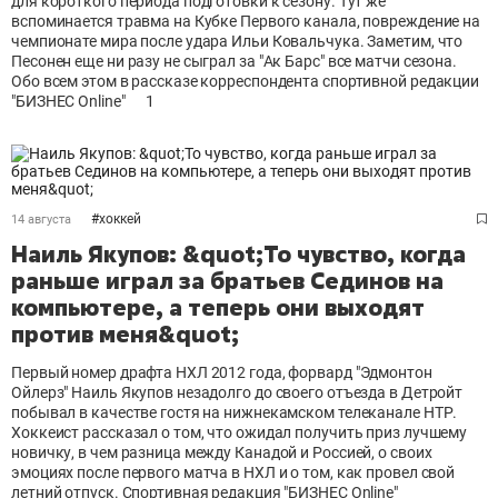
для короткого периода подготовки к сезону. Тут же
вспоминается травма на Кубке Первого канала, повреждение на
чемпионате мира после удара Ильи Ковальчука. Заметим, что
Песонен еще ни разу не сыграл за "Ак Барс" все матчи сезона.
Обо всем этом в рассказе корреспондента спортивной редакции
"БИЗНЕС Online"
1
#
хоккей
14 августа
Наиль Якупов: &quot;То чувство, когда
раньше играл за братьев Сединов на
компьютере, а теперь они выходят
против меня&quot;
Первый номер драфта НХЛ 2012 года, форвард "Эдмонтон
Ойлерз" Наиль Якупов незадолго до своего отъезда в Детройт
побывал в качестве гостя на нижнекамском телеканале НТР.
Хоккеист рассказал о том, что ожидал получить приз лучшему
новичку, в чем разница между Канадой и Россией, о своих
эмоциях после первого матча в НХЛ и о том, как провел свой
летний отпуск. Спортивная редакция "БИЗНЕС Online"