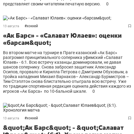
представляет своим читателям печатную версию.
0
#
хоккей
13 августа
«Ак Барс» - «Салават Юлаев»: оценки
«барсам&quot;
Во втором матче на турнире в Праге казанский «Ак Барс»
разгромил принципиального соперника уфимский «Салават
Юлаев» - 6:1. Всю встречу казанцы доминировали, не давая
шансов сопернику. Снова забросил защитник Александр
Осипов, прорвало и Кирилла Петрова с Дмитрием Обуховым, а
тройка нападения Михаил Варнаков– Александр Бурмистров –
Тим Стэплтон снова блистательно отыграла всю встречу. Уже
по традиции спортивная редакция оценила действия каждого из
игроков «Ак Барса» по 10-бальной шкале.
0
#
хоккей
13 августа
&quot;Ак Барс&quot; - &quot;Салават