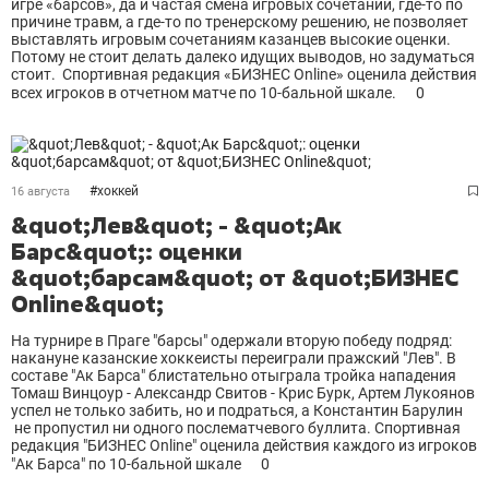
игре «барсов», да и частая смена игровых сочетаний, где-то по
причине травм, а где-то по тренерскому решению, не позволяет
выставлять игровым сочетаниям казанцев высокие оценки.
Потому не стоит делать далеко идущих выводов, но задуматься
стоит. Спортивная редакция «БИЗНЕС Online» оценила действия
всех игроков в отчетном матче по 10-бальной шкале.
0
#
хоккей
16 августа
&quot;Лев&quot; - &quot;Ак
Барс&quot;: оценки
&quot;барсам&quot; от &quot;БИЗНЕС
Online&quot;
На турнире в Праге "барсы" одержали вторую победу подряд:
накануне казанские хоккеисты переиграли пражский "Лев". В
составе "Ак Барса" блистательно отыграла тройка нападения
Томаш Винцоур - Александр Свитов - Крис Бурк, Артем Лукоянов
успел не только забить, но и подраться, а Константин Барулин
не пропустил ни одного послематчевого буллита. Спортивная
редакция "БИЗНЕС Online" оценила действия каждого из игроков
"Ак Барса" по 10-бальной шкале
0