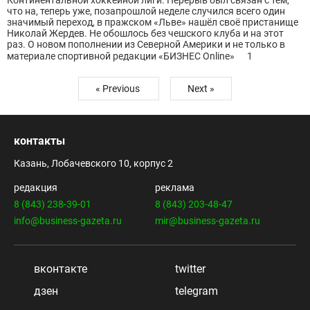
Континентальной хоккейной лиги. Перерыв был связан с тем,
что на, теперь уже, позапрошлой неделе случился всего один
значимый переход, в пражском «Льве» нашёл своё пристанище
Николай Жердев. Не обошлось без чешского клуба и на этот
раз. О новом пополнении из Северной Америки и не только в
материале спортивной редакции «БИЗНЕС Online»
1
« Previous
Next »
контакты
Казань, Лобачевского 10, корпус 2
редакция
реклама
8 (843) 238-39-01
8 (843) 203-48-47
info@business-gazeta.ru
mir@business-gazeta.ru
вконтакте
twitter
дзен
telegram