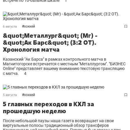
встрече по 10-бальной шкале
1
#
хоккей
6 августа
&quot;Металлург&quot; (Мг) -
&quot;Ак Барс&quot; (3:2 ОТ).
Хронология матча
Казанский "Ак Барса" в рамках контрольного матча в
Магнитогорске встречается с местным "Металлургом". "БИЗНЕС
Online" представляет вашему вниманию текстовую трансляцию
с матча.
4
#
хоккей
5 августа
5 главных переходов в КХЛ за
прошедшую неделю
После небольшой паузы наша газета возвращает на свои
виртуальные полосы традиционный обзор трансферов