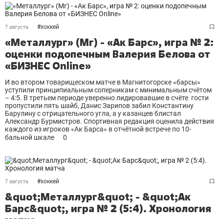
#
хоккей
7 августа
«Металлург» (Мг) - «Ак Барс», игра № 2:
оценки подопечным Валерия Белова от
«БИЗНЕС Online»
И во втором товарищеском матче в Магнитогорске «барсы»
уступили принципиальным соперникам с минимальным счётом
– 4:5. В третьем периоде уверенно лидировавшие в счёте гости
пропустили пять шайб, Данис Зарипов забил Константину
Барулину с отрицательного угла, а у казанцев блистал
Александр Бурмистров. Спортивная редакция оценила действия
каждого из игроков «Ак Барса» в отчётной встрече по 10-
бальной шкале
0
#
хоккей
7 августа
&quot;Металлург&quot; - &quot;Ак
Барс&quot;, игра № 2 (5:4). Хронология