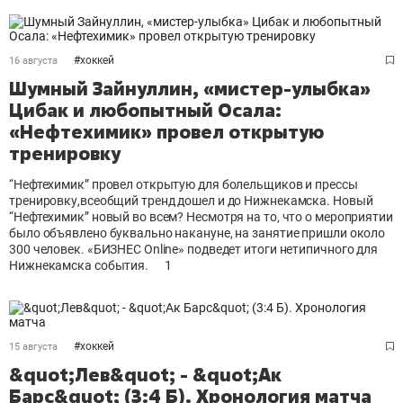
#
хоккей
16 августа
Шумный Зайнуллин, «мистер-улыбка»
Цибак и любопытный Осала:
«Нефтехимик» провел открытую
тренировку
“Нефтехимик” провел открытую для болельщиков и прессы
тренировку,всеобщий тренд дошел и до Нижнекамска. Новый
“Нефтехимик” новый во всем? Несмотря на то, что о мероприятии
было объявлено буквально накануне, на занятие пришли около
300 человек. «БИЗНЕС Online» подведет итоги нетипичного для
Нижнекамска события.
1
#
хоккей
15 августа
&quot;Лев&quot; - &quot;Ак
Барс&quot; (3:4 Б). Хронология матча