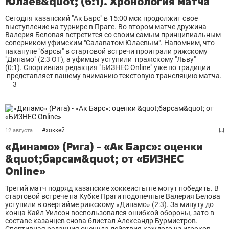
Юлаев&quot; (6:1). Хронология матча
Сегодня казанский "Ак Барс" в 15:00 мск продолжит свое
выступление на турнире в Праге. Во втором матче дружина
Валерия Беловая встретится со своим самым принципиальным
соперником уфимским "Салаватом Юлаевым". Напомним, что
накануне "барсы" в стартовой встречи проиграли рижскому
"Динамо" (2:3 ОТ), а уфимцы уступили пражскому "Льву"
(0:1). Спортивная редакция "БИЗНЕС Online" уже по традиции
представляет вашему вниманию текстовую трансляцию матча.
3
#
хоккей
12 августа
«Динамо» (Рига) - «Ак Барс»: оценки
&quot;барсам&quot; от «БИЗНЕС
Online»
Третий матч подряд казанские хоккеисты не могут победить. В
стартовой встрече на Кубке Праги подопечные Валерия Белова
уступили в овертайме рижскому «Динамо» (2:3). За минуту до
конца Кайл Уилсон воспользовался ошибкой обороны, зато в
составе казанцев снова блистал Александр Бурмистров.