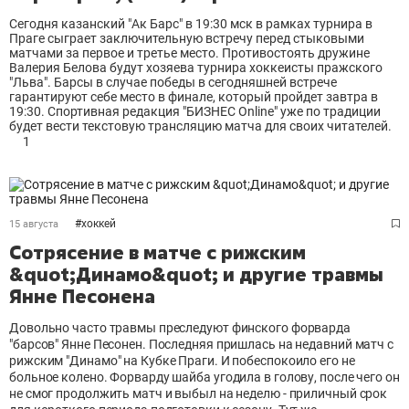
Сегодня казанский "Ак Барс" в 19:30 мск в рамках турнира в
Праге сыграет заключительную встречу перед стыковыми
матчами за первое и третье место. Противостоять дружине
Валерия Белова будут хозяева турнира хоккеисты пражского
"Льва". Барсы в случае победы в сегодняшней встрече
гарантируют себе место в финале, который пройдет завтра в
19:30. Спортивная редакция "БИЗНЕС Online" уже по традиции
будет вести текстовую трансляцию матча для своих читателей.
1
#
хоккей
15 августа
Сотрясение в матче с рижским
&quot;Динамо&quot; и другие травмы
Янне Песонена
Довольно часто травмы преследуют финского форварда
"барсов" Янне Песонен. Последняя пришлась на недавний матч с
рижским "Динамо" на Кубке Праги. И побеспокоило его не
больное колено. Форварду шайба угодила в голову, после чего он
не смог продолжить матч и выбыл на неделю - приличный срок