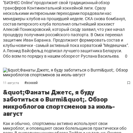
"БИЗНЕС Online" продолжает свой традиционный обзор
трансферов Континентальной хоккейной лиги. Сразу
несколькими интересными переходами порадовали нас
менеджеры клубов на прошедшей неделе. СКА снова бомбанул,
состав питерского клуба пополнил опытнейший хоккеист
Алексей Поникаровский, который сходу заявил, что уже начал
процедуру получения российского паспорта. В Омск переехал
защитник Иван Баранка. Продолжают формировать состав и
клубы-новички - самый активный пока хорватский "Медвешчак".
А Леонид Вайсфельд подписал лучшего защитника Беларуси.
Обо всем по порядку в нашем обзоре от Руслана Васильева.
0
#
хоккей
11 августа
&quot;Фанаты Джетс, я буду
заботиться о Burmi&quot;. Обзор
микроблогов спортсменов за июль-
август
Как и обычно, спортсмены активно используют свои
микроблог, и оповещают своих болельщиков практически обо