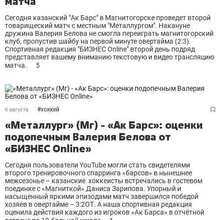
матча
Сегодня казанский "Ак Барс" в Магнитогорске проведет второй
товарищеский матч с местным "Металлургом". Накануне
дружина Валерия Белова не смогла переиграть магнитогорский
клуб, пропустив шайбу на первой минуте овертайма (2:3).
Спортивная редакция "БИЗНЕС Online" второй день подряд
представляет вашему вниманию текстовую и видео трансляцию
матча.
5
#
хоккей
6 августа
«Металлург» (Мг) - «Ак Барс»: оценки
подопечным Валерия Белова от
«БИЗНЕС Online»
Сегодня пользователи YouTube могли стать свидетелями
второго тренировочного спарринга «барсов» в нынешнее
межсезонье – казанские хоккеисты встречались в гостевом
поединке с «Магниткой» Даниса Зарипова. Упорный и
насыщенный яркими эпизодами матч завершился победой
хозяев в овертайме – 3:2ОТ. А наша спортивная редакция
оценила действия каждого из игроков «Ак Барса» в отчётной