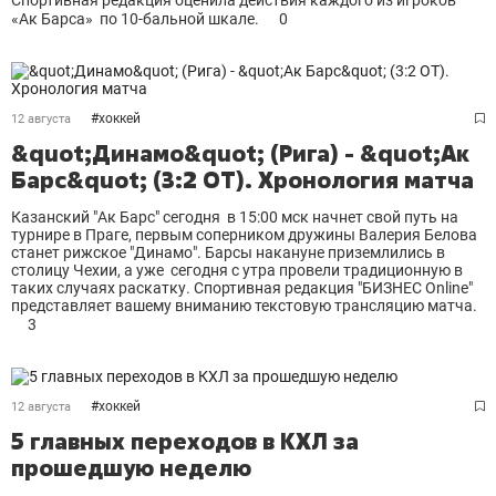
Спортивная редакция оценила действия каждого из игроков
«Ак Барса» по 10-бальной шкале.
0
#
хоккей
12 августа
&quot;Динамо&quot; (Рига) - &quot;Ак
Барс&quot; (3:2 ОТ). Хронология матча
Казанский "Ак Барс" сегодня в 15:00 мск начнет свой путь на
турнире в Праге, первым соперником дружины Валерия Белова
станет рижское "Динамо". Барсы накануне приземлились в
столицу Чехии, а уже сегодня с утра провели традиционную в
таких случаях раскатку. Спортивная редакция "БИЗНЕС Online"
представляет вашему вниманию текстовую трансляцию матча.
3
#
хоккей
12 августа
5 главных переходов в КХЛ за
прошедшую неделю