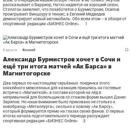
всем. В очередном нашем обзоре Twitter и не только: Якупов
рассказывает о Варриор, Натхо надеется на хороший сезон,
Стэплтон заявляет, что позаботится о Бурмистрове, Осипов
проигрывает Винцоуру в теннис, а Евгений Медведев
демонстрирует новый автомобиль. Обо всем этом – в обзоре от
спортивной редакции «БИЗНЕС Online».
1
#
хоккей
8 августа
Александр Бурмистров хочет в Сочи и
ещё три итога матчей «Ак Барса» в
Магнитогорске
Два первых по-настоящему серьёзных поединка этого
хоккейного межсезонья для казанцев пришлись на гостевые
встречи с «Магниткой», в составе которой на лёд в
непривычной для болельщиков со стажем форме вышел Данис
Зарипов. Но наше внимание было приковано не столько к
новобранцу «Металлурга», сколько к новому «Ак Барсу»,
который формируется прямо на глазах своих фанов. О первых
итогах начала подготовительного периода рассуждает
спортивная редакция «БИЗНЕС Online»
3