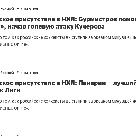
#
хоккей
#
наши в нхл
ское присутствие в НХЛ: Бурмистров помо
», начав голевую атаку Кучерова
о том, как российские хоккеисты выступили за океаном минувшей 
ИЗНЕС Online».
1
#
хоккей
#
наши в нхл
ское присутствие в НХЛ: Панарин – лучши
к Лиги
о том, как российские хоккеисты выступили за океаном минувшей 
ИЗНЕС Online».
1