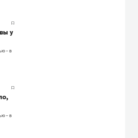
вы у
ью – в
ло,
ью – в